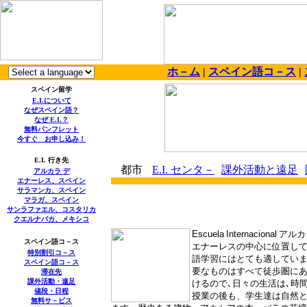
ホ－ム
|
スペイン語コ－ス
|
スペイン留学
E.I.
について
なぜスペイン語？
なぜ
E.I.
？
無料パンフレット
今すぐ お申し込み！
E.I.
行き先
都市
E.I
.
センタ－
課外活動と遠足
アルカラ デ
エナーレス、スペイン
サラマンカ、スペイン
マラガ、スペイン
サンラファエル、コスタリカ
クエルナバカ、メキシコ
Escuela
Internacional
アルカ
スペイン語コ－ス
エナーレスの中心に位置し
特別割引コ－ス
語学習にはとても適してい
スペイン語コ－ス
要なものはすべて徒歩圏に
滞在先
課外活動・遠足
けるので､日々の生活は､
値段・日程
授業の後も、学生達は自然と
無料
サ－ビス