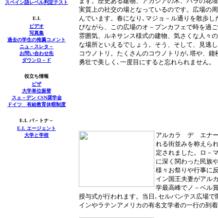
ます。歴史ある建物、アカシアの木、バラの花壇
スペイン語レベル判定テスト
実質上の社交の場となっているのです。広場の周
んでいます。春になり､マジョ－ル通りを散歩し
E.I.
ビデオ
びながら、この広場のオ－プンカフェで時を過ご
写真集
雰囲気、ルネサンス様式の建物、気さくな人々の
過去の学生の推薦コメント
な場所といえるでしょう。そう、そして、見逃し
ニュ－スレタ－
コウノトリ。たくさんのコウノトリが､塔や、鐘
お問い合わせ先
ダウンロ－ド
勇壮で美しく､一度目にすると忘れられません。
役立ち情報
ビザ
大学単位振替
スェ－デン CSN奨学金
ドイツ 有給教育休暇制度
E.I. パ－トナ－
E.I.
エージェント
アルカラ デ エナ
大学と学校
れる街並みを称えら
定されました。ロ－
に深く関わった民族
様々お祭りや行事に
イン国王夫妻がアル
学最高峰でノ－ベル
授与式が行われます。当日､セルバンテス広場で
インやラテンアメリカの有名文学者の一行の到着