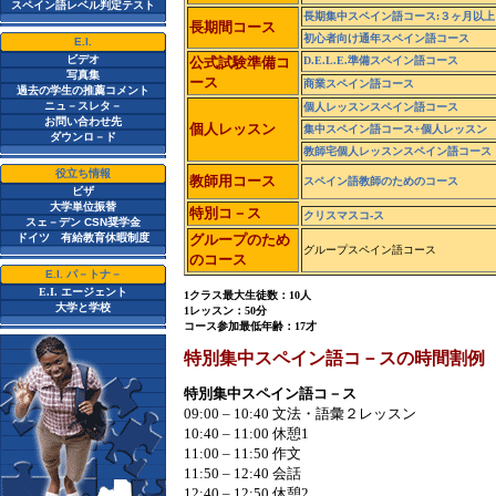
スペイン語レベル判定テスト
長期集中スペイン語コース:３ヶ月以上
長期間コース
初心者向け通年スペイン語コース
E.I.
ビデオ
公式試験準備コ
D.E.L.E.
準備スペイン語コース
写真集
ース
商業スペイン語コース
過去の学生の推薦コメント
ニュ－スレタ－
個人レッスンスペイン語コース
お問い合わせ先
個人レッスン
集中スペイン語コース+個人レッスン
ダウンロ－ド
教師宅個人レッスンスペイン語コース
役立ち情報
教師用コース
スペイン語教師のためのコース
ビザ
大学単位振替
特別コ－ス
クリスマスコ-ス
スェ－デン CSN奨学金
ドイツ 有給教育休暇制度
グループのため
グループスペイン語コース
のコース
E.I. パ－トナ－
E.I.
エージェント
1
クラス最大生徒数：
10
人
大学と学校
1
レッスン：
50
分
コース参加最低年齢：
17
才
特別集中スペイン語コ－スの時間割例
特別集中スペイン語コ－ス
09:00 – 10:40
文法・語彙２レッスン
10:40 – 11:00
休
憩1
11:00 – 11:50
作
文
11:50 – 12:40
会
話
12:40 – 12:50
休
憩2