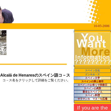
16-05-2006
スペイン文化
. Alcalá de Henares
のスペイン語コ－ス
ドンキホ－テ
スペイン文学
コ－ス名をクリックして詳細をご覧ください。
スペインの県と都市
スペインのお祭りや祝祭日
スペインの典型
著名なスペイン人
スペイン料理
サラマンカ マヨ－ル広場