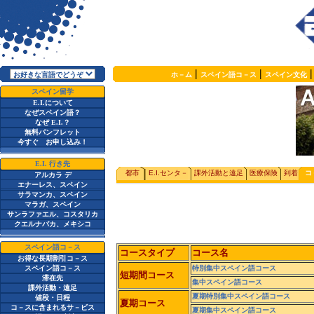
|
|
ホ－ム
スペイン語コ－ス
スペイン文化
スペイン留学
E.I.
について
なぜスペイン語？
なぜ
E.I.
？
無料パンフレット
今すぐ お申し込み！
E.I.
行き先
都市
E.I.
センタ－
課外活動と遠足
医療保険
到着
コ
アルカラ デ
エナーレス、スペイン
サラマンカ、スペイン
マラガ、スペイン
サンラファエル、コスタリカ
クエルナバカ、メキシコ
スペイン語コ－ス
コースタイプ
コース名
お得な長期割引コ－ス
スペイン語コ－ス
特別集中スペイン語コース
短期間コース
滞在先
集中スペイン語コース
課外活動・遠足
夏期特別集中スペイン語コース
値段・日程
夏期コース
コ－スに含まれるサ－ビス
夏期集中スペイン語コース