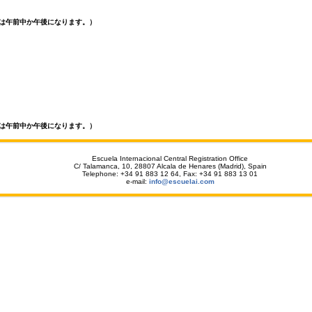
は午前中か午後になります。）
は午前中か午後になります。）
Escuela Internacional Central Registration Office
C/ Talamanca, 10, 28807 Alcal
a
de Henares (Madrid),
Spain
Tel
ephone
: +34 91 883 12 64, Fax: +34 91 883 13 01
e-mail:
info@escuelai.com