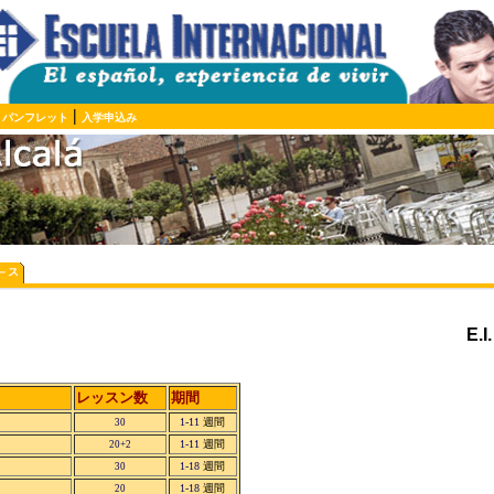
|
|
パンフレット
入学申込み
－ス
E.I
レッスン数
期間
1-11
週間
30
1-11
週間
20+2
1-18
週間
30
1-18
週間
20