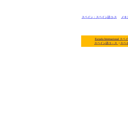
スペイン：スペイン語コ-ス
メキ
Escuela Internacio
スペイン語コ－ス
|
スペ