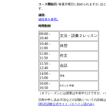
コ－ス開始日
:
毎週月曜日に始められますが､ほと
す。
値段
:
値段表を参照｡
時間割例
09:00 -
文法・語彙
２
レッスン
10:40
10:40 -
休憩
11:00
11:00 -
作文
11:50
11:50 -
会話
12:40
14:00 -
昼食
15:00
16:00 -
D.E.L.E.
準備
16:50
（オフシ－ズンには授業は午前中だけですが、ハ
日程や申し込み方法などの試験についての詳細は
DELE
試験公式サイト - (スペイン語のみ).