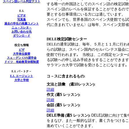
スペイン語レベル判定テスト
する唯一の外国語としてのスペイン語の検定試験
スペイン語のレベルを保証することができるので
E.I.
要とする仕事環境にいる方には適しています。
ビデオ
スペインでも、世界各国のスペイン大使館でも試
写真集
過去の学生の推薦コメント
代に含まれていません〉は毎年、スペイン文部省
ニュ－スレタ－
お問い合わせ先
ダウンロ－ド
DELE検定試験センター
DELEの通常試験は、毎年、５月と１１月に行わ
役立ち情報
らの試験は、スペイン国内のセルバンテス協会に
ビザ
大学単位振替
使館で行われます｡ 当校は、この指定センター
スェ－デン CSN奨学金
る試験への申し込み手続きをすることができます
ドイツ 有給教育休暇制度
サラマンカ大学で試験を受けることになります
E.I. パ－トナ－
コ－スに含まれるもの
:
E.I.
エージェント
大学と学校
文法と語彙
(
週
10
レッスン
):
詳細
作文
(
週
5
レッスン
):
詳細
会話
(
週
5
レッスン
):
詳細
DELE
準備
(
週
5
レッスン
):
DELE
試験に向けて集
をまなび、また一般的な話す、書く力をつけるこ
進めていくことができます。