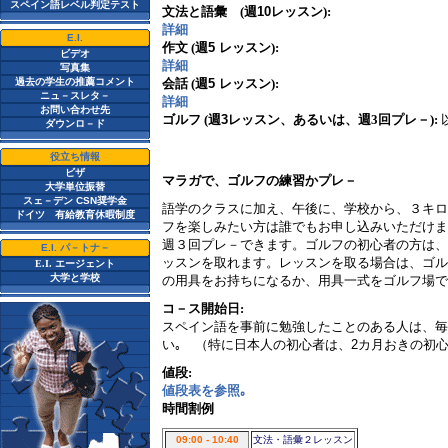
スペイン語レベル判定テスト
文法と語彙
(
週
10
レッスン
):
詳細
E.I.
作文
(
週
5
レッスン
):
ビデオ
詳細
写真集
過去の学生の推薦コメント
会話
(
週
5
レッスン
):
ニュ－スレタ－
詳細
お問い合わせ先
ゴルフ
(
週
3
レッスン、あるいは、週
3
回プレ－
):
ダウンロ－ド
役立ち情報
ビザ
マラガで、ゴルフの練習かプレ－
大学単位振替
スェ－デン CSN奨学金
語学のクラスに加え、午後に、学校から、３キロ
ドイツ 有給教育休暇制度
フを楽しみたい方は誰でもお申し込みいただけま
週３回プレ－できます。ゴルフの初心者の方は、
E.I. パ－トナ－
ッスンを取れます。レッスンを取る場合は、ゴル
E.I.
エージェント
大学と学校
の用具をお持ちになるか、用具一式をゴルフ場で
コ－ス開始日
:
スペイン語を事前に勉強したことのある人は、毎
い｡ （特に日本人の初心者は、
2
カ月おきの初心
値段
:
値段表を参照｡
時間割例
09:00 - 10:40
文法・語彙２レッスン