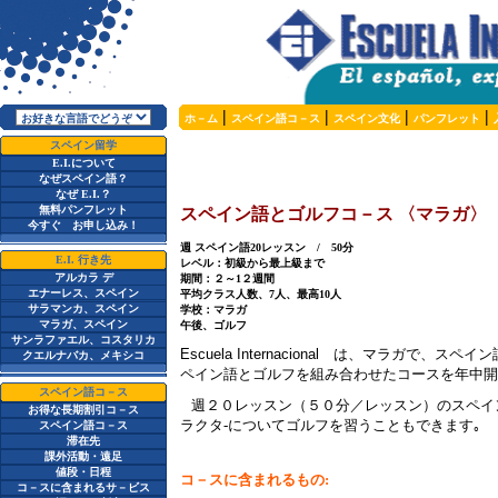
|
|
|
|
ホ－ム
スペイン語コ－ス
スペイン文化
パンフレット
スペイン留学
E.I.
について
なぜスペイン語？
なぜ
E.I.
？
無料パンフレット
スペイン語とゴルフコ－ス 〈マラガ〉
今すぐ お申し込み！
週 スペイン語
20
レッスン
/
50
分
E.I.
行き先
レベル：初級から最上級まで
アルカラ デ
期間：
２～
1
２
週間
エナーレス、スペイン
平均クラス人数、
7
人、最高
10
人
サラマンカ、スペイン
学校：マラガ
マラガ、スペイン
午後、ゴルフ
サンラファエル、コスタリカ
Escuela Internacional
は、
マラガで、スペイン
クエルナバカ、メキシコ
ペイン語とゴルフを組み合わせた
コースを年中開
スペイン語コ－ス
週２０レッスン（５０分／レッスン）のスペイ
お得な長期割引コ－ス
ラクタ
-
についてゴルフを習うこともできます｡
スペイン語コ－ス
滞在先
課外活動・遠足
値段・日程
コ－スに含まれるもの
:
コ－スに含まれるサ－ビス