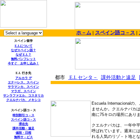
ホ－ム
|
スペイン語コ－ス
|
スペイン留学
E.I.
について
なぜスペイン語？
なぜ
E.I.
？
無料パンフレット
今すぐ お申し込み！
E.I.
行き先
都市
E.I.
センタ－
課外活動と遠足
アルカラ デ
エナーレス、スペイン
サラマンカ、スペイン
マラガ、スペイン
サンラファエル、コスタリカ
クエルナバカ、メキシコ
Escuela
Internacional
の、
ませんか。クエルナバカ
スペイン語コ－ス
南に
75
キロの場所にあり
特別割引コ－ス
スペイン語コ－ス
滞在先
クエルナバカは、一年中
課外活動・遠足
呼ばれています。週末に
値段・日程
れる人気のリゾ－ト地と
無料
サ－ビス