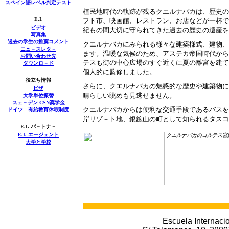
スペイン語レベル判定テスト
植民地時代の軌跡が残るクエルナバカは、歴史の
E.I.
フト市、映画館、レストラン、お店などが一杯で
ビデオ
紀もの間大切に守られてきた過去の歴史の遺産を
写真集
過去の学生の推薦コメント
クエルナバカにみられる様々な建築様式、建物、
ニュ－スレタ－
ます。温暖な気候のため、アステカ帝国時代から
お問い合わせ先
テスも街の中心広場のすぐ近くに夏の離宮を建て
ダウンロ－ド
個人的に監修しました。
役立ち情報
さらに、クエルナバカの魅惑的な歴史や建築物に
ビザ
晴らしい眺めも見逃せません。
大学単位振替
スェ－デン CSN奨学金
クエルナバカからは便利な交通手段であるバスを
ドイツ 有給教育休暇制度
岸リゾ－ト地、銀鉱山の町として知られるタスコ
E.I. パ－トナ－
E.I.
エージェント
クエルナバカのコルテス宮
大学と学校
Escuela Internacio