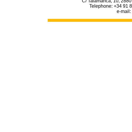
C/ Talamanca, 10, 2880
Telephone: +34 91 8
e-mail: