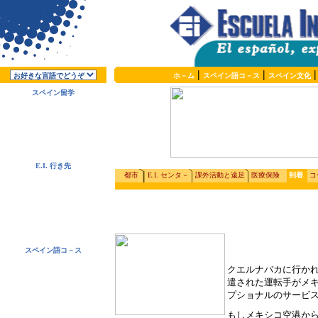
|
|
ホ－ム
スペイン語コ－ス
スペイン文化
スペイン留学
E.I.
について
なぜスペイン語？
なぜ
E.I.
？
無料パンフレット
今すぐ お申し込み！
E.I.
行き先
都市
E.I
.
センタ－
課外活動と遠足
医療保険
到着
コ
アルカラ デ
エナーレス、スペイン
サラマンカ、スペイン
マラガ、スペイン
サンラファエル、コスタリカ
クエルナバカ、メキシコ
スペイン語コ－ス
お得な長期割引コ－ス
クエルナバカに行か
スペイン語コ－ス
遣された運転手がメ
滞在先
課外活動・遠足
プショナルのサービ
値段・日程
コ－スに含まれるサ－ビス
もしメキシコ空港か