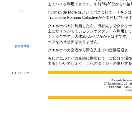
スペイン語レベル判定テスト
までバスを利用できます。午前
6
時
30
分から午後
E.I.
Pullman de Morelos
と
いうバス会社で、メキシコ
ビデオ
Transporte Foraneo Colectivo
から出発していま
写真集
過去の学生の推薦コメント
クエルナバカに到着したら、滞在先までタクシー
ニュ－スレタ－
上にサインがでているラジオタクシーを利用して
お問い合わせ先
くと安全です。大体
20-35
ペソかかるはずです。
ダウンロ－ド
ップを払う必要はありません。
役立ち情報
クエルナバカ空港から滞在先までの空港送迎さ
ビザ
大学単位振替
もしクエルナバカ空港に到着して、ご自分で滞在
スェ－デン CSN奨学金
するといいでしょう。上記のタクシ－の乗り方を
ドイツ 有給教育休暇制度
E.I. パ－トナ－
E.I.
エージェント
Escuela Interna
大学と学校
C/ Talamanca, 10, 2
Telephone: +34 9
e-ma