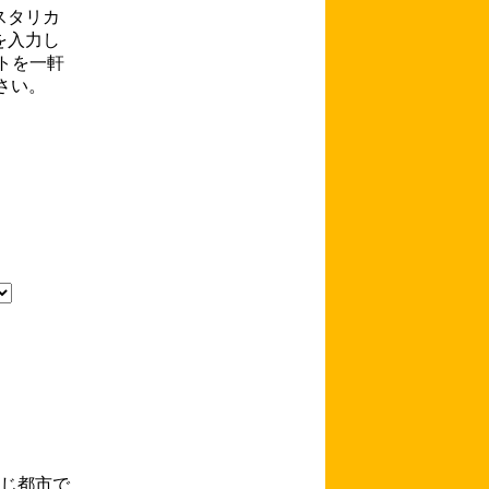
スタリカ
を入力
し
トを一軒
ださい。
同じ都市で