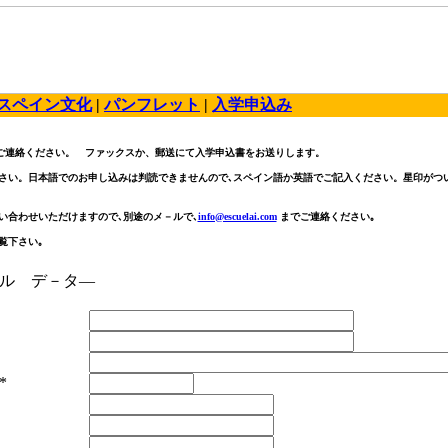
スペイン文化
|
パンフレット
|
入学申込み
ご連絡ください。 ファックスか、郵送にて入学申込書をお送りします。
さい。
日本語でのお申し込みは判読できませんので､スペイン語か英語でご記入ください。
星印がつ
い合わせいただけますので､別途のメ－ルで､
info@escuelai.com
までご連絡ください｡
覧下さい｡
ル デ－タ―
*