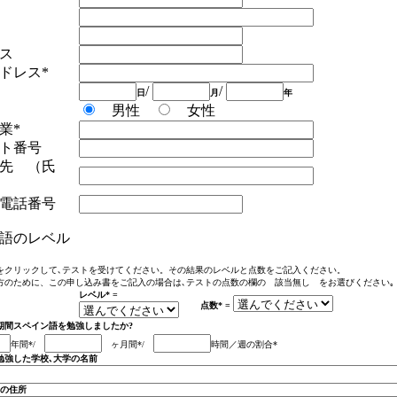
ス
ドレス*
/
/
日
月
年
男性
女性
業
*
ト番号
先 （氏
電話番号
語のレベル
をクリックして､テストを受けてください。その結果のレベルと点数をご記入ください。
方のために、この申し込み書をご記入の場合は､テストの点数の欄の 該当無し をお選びください｡
レベル
* =
点数
* =
期間スペイン語を勉強しましたか
?
年間
*/
ヶ月間
*/
時間／週の割合
*
語を勉強した学校､大学の名前
学校､大学の住所