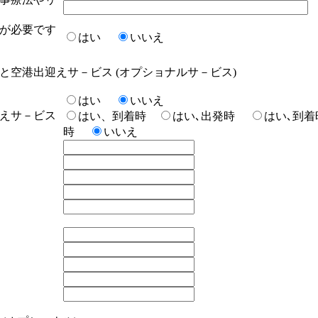
が必要です
はい
いいえ
と空港出迎えサ－ビス
(
オプショナルサ－ビス
)
はい
いいえ
えサ－ビス
はい、到着時
はい､出発時
はい､到着
時
いいえ