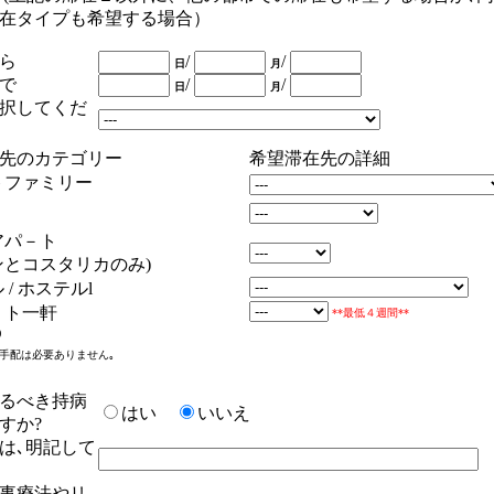
在タイプも希望する場合）
ら
/
/
日
月
で
/
/
日
月
択してくだ
先のカテゴリー
希望滞在先の詳細
トファミリー
アパ－ト
ンとコスタリカのみ)
 / ホステルl
－ト一軒
**最低４週間**
)
手配は必要ありません｡
るべき持病
はい
いいえ
すか
?
は､明記して
事療法やリ