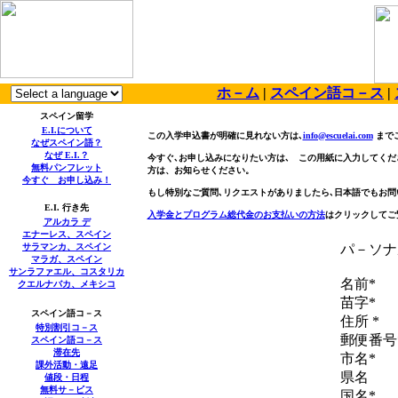
ホ－ム
|
スペイン語コ－ス
|
スペイン留学
E.I.
について
この入学申込書が明確に見れない方は､
info@escuelai.com
まで
なぜスペイン語？
なぜ
E.I.
？
今すぐ､お申し込みになりたい方は､ この用紙に入力してくだ
無料パンフレット
方は、
お知らせください。
今すぐ お申し込み！
もし特別なご質問､リクエストがありましたら､日本語でもお問
E.I.
行き先
入学金とプログラム総代金のお支払いの方法
はクリックしてご
アルカラ デ
エナーレス、スペイン
サラマンカ、スペイン
パ－ソナ
マラガ、スペイン
サンラファエル、コスタリカ
名前*
クエルナバカ、メキシコ
苗字*
スペイン語コ－ス
住所 *
特別割引コ－ス
郵便番号
スペイン語コ－ス
滞在先
市名*
課外活動・遠足
県名
値段・日程
無料
サ－ビス
国名*