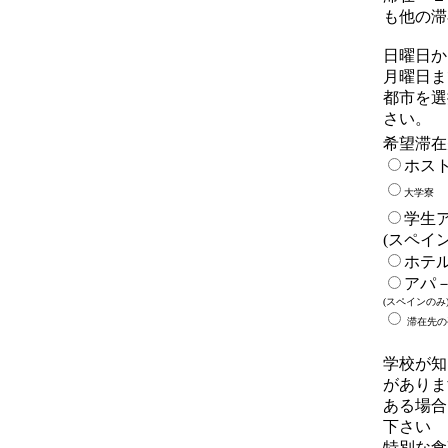
も他の滞
日曜日か
月曜日ま
都市を選
さい。
希望滞在
ホス
大学寮
学生
(スペイ
ホテル
アパ
(スペインのみ
滞在先の
学校が知
がありま
ある場合
下さい
特別な食