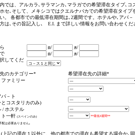
内では、アルカラ､サラマンカ､マラガでの希望滞在タイプ､コ
ホセ､そして、メキシコではクエルナバカでの希望滞在タイプ
い。 各都市での最低滞在期間は､2週間です。ホテルや､アパ－
方は､その旨記入し､ E.I. まで詳しい情報をお問い合わせく
ら
/
/
日
月
で
/
/
日
月
択してくだ
先のカテゴリー
*
希望滞在先の詳細
*
トファミリー
アパ－ト
ンとコスタリカのみ)
 / ホステル
－ト一軒
**最低4週間**
(スペインのみ)
手配は必要ありません｡
 (上記の滞在１以外に、他の都市での滞在も希望する場合か､