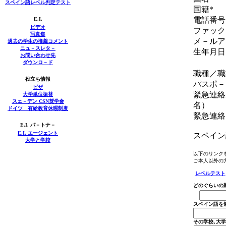
スペイン語レベル判定テスト
国籍*
電話番号
E.I.
ビデオ
ファック
写真集
メ－ルア
過去の学生の推薦コメント
ニュ－スレタ－
生年月日
お問い合わせ先
ダウンロ－ド
職種
／職
役立ち情報
パスポ－
ビザ
緊急連絡
大学単位振替
スェ－デン CSN奨学金
名）
ドイツ 有給教育休暇制度
緊急連絡
E.I. パ－トナ－
E.I.
エージェント
スペイン
大学と学校
以下のリンク
ご本人以外の
レベルテスト
どのぐらいの
スペイン
その