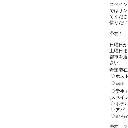
スペイン
ではサン
て
くださ
借りたい
滞在１
日曜日か
土曜日ま
都市を選
さい。
希望滞在
ホス
大学寮
学生
(スペイ
ホテル
アパ
滞在先の
滞在 ２