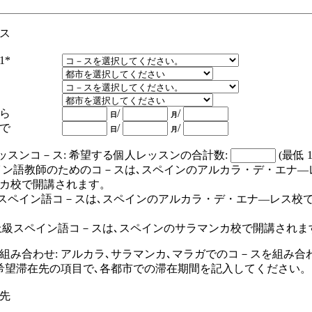
ス
1*
ら
/
/
日
月
で
/
/
日
月
レッスンコ－ス: 希望する個人レッスンの合計数:
(最低 1
ペイン語教師のためのコ－スは､スペインのアルカラ
・
デ
・
エナ―
カ校で開講されます。
スペイン語コ－スは､スペインのアルカラ
・
デ
・
エナ―レス校
。
 最上級スペイン語コ－スは､スペインのサラマンカ校で開講され
組み合わせ: アルカラ､サラマンカ､マラガでのコ－スを組み合
希望滞在先の項目で､各都市
で
の滞在期間を記入してください
先