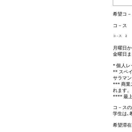
希望コ－
コ－ス 
コ－ス ２
月曜日か
金曜日ま
* 個人
** ス
サラマン
***
商業
れます
****
コ－スの
学生は､
希望滞在