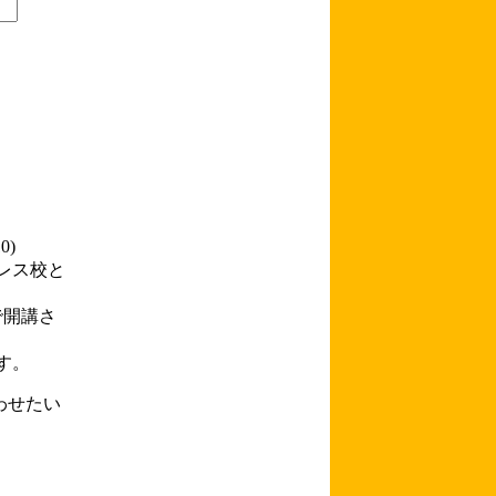
0)
レス校と
で開講さ
ます。
わせたい
。