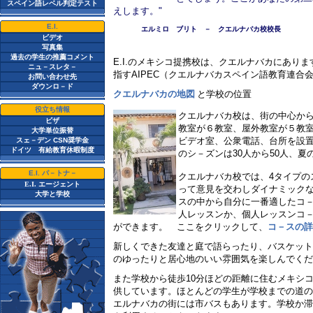
スペイン語レベル判定テスト
えします。
"
E.I.
エルミロ ブリト － クエルナバカ校校長
ビデオ
写真集
過去の学生の推薦コメント
E.I.
のメキシコ提携校は、クエルナバカにありま
ニュ－スレタ－
指す
AIPEC
（クエルナバカスペイン語教育連合
お問い合わせ先
ダウンロ－ド
クエルナバカの地図
と学校の位置
役立ち情報
クエルナバカ校は、街の中心か
ビザ
教室が６教室、屋外教室が５教
大学単位振替
ビデオ室、公衆電話、台所を設
スェ－デン CSN奨学金
ドイツ 有給教育休暇制度
のシ－ズンは
30
人から
50
人、夏
E.I. パ－トナ－
クエルナバカ校では、
4
タイプの
E.I.
エージェント
って意見を交わしダイナミック
大学と学校
スの中から自分に一番適したコ
人レッスンか、個人レッスンコ
ができます。 ここをクリックして、
コ－スの詳
新しくできた友達と庭で語らったり、バスケット
のゆったりと居心地のいい雰囲気を楽しんでく
また学校から徒歩
10
分ほどの距離に住むメキシ
供しています。ほとんどの学生が学校までの道の
エルナバカの街には市バスもあります。学校か滞