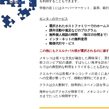
を利用することもできます。
学校の近くにはスーパーマーケット、薬局、銀行
センタ－のサービス
選択されたホストファミリーでのホーム
課外活動や遠足などのプログラム
無料個人相談の時間 〈毎日
15
分間まで
インタ－ネットの無料使用
郵便代行サ－ビス
この他にもクエルナバカ校が選択されるのに値す
メキシコは様々な文化が融合した興味深く、景
前コロンビア紀の遺跡、すばらしい海岸を訪れ
らではの典型的な料理をトライすることも忘れな
クエルナバカは首都メキシコシティの近くにあ
への交通が整っていて、移動が便利にできます
クラスは少人数制で、効率的にスペイン語を学ぶ
海外からのアクセスが簡単です。メキシコシティ
カまでたった１時間半です。