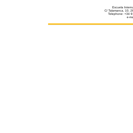
Escuela Interna
C/ Talamanca, 10, 2
Telephone: +34 9
e-ma