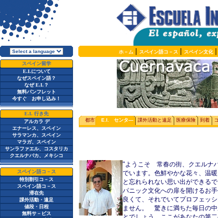
|
|
ホ－ム
スペイン語コ－ス
スペイン文化
スペイン留学
E.I.
について
なぜスペイン語？
なぜ
E.I.
？
無料パンフレット
今すぐ お申し込み！
E.I.
行き先
都市
E.I. センタ―
課外活動と遠足
医療保険
到着
アルカラ デ
エナーレス、スペイン
サラマンカ、スペイン
マラガ、スペイン
サンラファエル、コスタリカ
クエルナバカ、メキシコ
"
ようこそ 常春の街、クエルナ
スペイン語コ－ス
でいます。色鮮やかな花々、温暖
特別割引コ－ス
と忘れられない思い出ができる
スペイン語コ－ス
パニック文化への扉を開けるお手
滞在先
良くて、それでいてプロフェッシ
課外活動・遠足
値段・日程
ません。 驚きに満ちた毎日の中
無料
サ－ビス
とでしょう。ここがあなたの第二