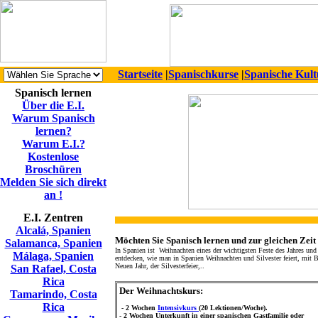
Startseite
|
Spanischkurse
|
Spanische Kult
Spanisch lernen
Über die E.I.
Warum Spanisch
lernen?
Warum E.I.?
Kostenlose
Broschüren
Melden Sie sich direkt
an !
E.I. Zentren
Alcalá, Spanien
Möchten Sie Spanisch lernen und zur gleichen Zei
Salamanca, Spanien
In Spanien ist Weihnachten eines der wichtigsten Feste des Jahres und
Málaga, Spanien
entdecken, wie man in Spanien Weihnachten und Silvester feiert, mit 
Neuen Jahr, der Silvesterfeier,..
San Rafael, Costa
Rica
Der Weihnachtskurs:
Tamarindo, Costa
Rica
- 2 Wochen
Intensivkurs
(20 Lektionen/Woche).
- 2 Wochen Unterkunft in einer spanischen Gastfamilie oder