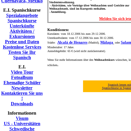
Cuernavaca, Mexiko
Studentenwohnung.
- Aktivitäten, wie Vorträge über Weihnachten und Gerichte zur
Weihnachtszeit, sind im Kurspreis enthalten.
E.I. Spanischkurse
- Anmeldung.
Spezialangebote
Melden Sie sich jetz
Spanischkurse
Unterkünfte
Konditionen:
Aktivitäten /
Kursdaten: vom 18.12.2006 bis zum 29.12.2006.
Exkursionen
Unterkunftsdaten: vom 17.12.2006 bis zum 30.12.2006.
Preise und Daten
Alcalá de Henares
Málaga
Salam
Städte:
(Madrid),
oder
Kostenlose Services
Mindestalter: 17 Jahre.
Anmeldegebühr: 65 € (wird nicht zurückerstattet).
Testen Sie Ihr
Spanisch
Wenn Sie mehr Informationen über den
Weihnachtskurs
wünschen, kön
.
schicken
E.I.
Video Tour
Fotoalbum
Ehemalige Schüler
Spanisch lernen mi
Newsletter
Spanischkurse in Spani
Kontaktieren Sie uns
!
Downloads
Informationen
Visum
US - Universitäten
Schwedische