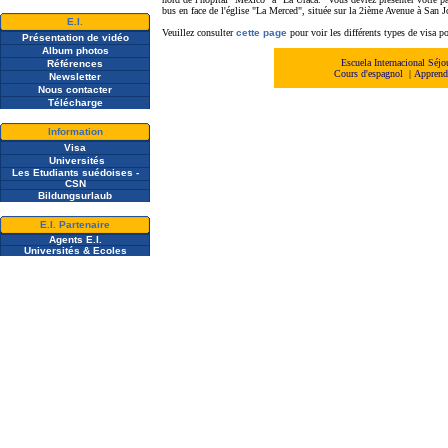
bus en face de l'église "La Merced", située sur la 2ième Avenue à San J
E.I.
Veuillez consulter
cette page
pour voir les différents types de visa p
Présentation de vidéo
A
lbum photos
Escuela Internacional Séj
Références
Cours d'espagnol
|
Apprendr
Newsletter
Nous contacter
Télécharge
Information
Visa
Universités
Les Etudiants suédoises -
CSN
Bildungsurlaub
E.I. Partenaire
Agents E.I.
Universités & Ecoles