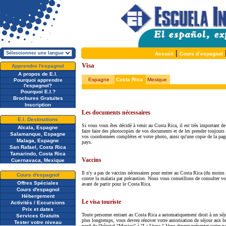
|
Accueil
Cours d´espagnol
Visa
Apprendre l'espagnol
A propos de E.I.
Espagne
Costa Rica
Mexique
Pourquoi apprendre
l'espagnol?
Pourquoi E.I.?
Brochures Gratuites
Inscription
Les documents nécessaires
E.I. Destinations
Si vous vous êtes décidé à venir au Costa Rica, il est très important 
Alcala, Espagne
faire faire des photocopies de vos documents et de les prendre toujours 
Salamanque, Espagne
vos coordonnées complètes et votre photo, ainsi qu'une copie de la page
Malaga, Espagne
pays.
San Rafael, Costa Rica
Tamarindo, Costa Rica
Vaccins
Cuernavaca, Mexique
Il n'y a pas de vaccins nécessaires pour entrer au Costa Rica (du moins 
Cours d'espagnol
contre la malaria par précaution. Nous vous conseillons de consulter vot
Offres Spéciales
avant de partir pour le Costa Rica.
Cours d'espagnol
Hébergement
Le visa touriste
Activités / Excursions
Prix et dates
Toute personne entrant au Costa Rica a automatiquement droit à un séjour
Services Gratuits
plus longtemps, vous devrez rénover votre autorisation de séjour aux b
Tester votre niveau
nord de l'hôpital "Mexico" à "La Uraca." Vous devrez présenter votre pa