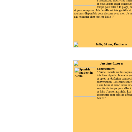
y a beaucoup d'activités intér
et nous avons aussi beaucoup
temps pour aller à la plage, a
et pour se reposer. Ma famille est très gentille et 
toujours disponible pour discuter avec moi. Je n
pas retourner chez moi en Italie !
"
Itali
e
, 20 ans,
Étudiante
Justine Czora
Commentaire:
"J'aime Escuela car les leçons
très bien répartis: le matin g
et après la récréation composi
conversation. Les cours sont 
à une heure et donc nous avi
ensuite du temps pour aller à 
et faire d'autres activités. Les
logements sont près de l'école
beaux."