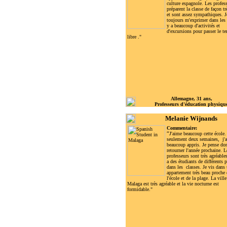
culture espagnole. Les profes
préparent la classe de façon trè
et sont assez sympathiques. 
toujours m'exprimer dans les 
y a beaucoup d'activités et
d'excursions pour passer le t
libre ."
Allemagne, 31 ans,
Professeurs d'éducation physiqu
Melanie Wijnands
Commentaire:
“
J'aime beaucoup cette école.
seulement deux semaines, j'a
beaucoup appris. Je pense do
retourner l'année prochaine. L
professeurs sont très agréables
a des étudiants de différents 
dans les classes. Je vis dans
appartement très beau proche 
l'école et de la plage. La ville
Malaga est très agréable et la vie nocturne est
formidable."