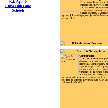
E.I. Agents
L'école accueille des étudiant
'importe quels pays et les act
Universities and
que nous avons fait ensembl
Schools
beaucoup plu, particulièreme
manger des tapas. L'Espagne 
pays très joli ou chaque jours je profite de sensa
très agréables."
Hollande, 18 ans, Étudiante
Victoria Sauveplane
Commentaire:
“
L
' Escuela Internacional per
découvrir un monde très varié
intéressant. Premièrement, en
l'apprentissage est très rapide
une atmosphère agréable où t
t'imprègne de la culture espa
la nourriture, les horaires, et l
Deuxièmement, j 'ai fait la connaissance de bea
personnes de différents pays du monde. C'est un
expérience inoubliable."