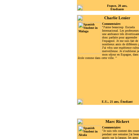
France, 20 ans,
Étudiante
Charlie Lenier
Commentaire:
"J'aime beaucoup Escuela
Internacional. Les professeurs
une ambiance très divertissant
donc parfaite pour apprendre
l'espagnol. Je me suis fait de
nombreux amis de différents 
J'ai vécu une expérience cultu
merveilleuse. Je n'oublierai j
mon séjour en Espagne, dans 
école comme dans cette ville. "
E.U., 21 ans, Étudiant
Marc Rickert
Commentaire:
"Je suis très content des cours
pendant une semaine j'ai bea
appris sur la langue, les gens 