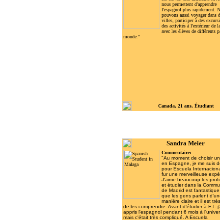
nous permettent d'apprendre
l'espagnol plus rapidement. 
pouvons aussi voyager dans d
villes, participer à des excurs
des activités à l'extérieur de l
avec les élèves de différents 
monde."
Canada, 21 ans, Étudiant
Sandra Meier
Commentaire:
"Au moment de choisir un
en Espagne, je me suis 
pour Escuela Internaciona
fur une merveilleuse expé
J'aime beaucoup les prof
et étudier dans la Comm
de Madrid est fantastique
que les gens parlent d'u
manière claire et il est très
de les comprendre. Avant d'étudier à E.I. j'
appris l'espagnol pendant 6 mois à l'univer
mais c'était très compliqué. A Escuela