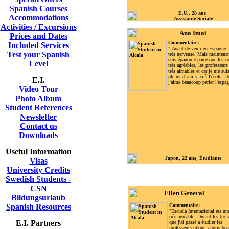
Spanish Courses
E.U., 28 a
ns
,
Accommodations
Assistante Sociale
Activities / Excursions
Ana Imai
Prices and Dates
Com
mentaire:
Included Services
"
Avant de venir en Espagne j'
Test your Spanish
très nerveuse. Mais maintenan
suis épanouie parce que les c
Level
très agréables, les professeurs
très aimables et car je me suis
pleins d' amis ici à l'école. D
E.I.
j'aime beaucoup parler l'espag
Video Tour
Photo Album
Student References
Newsletter
Contact us
Downloads
Useful Information
Japon, 22 ans, Étudiante
Visas
University Credits
Swedish Students -
CSN
Ellen General
Bildungsurlaub
Spanish Resources
C
ommentaire:
"Escuela Internacional est un
très agréable. Durant les troi
E.I. Partners
que j'ai passé à étudier les
professeurs m'ont appris be