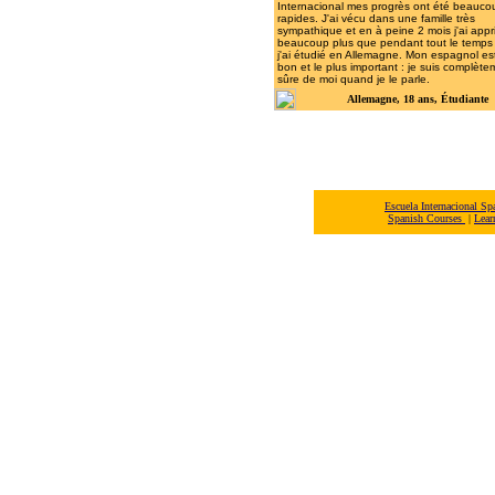
Internacional mes progrès ont été beauco
rapides. J'ai vécu dans une famille très
sympathique et en à peine 2 mois j'ai appr
beaucoup plus que pendant tout le temps
j'ai étudié en Allemagne. Mon espagnol est
bon et le plus important :
je suis complète
sûre de moi quand je le parle.
Allemagne, 18 ans,
Étudiante
Escuela Internacional 
Spanish Courses
|
Lear