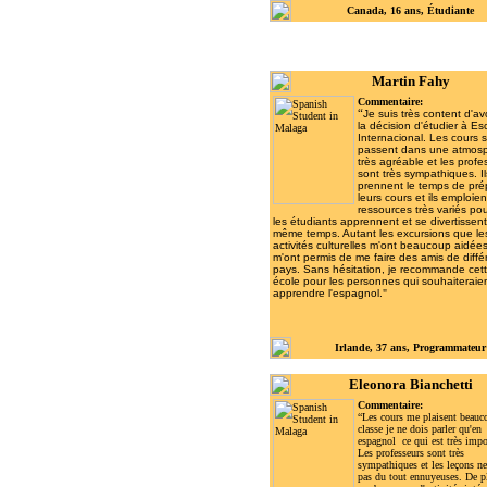
Canad
a, 16 ans, Étudiante
Martin Fahy
Commentaire:
“
Je suis très content d'avo
la décision d'étudier à Es
Internacional. Les cours 
passent dans une atmos
très agréable et les profe
sont très sympathiques. Il
prennent le temps de pré
leurs cours et ils emploie
ressources très variés po
les étudiants apprennent et se divertissen
même temps. Autant les excursions que le
activités culturelles m'ont beaucoup aidées
m'ont permis de me faire des amis de diffé
pays. Sans hésitation, je recommande cet
école pour les personnes qui souhaiteraie
apprendre l'espagnol.
"
Irlande, 37 ans, Programmateur
Eleonora Bianchetti
Commentaire:
“Les cours me plaisent beauc
classe je ne dois parler qu'en
espagnol ce qui est très impo
Les professeurs sont très
sympathiques et les leçons ne
pas du tout ennuyeuses. De p