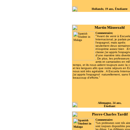
Hol
lande, 19 ans, Étudiante
Martin Mäusezahl
Commentaire;
“
Avant de venir à Escuel
Internacional, je parlais 
l'espagnol, mais après
seulement deux semaines i
m'exprime assez bien .E
classe j'ai appris l'espagn
d'une manière très divert
. De plus, les professeurs
amis et camarades en m
temps, et ils nous aident toujours avec la c
et les langues afin que notre séjours en 
nous soit très agréable . A Escuela Interna
j'ai appris l'espagnol naturellement, sans f
beaucoup d'efforts."
Allemagne, 24 ans,
Étudiant
Pierre-Charles Tardif
Commentaire:
"
Les professeurs sont très aim
sont toujours disponibles pou
les élèves. Les différents niv