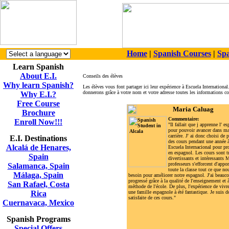
Home
|
Spanish Courses
|
Spa
Learn Spanish
About E.I.
Conseils des élèves
Why learn Spanish?
Les élèves vous font partager ici leur expérience à Escuela Internationa
donnerons grâce à votre nom et votre adresse toutes les informations co
Why E.I.?
Free Course
Maria Caluag
Brochure
Commentaire:
Enroll Now!!!
"
I
l fallait que j apprenne l' e
pour pouvoir avancer dans m
carrière. J' ai donc choisi de 
E.I. Destinations
des cours pendant une année 
Alcalá de Henares,
Escuela Internacional pour pr
en espagnol. Les cours sont t
Spain
divertissants et intéressants 
professeurs s'efforcent d'appor
Salamanca, Spain
toute la classe tout ce que n
Málaga, Spain
besoin pour améliorer notre espagnol. J'ai beauc
progressé grâce à la qualité de l'enseignement et à
San Rafael, Costa
méthode de l'école. De plus, l'expérience de vivr
Rica
une famille espagnole à été fantastique. Je suis d
satisfaite de ces cours."
Cuernavaca, Mexico
Spanish Programs
Special Offers