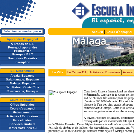
|
Accueil
Cours d´espagnol
Apprendre l'espagnol
A propos de E.I.
Pourquoi apprendre
l'espagnol?
Pourquoi E.I.?
Brochures Gratuites
Inscription
E.I. Destinations
La Ville
Le Centre E.I.
Activités et Excursions
Assuran
Alcala, Espagne
Salamanque, Espagne
Malaga, Espagne
San Rafael, Costa Rica
Cuernavaca, Mexique
Cette école Escuela Internacional est situ
Méditerranée. Capitale de la Costa del Sol
sud de l'Europe très connue pour ses plage
Cours d'espagnol
d'environ 600.000 habitants. Elle est très 
Offres Spéciales
dispose de l´un des plus grands aéroports
commerciaux d'Europe. Cette ville offre a
Cours d'espagnol
savoureuse gastronomie et un climat excep
Hébergement
Activités / Excursions
À travers l'histoire de Malaga, de nombreus
Prix et dates
remarquable par ses monuments tels que la 
Services Gratuits
ou le Théâtre Romain . De multiples événements culturels et sportifs 
festivals de cinéma et de théâtres, des expositions, des concerts, etc. 
Tester votre niveau
printemps ou la foire d'août qui rendront votre séjour à Malaga encore