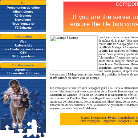
E.I.
Présentation de vidéo
A
lbum photos
Références
Newsletter
Nous contacter
Télécharge
Information
Les locaux de la Escuela Intern
de mètres de la plage. Vous pour
Visa
centre-ville de Malaga grâce à un
Universités
la ville de Malaga, à Pedregalej
Les Etudiants suédoises -
la ville. Les quartiers de Pedreg
CSN
pêche. Vous pourrez y goûter de 
Bildungsurlaub
"chiringuitos" (restaurants ou b
doux tout au long de l'année vo
dans la mer Méditerranée, flâner
E.I. Partenaire
aquatiques, faire du tennis, joue
Agents E.I.
une bonne journée, et après vous 
Universités & Ecoles
vie nocturne à Malaga pourra commencer. Il y a pleins de bars et de rest
et très animée du centre-ville de Malaga.
Les avantages de venir étudier l'espagnol grâce à la Escuela Internacion
visiter l'Andalousie grâce aux excursions de la Escuela Internacional o
Generalife de Grenade, le Palais de l'Alcazar et la cathédrale de Sévill
de Ronda et les Pueblos Blancos (Villages Blancs) sur la "Costa del 
amoureux de l'Andalousie, de ses monuments historiques, de ses paysag
l'hospitalité de ses habitants, et de la savoureuse gastronomie andalou
voyages que vous ferez en Andalousie...
Escuela Internacional Séjours Linguistiques
Cours d'espagnol
|
Apprendre l'espagnol
|
Cult