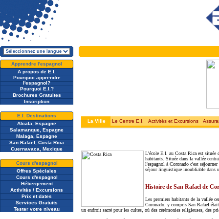
Apprendre l'espagnol
A propos de E.I.
Pourquoi apprendre
l'espagnol?
Pourquoi E.I.?
Brochures Gratuites
Inscription
E.I. Destinations
La Ville
Le Centre E.I.
Activités et Excursions
Assura
Alcala, Espagne
Salamanque, Espagne
Malaga, Espagne
San Rafael, Costa Rica
Cuernavaca, Mexique
L'école E.I. au Costa Rica est située
habitants. Située dans la vallée centr
Cours d'espagnol
l'espagnol à Coronado c'est séjourner 
séjour linguistique inoubliable dans 
Offres Spéciales
Cours d'espagnol
Hébergement
Histoire de San Rafael de C
Activités / Excursions
Prix et dates
Les premiers habitants de la vallée c
Services Gratuits
Coronado, y compris San Rafael était 
Tester votre niveau
un endroit sacré pour les cultes, où des cérémonies religieuses, des priè