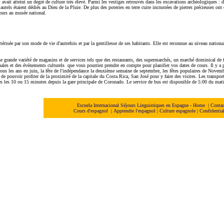
avait atteint un degré de culture très élevé. Parmi les vestiges retrouvés dans les excavations archéologiques : 
autels étaient dédiés au Dieu de la Pluie. De plus des poteries en terre cuite incrustées de pierres précieuses ont 
ours au musée national.
érisée par son mode de vie d'autrefois et par la gentillesse de ses habitants. Elle est reconnue au niveau nationa
 grande variété de magasins et de services tels que des restaurants, des supermarchés, un marché dominical de f
ionales et des événements culturels que vous pourriez prendre en compte pour planifier vos dates de cours. Il y a p
tous les ans en juin, la fête de l'indépendance la deuxième semaine de septembre, les fêtes populaires de Novemb
 de pouvoir profiter de la proximité de la capitale du Costa Rica, San José pour y faire des visites. Les transport
es les 10 ou 15 minutes depuis la gare principale de Coronado. Le service de bus est disponible de 5:00 du matin
Escuela Internacional Séjours Linguistiques en Espagne - Home
|
Contac
Cours d'espagnol
|
Apprendre l'espagnol
|
Culture espagnole
|
Confidential