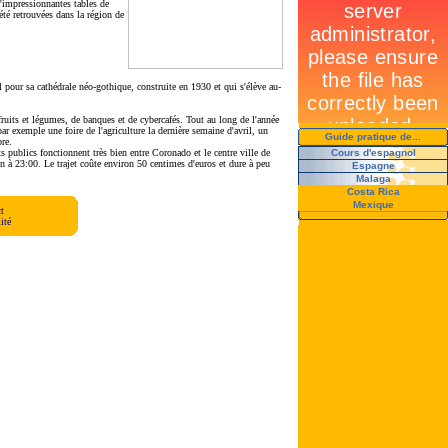
d'impressionnantes tables de
été retrouvées dans la région de
l pour sa cathédrale néo-gothique, construite en 1930 et qui s'élève au-
ruits et légumes, de banques et de cybercafés. Tout au long de l'année
ar exemple une foire de l'agriculture la dernière semaine d'avril, un
Guide pratique de...
re.
s publics fonctionnent très bien entre Coronado et le centre ville de
Cours d'espagnol
 à 23:00. Le trajet coûte environ 50 centimes d'euros et dure à peu
Espagne
Malaga
Costa Rica
Mexique
t
ité