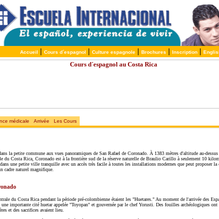
|
|
|
|
|
Accueil
Cours d´espagnol
Culture espagnole
Brochures
Inscription
Englis
nce médicale
Arrivée
Les Cours
 dans la petite commune aux vues panoramiques de San Rafael de Coronado. À 1383 mètres d'altitude au-dessus d
ale du Costa Rica, Coronado est à la frontière sud de la réserve naturelle de Braulio Carillo à seulement 10 kilo
dans une petite ville tranquille avec un accès très facile à toutes les installations modernes que peut proposer la 
un cadre naturel magnifique.
oronado
entrale du Costa Rica pendant la période pré-colombienne étaient les "Huetares." Au moment de l'arrivée des Espag
une importante cité huetar appelée "Toyopan" et gouvernée par le chef Yorusti. Des fouilles archéologiques ont 
res et des sacrifices avaient lieu.