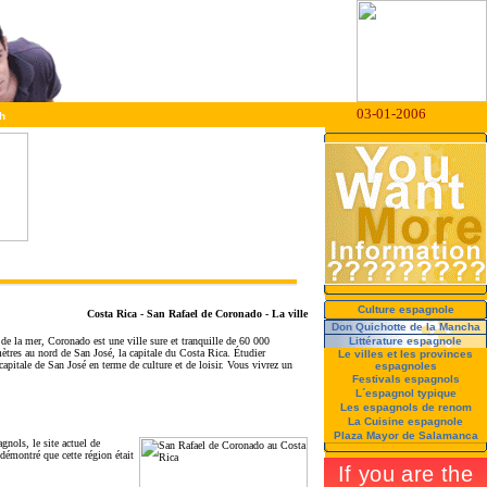
03-01-2006
h
Culture espagnole
Costa Rica - San Rafael de Coronado - La ville
Don Quichotte de la Mancha
e la mer, Coronado est une ville sure et tranquille de 60 000
Littérature espagnole
mètres au nord de San José, la capitale du Costa Rica. Étudier
Le villes et les provinces
capitale de San José en terme de culture et de loisir. Vous vivrez un
espagnoles
Festivals espagnols
L´espagnol typique
Les espagnols de renom
La Cuisine espagnole
Plaza Mayor de Salamanca
nols, le site actuel de
démontré que cette région était