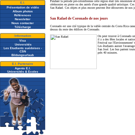
Pendant la période pré-colombienne cette région était très renommée et 
E.I.
cérémonies en pierre ou des autels d'une grande qualité artistique. Ces 
Présentation de vidéo
San Rafael. Ces objets et plus encore peuvent être découverts de nos j
A
lbum photos
Références
San Rafael de Coronado de nos jours
Newsletter
Nous contacter
Coronado est une cité typique de la vallée centrale du Costa Rica caract
Télécharge
dessus du reste des édifices de Coronado.
Information
On peut trouver à Coronado une
il y a des fêtes locales et nat
Visa
Festival sur l'Environnement' 
Universités
Les étudiants auront l'avantage
Les Etudiants suédoises -
San José. Les bus partent tout
CSN
près 40 minutes.
Bildungsurlaub
E.I. Partenaire
Agents E.I.
Universités & Ecoles