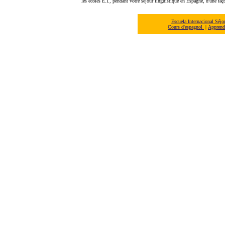
les écoles E.I., pendant votre séjour linguistique en Espagne, d'une fa
Escuela Internacional Séj
Cours d'espagnol
|
Apprendr