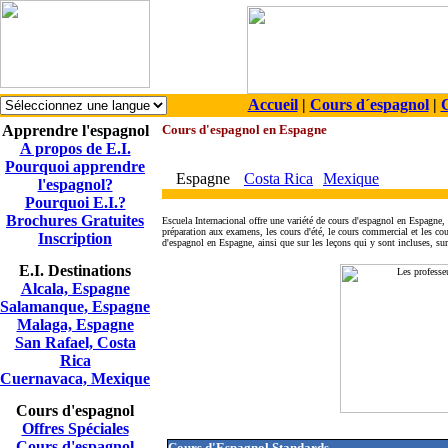
Accueil
|
Cours d´espagnol
|
C
Apprendre l'espagnol
Cours d'espagnol en Espagne
A propos de E.I.
Pourquoi apprendre
Espagne
Costa Rica
Mexique
l'espagnol?
Pourquoi E.I.?
Brochures Gratuites
Escuela Internacional offre une variété de cours d'espagnol en Espagne, 
préparation aux examens, les cours d'été, le cours commercial et les co
Inscription
d'espagnol en Espagne, ainsi que sur les leçons qui y sont incluses, su
E.I. Destinations
Alcala, Espagne
Salamanque, Espagne
Malaga, Espagne
San Rafael, Costa
Rica
Cuernavaca, Mexique
Cours d'espagnol
Offres Spéciales
Cours d'espagnol
Cours d'Espagnol Standards