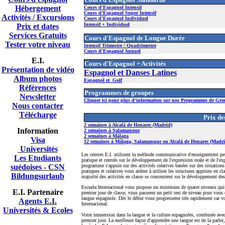
Hébergement
Cours d'Espagnol Intensif
Cours d'Espagnol Super Intensif
Activités / Excursions
Cours d'Espagnol Individuel
Intensif + Individuel
Prix et dates
Services Gratuits
Cours
d'Espagnol de Longue Durée
Tester votre niveau
Intensif Trimestre / Quadrimestre
Cours d'Espagnol Annuel
E.I.
Cours d'Espagnol + Activités
Présentation de vidéo
Espagnol et Danses Latines
A
lbum photos
Espagnol et Golf
Références
Programmes de groupes
Newsletter
Cliquer ici pour plus d'information sur nos Programmes de Gro
Nous contacter
Télécharge
Prix de
2 semaines à Alcalá de Henares (Madrid)
Information
2 semaines à Salamanque
2 semaines à Málaga
Visa
12 semaines à Málaga, Salamanque ou Alcalá de Henares (Madri
Universités
Les centres E.I. utilisent la méthode communicative d'enseignement pend
Les Etudiants
pratique et centrés sur le développement de l'expression orale et de l'e
suédoises - CSN
programme s'appuie sur des activités créatives basées sur des situations
pratiques et créatives vous aident à utiliser les structures apprises en 
Bildungsurlaub
majorité des activités en classe se concentrent sur le développement des
Escuela Internacional vous propose un minimum de quatre niveaux qui p
E.I. Partenaire
premier jour de classe, vous passerez un petit test de niveau pour vous
langue espagnole. Dès le début vous progresserez très rapidement car vo
Agents E.I.
Internacional.
Universités & Ecoles
Votre immersion dans la langue et la culture espagnoles, combinée avec 
premier jour. La meilleure façon d'apprendre une langue est de la parler, 