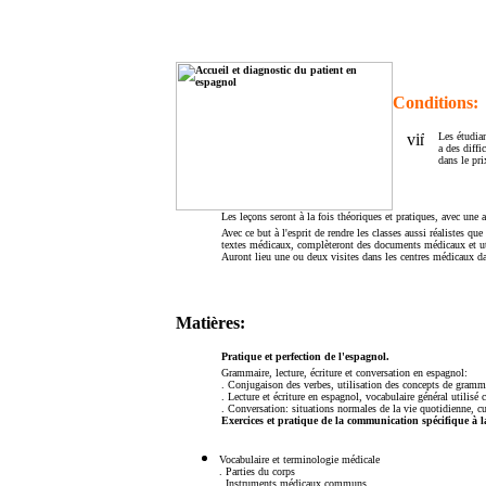
Conditions:
Les étudia
a des diffi
dans le pri
Les leçons seront à la fois théoriques et pratiques, avec une 
Avec ce but à l'esprit de rendre les classes aussi réalistes que 
textes médicaux, complèteront des documents médicaux et util
Auront lieu une ou deux visites dans les centres médicaux dan
Matières:
Pratique et perfection de l'espagnol.
Grammaire, lecture, écriture et conversation en espagnol:
. Conjugaison des verbes, utilisation des concepts de grammai
. Lecture et écriture en espagnol, vocabulaire général utilis
. Conversation: situations normales de la vie quotidienne, c
Exercices et pratique de la communication spécifique à l
Vocabulaire et terminologie médicale
.
Parties du corps
. Instruments médicaux communs