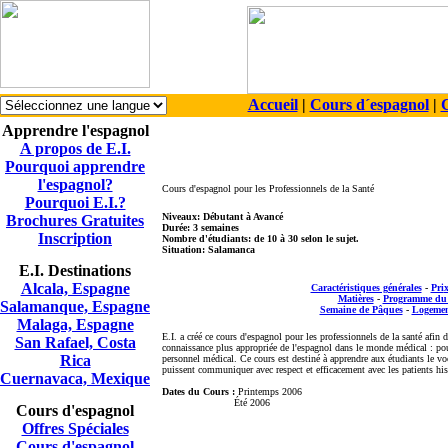
Accueil
|
Cours d´espagnol
|
C
Apprendre l'espagnol
A propos de E.I.
Pourquoi apprendre
l'espagnol?
Cours d'espagnol pour les Professionnels de la Santé
Pourquoi E.I.?
Niveaux: Débutant à Avancé
Brochures Gratuites
Durée: 3 semaines
Inscription
Nombre d'étudiants: de 10 à 30 selon le sujet.
Situation: Salamanca
E.I. Destinations
Alcala, Espagne
Caractéristiques générales
-
Pri
Matières
-
Programme du
Salamanque, Espagne
Semaine de Pâques
-
Logemen
Malaga, Espagne
E.I.
a créé ce cours d'espagnol pour les professionnels de la santé afin
San Rafael, Costa
connaissance plus appropriée de l'espagnol dans le monde médical : pou
Rica
personnel médical
.
Ce cours est destiné à apprendre aux étudiants le voc
puissent communiquer avec respect et efficacement
avec les patients hi
Cuernavaca, Mexique
Dates
du
Cours :
Printemps 2006
Été 2006
Cours d'espagnol
Offres Spéciales
Cours d'espagnol