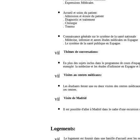
. Expressions Médicales
Accueil et soins du patient:
. Admission et écoute du patient
. Diagnostic et traitement
. Chirurgie
. Trauma
Connaissance générale sur le système de la santé nationale
. Médecine, infirmier et autres études médicales en Espagne
. Le système de la santé publique en Espagne.
Thèmes de conversations:
En plus des sujets inclus dans le programme de cours d'espagno
exemple: la médecine et les études d'infirmier en Espagne et
Visites au centres médicaux:
Les étudiants feront une ou deux visites des centres médicau
ces centres.
Visite de Madrid
Il est possible d'aller à Madrid dans le cadre d'une excursion 
Logements:
Le logement est fournit dans une famille d'accueil avec les 