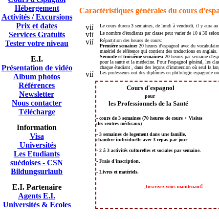
Hébergement
Caractéristiques générales du cours d'esp
Activités / Excursions
Prix et dates
Le cours durera 3 semaines
,
de lundi à vendredi
,
il y aura
au
Services Gratuits
Le nombre d'étudiants par classe peut varier de 10 à 30 selon l
Répartition
des heures de cours
:
Tester votre niveau
Première semaine:
20 h
eures d'espagnol avec du vocabulaire 
matériel de référence qui contient des traductions en anglais
.
Second
e et troisième semaines:
20 h
eures par semaine d'esp
E.I.
pour la santé et la médecine
.
Pour l'espagnol général, les cla
Présentation de vidéo
chaque étudiant , dans des leçons d'immersion où seul la lan
Les professeurs ont des diplômes en philologie espagnole ou
A
lbum photos
Références
Cours
d'espagnol
Newsletter
pour
Nous contacter
les Professionnels de la Santé
Télécharge
-
cours de 3 semaines
(70 heures de cours + Visites
des centres médicaux)
Information
- 3 semaines de logement dans une famille,
Visa
chambre individuelle avec 3 repas par jour
Universités
-
2 à 3 activités culturelles et sociales par semaine.
Les Etudiants
suédoises - CSN
-
Frais d'inscription.
Bildungsurlaub
- Livres et matériels.
!
E.I. Partenaire
Inscrivez-vous maintenant
Agents E.I.
Universités & Ecoles