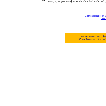
cours, optent pour un séjour au sein d'une famille d'accueil 
Cours d'espagnol en 
Cours
Escuela Internacional Séj
Cours d'espagnol
|
Apprendr