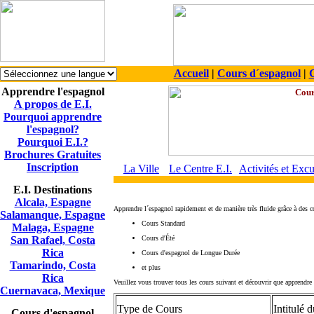
Accueil
|
Cours d´espagnol
|
C
Apprendre l'espagnol
A propos de E.I.
Pourquoi apprendre
l'espagnol?
Pourquoi E.I.?
Brochures Gratuites
Inscription
La Ville
Le Centre E.I.
Activités et Exc
E.I. Destinations
Alcala, Espagne
Apprendre l´espagnol rapidement et de manière très fluide grâce à des c
Salamanque, Espagne
Cours Standard
Malaga, Espagne
San Rafael, Costa
Cours d'Été
Rica
Cours d'espagnol de Longue Durée
Tamarindo, Costa
et plus
Rica
Veuillez vous trouver tous les cours suivant et découvrir que apprendre l
Cuernavaca, Mexique
Type de Cours
Intitulé 
Cours d'espagnol