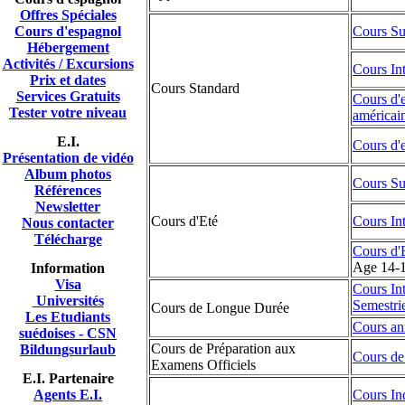
Offres Spéciales
Cours d'espagnol
Cours Su
Hébergement
Activités / Excursions
Cours Int
Prix et dates
Cours Standard
Services Gratuits
Cours d'
Tester votre niveau
américai
E.I.
Cours d'
Présentation de vidéo
A
lbum photos
Cours Sup
Références
Newsletter
Cours d'Eté
Cours Int
Nous contacter
Télécharge
Cours d'
Age 14-
Information
Visa
Cours Int
Universités
Semestri
Cours de Longue Durée
Les Etudiants
Cours an
suédoises - CSN
Cours de Préparation aux
Bildungsurlaub
Cours de
Examens Officiels
E.I. Partenaire
Agents E.I.
Cours In