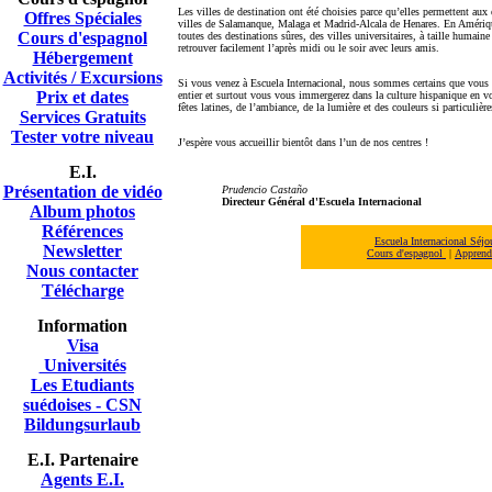
Les villes de destination ont été choisies parce qu’elles permettent aux 
Offres Spéciales
villes de Salamanque, Malaga et Madrid-Alcala de Henares. En Amériq
Cours d'espagnol
toutes des destinations sûres, des villes universitaires, à taille humain
retrouver facilement l’après midi ou le soir avec leurs amis.
Hébergement
Activités / Excursions
Si vous venez à Escuela Internacional, nous sommes certains que vous 
Prix et dates
entier et surtout vous vous immergerez dans la culture hispanique en v
fêtes latines, de l’ambiance, de la lumière et des couleurs si particulièr
Services Gratuits
Tester votre niveau
J’espère vous accueillir bientôt dans l’un de nos centres !
E.I.
Présentation de vidéo
Prudencio Castaño
Directeur Général d'Escuela Internacional
A
lbum photos
Références
Escuela Internacional Séj
Newsletter
Cours d'espagnol
|
Apprendr
Nous contacter
Télécharge
Information
Visa
Universités
Les Etudiants
suédoises - CSN
Bildungsurlaub
E.I. Partenaire
Agents E.I.