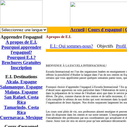
Accueil
|
Cours d´espagnol
|
C
Apprendre l'espagnol
A propos de E.I.
A propos de E.I.
E.I.: Qui sommes-nous?
Objectifs
Profil
Pourquoi apprendre
l'espagnol?
Pourquoi E.I.?
Brochures Gratuites
BIENVENUE À LA ESCUELA INTERNACIONAL!
Inscription
Escuela Internacional est l’un des organismes leaders en enseignement
offrons la possibilité d’étudier la langue dans l’un de nos centres en
E.I. Destinations
certains que vous apprécierez passer quelques semaines parmi nous, quel
Alcala, Espagne
Salamanque, Espagne
Pourquoi choisir d’apprendre l’espagnol à Escuela Internacional ? En q
d’abord nous apportons un soin particulier dans l’élaboration de notr
Malaga, Espagne
dans la préparation de la venue de l’étudiant ainsi que dans le service
San Rafael, Costa
élèves. De plus, comme chacun de nos centres et de taille moyenne, il y 
Cela complète le sérieux de nos écoles qui sont reconnues dans la qual
Rica
l’organisation de leurs équipes. Nos écoles surpassent largement les no
Tamarindo, Costa
Rica
Les cours sont plein de vie, nos professeurs aiment enseigner et peuvent 
dont ils disposent dans les centres et sur notre intranet. L’enseignemen
Cuernavaca, Mexique
l’encadrement des professeurs par nos coordinateurs qui actualisent et 
classe. Ainsi tout est mis en œuvre pour qu’une ambiance décontractée
Cours d'espagnol