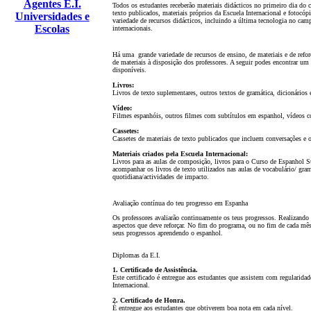
Agentes E.I.
Todos os estudantes receber
ã
o materiais didácticos no primeiro dia do 
texto publicados, materiais próprios da Escuela Internacional e fotocó
Universidades e
variedade de recursos didácticos, incluindo a última tecnologia no cam
Escolas
internacionais.
Há uma grande variedade de recursos de ensino, de materiais e de refor
de materiais à disposiç
ã
o dos professores. A seguir podes encontrar um 
disponíveis.
Livros:
Livros de texto suplementares, outros textos de gramática, dicionários e
Vídeo:
Filmes espanhóis, outros filmes com subtítulos em espanhol, vídeos co
Cassetes:
Cassetes de materiais de texto publicados que incluem conversaç
õ
es e 
Materiais criados pela Escuela Internacional:
Livros para as aulas de composiç
ã
o, livros para o Curso de Espanhol Sup
acompanhar os
liv
ros de texto utilizados nas aulas de vocabulário/ gr
quotidiana/actividades de impacto.
Avaliaç
ã
o contínua do teu progresso em Espanha
Os professores avaliar
ã
o continuamente os teus progressos. Realizando 
aspectos que deve reforçar. No fim do programa, ou no fim de cada mê
seus progressos aprendendo o espanhol.
Diplomas da E.I.
1. Certificado de Assistência.
Este certificado é entregue aos estudantes que assistem com regularidad
Internacional.
2. Certificado de Honra.
É entregue aos estudantes que obtiverem boa nota em cada nível.