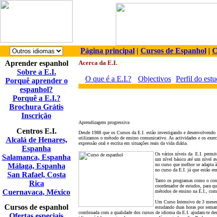
Página principal
|
Cursos de Espanhol
|
C
Aprender espanhol
Acerca da E.I.
Sobre a E.I.
O que é a E.I.?
Objectivos
Perfil do est
Porquê aprender o
espanhol?
Porquê a E.I.?
Brochura Grátis
Inscrição
Aprendizagem progressiva
Centros E.I.
Desde 1988 que os Cursos da E.I. est
ã
o investigando e desenvolvendo
utilizamos o método de ensino comunicativo. As actividades e os exercí
Alcalá de Henares,
express
ã
o oral e escrita em situaç
õ
es reais da vida diária.
Espanha
Os vários níveis da E.I. permi
Salamanca, Espanha
um nível básico até um nível a
Málaga, Espanha
no curso que melhor se adapta à
no curso da E.I. já que est
ã
o em
San Rafael, Costa
Tanto os programas como o cont
Rica
coordenador de estudos, para qu
Cuernavaca, México
métodos de ensino na E.I., com 
Um Curso Intensivo de 3 meses n
Cursos de espanhol
estudando duas horas por semana
combinada com a qualidade dos cursos de idioma da E.I. ajudam-te des
Ofertas especiais