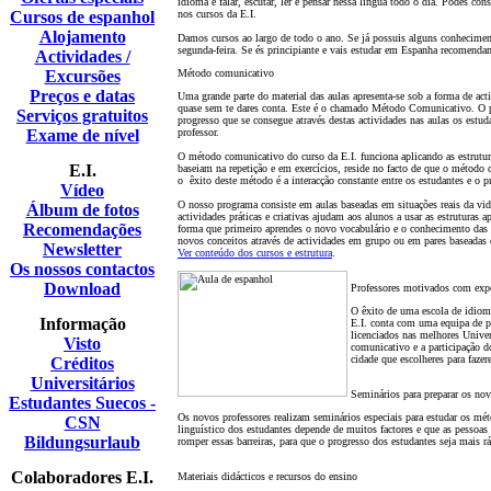
idioma é falar, escutar, ler e pensar nessa língua todo o dia. Podes co
Cursos de espanhol
nos cursos da E.I.
Alojamento
Damos cursos ao largo de todo o ano. Se já possuis alguns conhecime
segunda-feira. Se és principiante e vais estudar em Espanha recomenda
Actividades /
Excursões
Método comunicativo
Preços e datas
Uma grande parte do material das aulas apresenta-se sob a forma de acti
quase sem te dares conta. Este é o chamado Método Comunicativo. O pr
Serviços gratuitos
progresso que se consegue através destas actividades nas aulas os estu
Exame de nível
professor.
O método comunicativo do curso da E.I. funciona aplicando as estrutur
E.I.
baseiam na repetiç
ã
o e em exercícios, reside no facto de que o método 
o êxito deste método é a interacç
ã
o constante entre os estudantes e o p
Vídeo
O nosso programa consiste em aulas baseadas em situaç
õ
es reais da vi
Álbum de fotos
actividades práticas e criativas ajudam aos alunos a usar as estruturas a
Recomendações
forma que primeiro aprendes o novo vocabulário e o conhecimento das es
novos conceitos através de actividades em grupo ou em pares baseadas 
Newsletter
Ver conteúdo dos cursos e estrutura
.
Os nossos contactos
Download
Professores motivados com exp
O êxito de uma escola de idiom
Informação
E.I. conta com uma equipa de p
licenciados nas melhores Univer
Visto
comunicativo e a participaç
ã
o d
cidade que escolheres para fazer
Créditos
Universitários
Seminários para preparar os no
Estudantes Suecos -
Os novos professores realizam seminários especiais para estudar os mé
CSN
linguístico dos estudantes depende de muitos factores e que as pessoas
Bildungsurlaub
romper essas barreiras, para que o progresso dos estudantes seja mais rá
Colaboradores E.I.
Materiais didácticos e recursos do ensino