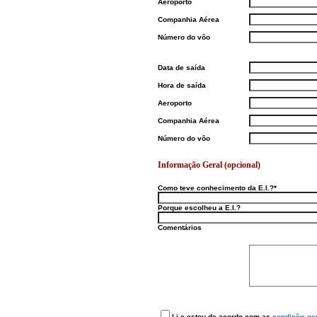
Aeroporto
Companhia Aérea
Número do vôo
Data de saída
Hora de saída
Aeroporto
Companhia Aérea
Número do vôo
Informaç
ã
o Geral (opcional)
Como teve conhecimento da E.I.?*
Porque escolheu a E.I.?
Comentários
Li e estou de acordo com as
condiç
ões
ger