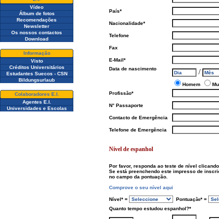
Vídeo
País*
Álbum de fotos
Recomendações
Nacionalidade*
Newsletter
Os nossos contactos
Telefone
Download
Fax
Informação
E-Mail*
Visto
Créditos Universitários
Data de nascimento
/
Estudantes Suecos - CSN
Bildungsurlaub
Homem
Mu
Profiss
ã
o*
Colaboradores E.I.
Agentes E.I.
N° Passaporte
Universidades e Escolas
Contacto de Emergência
Telefone de Emergência
Nível de espanhol
Por favor, responda ao teste de nível clicando
Se está preenchendo este impresso de inscri
no campo da pontuação.
Comprove o seu nível aqui
Nível* =
Pontuaç
ão
* =
Quanto tempo estudou espanhol?*