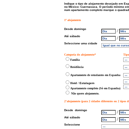
Indique o tipo de alojamento desejado em Es
no México: Cuernavaca. O período mínimo em
num apartamento completo marque o quadrado 
1º alojamento
Desde domingo
/
Até sábado
/
Seleccione uma cidade
Categoria do alojamento*
Tipo
Família
Residência
Apartamento de estudantes em Espanha
Hotel /
Estalagem
Apartamento completo (Só em Espanha)
N
ã
o quero alojamento.
2°alojamento (para 2 cidades diferentes ou 2 tipos d
Desde domingo
/
Até sábado
/
Seleccione