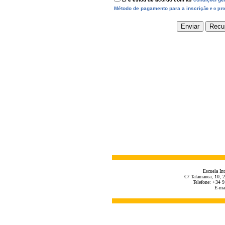
Método de pagamento para a inscriç
ão
e o pr
Escuela Int
C/ Talamanca, 10, 2
Telefone: +34 
E-ma