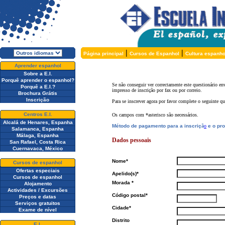
|
|
Página principal
Cursos de Espanhol
Cultura espanho
Aprender espanhol
Sobre a E.I.
Porquê aprender o espanhol?
Se n
ã
o conseguir ver correctamente este questionário 
Porquê a E.I.?
impresso de inscriç
ão
por fax ou por correio.
Brochura Grátis
Inscrição
Para se inscrever agora por favor complete o seguinte qu
Centros E.I.
Os campos com *asterisco s
ão
necessários.
Alcalá de Henares, Espanha
Método de pagamento para a inscriç
ã
o
e o pr
Salamanca, Espanha
Málaga, Espanha
Dados pessoais
San Rafael, Costa Rica
Cuernavaca, México
Nome*
Cursos de espanhol
Ofertas especiais
Apelido(s)*
Cursos de espanhol
Morada *
Alojamento
Actividades / Excursões
Código postal*
Preços e datas
Serviços gratuitos
Cidade*
Exame de nível
Distrito
E.I.