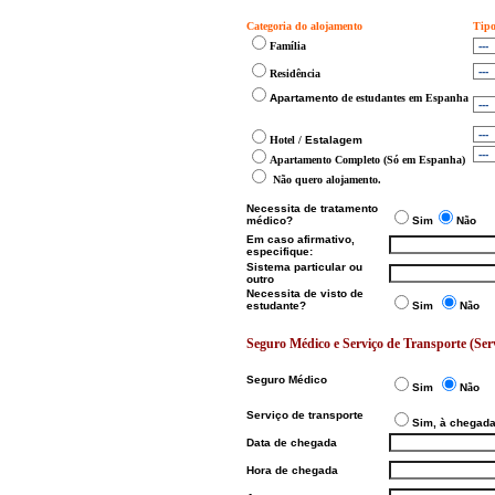
Categoria do alojamento
Tipo
Família
Residência
Apartamento
de estudantes em Espanha
Hotel /
Estalagem
Apartamento Completo (Só em Espanha)
N
ã
o quero alojamento.
Necessita de tratamento
médico?
Sim
N
ã
o
Em caso afirmativo,
especifique:
Sistema particular ou
outro
Necessita de visto de
estudante?
Sim
N
ã
o
Seguro Médico e Serviço de Transporte (Serv
Seguro Médico
Sim
N
ã
o
Serviço de transporte
Sim, à chegad
Data de chegada
Hora de chegada