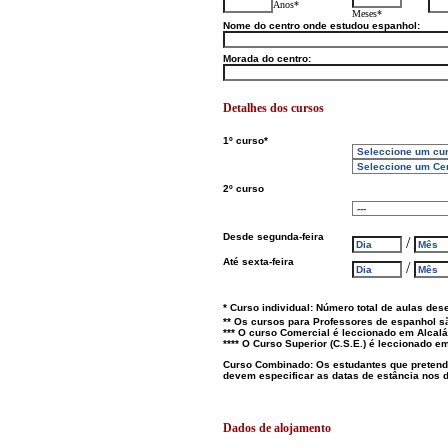
Anos*
Meses*
Nome do centro onde estudou espanhol:
Morada do centro:
Detalhes dos cursos
1º curso*
2º curso
Desde segunda-feira
/
Até sexta-feira
/
* Curso individual: Número total de aulas des
** Os cursos para Professores de espanhol s
*** O curso Comercial é leccionado em Alcal
**** O Curso Superior (C.S.E.) é leccionado 
Curso Combinado: Os estudantes que pretend
devem especificar as datas de estância nos 
Dados de alojamento