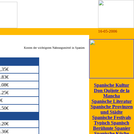
16-05-2006
Kosten der wichtigsten Nahrungsmittel in Spanien
,35€
.83€
.08€
Spanische Kultur
Don Quijote de la
.25€
Mancha
1€
Spanische Literatur
Spanische Provinzen
.50€
und Städte
Spanische Festivals
Typisch Spanisch
.20€
Berühmte Spanier
.36€
Spanische Küche