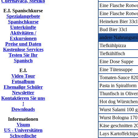
Cuernavaca, Mexiko
Eine Flasche Rotwe
E.I. Spanischkurse
Eine Flasche Rotwe
Spezialangebote
Heineken Bier 33cl
Spanischkurse
Unterkünfte
Bud Bier 33cl
Aktivitäten /
andere Nahrungsmit
Exkursionen
Preise und Daten
Tiefkühlpizza
Kostenlose Services
Tiefkühlfisch
Testen Sie Ihr
Spanisch
Eine Dose Suppe
Eine Tütensuppe
E.I.
Video Tour
Tomaten-Sauce 820
Fotoalbum
Pasta in Spiralform
Ehemalige Schüler
Newsletter
Thunfisch in Oliven
Kontaktieren Sie uns
Hot dog Würstchen
!
Downloads
Wurst Salami 100 g
Wurst Bologna 170
Informationen
Visum
Käse geschnitten 2
US - Universitäten
Lays Kartoffelchips
Schwedische