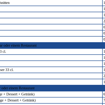
hnitten
1
1
1
2
0
0
0
ar oder einem Restaurant
3 cl.
1
1
1
er 33 cl.
1
2
r oder einem Restaurant
e + Dessert + Getränk)
6
e + Dessert + Getränk)
7