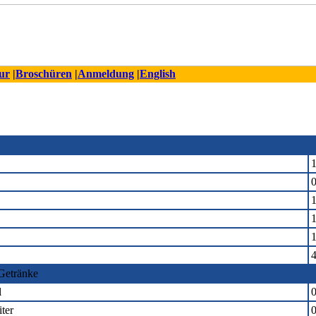
ur
|
Broschüren
|
Anmeldung
|
English
1
0
1
1
4
Getränke
l
0
ter
0