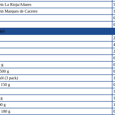
in La Rioja/Añares
5
in Marques de Caceres
1
0
0
tel
2
4
2
0
 g
0
 500 g
0
öl (3 pack)
1
 150 g
0
1
 g
1
00 g
1
 180 g
0