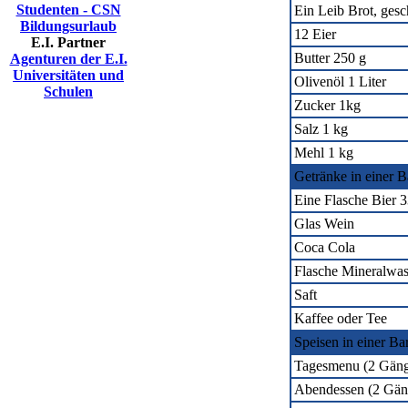
Studenten - CSN
Ein Leib Brot, gesc
Bildungsurlaub
12 Eier
E.I. Partner
Butter 250 g
Agenturen der E.I.
Universitäten und
Olivenöl 1 Liter
Schulen
Zucker 1kg
Salz 1 kg
Mehl 1 kg
Getränke in einer B
Eine Flasche Bier 3
Glas Wein
Coca Cola
Flasche Mineralwass
Saft
Kaffee oder Tee
Speisen in einer Ba
Tagesmenu (2 Gäng
Abendessen (2 Gäng