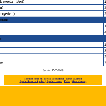
 Baguette - Brot)
2
n)
ergericht)
2
urant
1
4
e
3
um
(updated 15-03-2003)
Spanisch lernen mit Escuela Internacional - Home
|
Kontakt
Spanischkurse in Spanien
|
Spanisch lernen
|
Kultur
|
Geheimhaltung