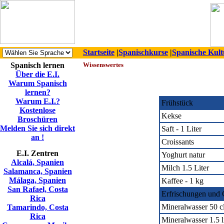
Startseite
|
Spanischkurse
|
Spanische Kult
Spanisch lernen
Wissenswertes
Über die E.I.
Warum Spanisch
lernen?
Warum E.I.?
Frühstück
Kostenlose
Kekse
Broschüren
Melden Sie sich direkt
Saft - 1 Liter
an !
Croissants
E.I. Zentren
Yoghurt natur
Alcalá, Spanien
Milch 1.5 Liter
Salamanca, Spanien
Málaga, Spanien
Kaffee - 1 kg
San Rafael, Costa
Erfrischungen und 
Rica
Mineralwasser 50 c
Tamarindo, Costa
Rica
Mineralwasser 1.5 li