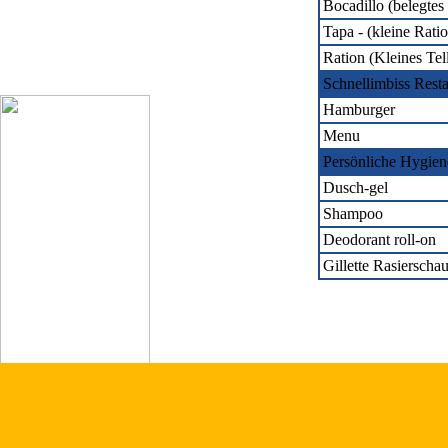
Bocadillo (belegtes
Tapa - (kleine Ratio
Ration (Kleines Tell
Schnellimbiss Resta
Hamburger
Menu
Persönliche Hygien
Dusch-gel
Shampoo
Deodorant roll-on
Gillette Rasierscha