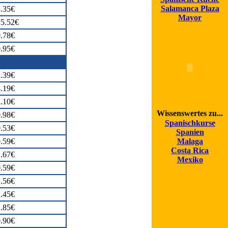
Salamanca Plaza
.35€
Mayor
5.52€
.78€
.95€
.39€
.19€
.10€
Wissenswertes zu...
.98€
Spanischkurse
.53€
Spanien
.59€
Malaga
Costa Rica
.67€
Mexiko
.59€
.56€
.45€
.85€
.90€