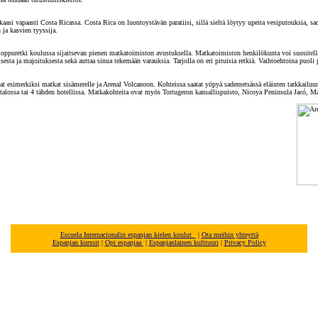
ikaasi vapaasti Costa Ricassa. Costa Rica on luontoystävän paratiisi, sillä sieltä löytyy upeita vesiputouksia, 
 ja kasvien tyyssija.
loppuretki koulussa sijaitsevan pienen matkatoimiston avustuksella. Matkatoimiston henkilökunta voi suositella 
sesta ja majoituksesta sekä auttaa sinua tekemään varauksia. Tarjolla on eri pituisia retkiä. Vaihtoehtoina puoli
vat esimerkiksi matkat sisämerelle ja Arenal Volcanoon. Kohteissa saatat yöpyä sademetsässä eläinten tarkkailuun
astalossa tai 4 tähden hotellissa. Matkakohteita ovat myös Tortugeron kansallispuisto, Nicoya Peninsula Jacó, M
Escuela Internacionalin espanjan kielen koulut
|
Ota meihin yhteyttä
Espanjan kurssit
|
Opi espanjaa
|
Espanjanlainen kulttuuri
|
Privacy Policy