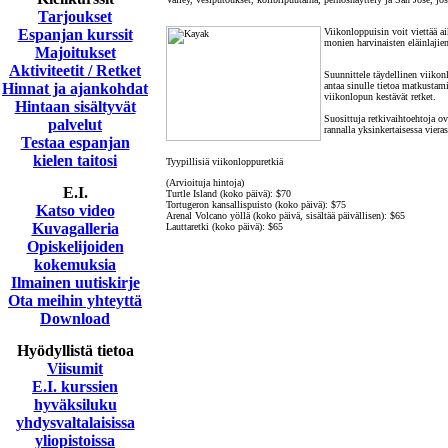
Tarjoukset
Espanjan kurssit
Viikonloppuisin voit viettää a
monien harvinaisten eläinlajien
Majoitukset
Aktiviteetit / Retket
Suunnittele täydellinen viikon
Hinnat ja ajankohdat
antaa sinulle tietoa matkustami
viikonlopun kestävät retket.
Hintaan sisältyvät
Suosittuja retkivaihtoehtoja o
palvelut
rannalla yksinkertaisessa vier
Testaa espanjan
kielen taitosi
Tyypillisiä viikonloppuretkiä
(Arvioituja hintoja)
E.I.
Turtle Island (koko päivä): $70
Tortugeron kansallispuisto (koko päivä): $75
Katso video
Arenal Volcano yöllä (koko päivä, sisältää päivällisen): $65
Kuvagalleria
Lauttaretki (koko päivä): $65
Opiskelijoiden
kokemuksia
Ilmainen uutiskirje
Ota meihin yhteyttä
Download
Hyödyllistä tietoa
Viisumit
E.I. kurssien
hyväksiluku
yhdysvaltalaisissa
yliopistoissa