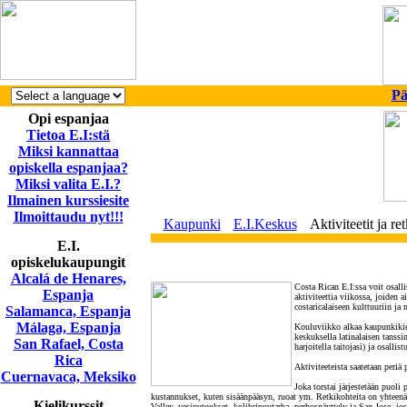
Pä
Opi espanjaa
Tietoa E.I:stä
Miksi kannattaa
opiskella espanjaa?
Miksi valita E.I.?
Ilmainen kurssiesite
Ilmoittaudu nyt!!!
Kaupunki
E.I.Keskus
Aktiviteetit ja ret
E.I.
opiskelukaupungit
Alcalá de Henares,
Costa Rican E.I:ssa voit osalli
Espanja
aktiviteettia viikossa, joiden a
costaricalaiseen kulttuuriin ja
Salamanca, Espanja
Málaga, Espanja
Kouluviikko alkaa kaupunkikierr
keskuksella latinalaisen tanssi
San Rafael, Costa
harjoitella taitojasi) ja osalli
Rica
Aktiviteeteista saatetaan periä
Cuernavaca, Meksiko
Joka torstai järjestetään puoli
kustannukset, kuten sisäänpääsyn, ruoat ym. Retkikohteita on yhteenä 
Kielikurssit
Valley, vesiputoukset, kolibripuutarha, perhosnäyttely ja San Jose, jo