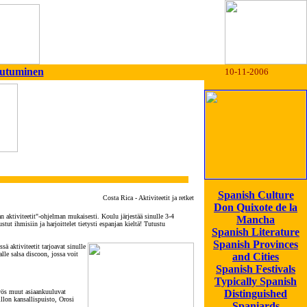
autuminen
10-11-2006
Spanish Culture
Costa Rica - Aktiviteetit ja retket
Don Quixote de la
an aktiviteetit"-ohjelman mukaisesti. Koulu järjestää sinulle 3-4
Mancha
stut ihmisiin ja harjoittelet tietysti espanjan kieltä! Tutustu
Spanish Literature
Spanish Provinces
ä aktiviteetit tarjoavat sinulle
lle salsa discoon, jossa voit
and Cities
Spanish Festivals
Typically Spanish
 myös muut asiaankuuluvat
Distinguished
llon kansallispuisto, Orosi
Spaniards