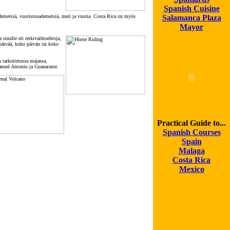
Spanish Cuisine
sademetsiä, vuoristosademetsiä, meri ja vuoria. Costa Rica on myös
Salamanca Plaza
Mayor
sinulle eri retkivaihtoehtoja,
 päivää, koko päivän tai koko
 tarkoitetussa majassa,
anuel Antonio ja Guanacaste.
Practical Guide to...
Spanish Courses
Spain
Malaga
Costa Rica
Mexico