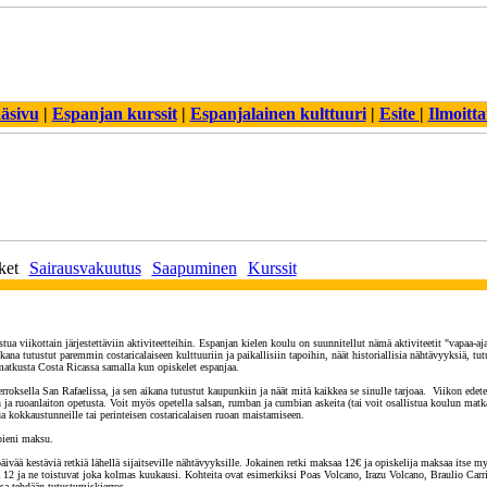
äsivu
|
Espanjan kurssit
|
Espanjalainen kulttuuri
|
Esite
|
Ilmoitt
ket
Sairausvakuutus
Saapuminen
Kurssit
stua viikottain järjestettäviin aktiviteetteihin. Espanjan kielen koulu on suunnitellut nämä aktiviteetit "vapaa-aj
ikana tutustut paremmin costaricalaiseen kulttuuriin ja paikallisiin tapoihin, näät historiallisia nähtävyyksiä, tutu
 matkusta Costa Ricassa samalla kun opiskelet espanjaa.
oksella San Rafaelissa, ja sen aikana tutustut kaupunkiin ja näät mitä kaikkea se sinulle tarjoaa. Viikon edetess
n ja ruoanlaiton opetusta. Voit myös opetella salsan, rumban ja cumbian askeita (tai voit osallistua koulun matka
stua kokkaustunneille tai perinteisen costaricalaisen ruoan maistamiseen.
 pieni maksu.
 päivää kestäviä retkiä lähellä sijaitseville nähtävyyksille. Jokainen retki maksaa 12€ ja opiskelija maksaa itse
12 ja ne toistuvat joka kolmas kuukausi. Kohteita ovat esimerkiksi Poas Volcano, Irazu Volcano, Braulio Carri
ssa tehdään tutustumiskierros.