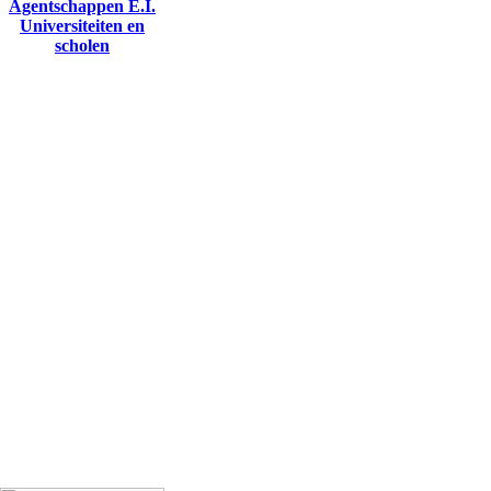
Agentschappen E.I.
Universiteiten en
scholen