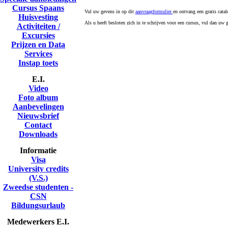
Cursus Spaans
Vul uw gevens in op dit
aanvraagformulier
en ontvang een gratis catal
Huisvesting
Als u heeft besloten zich in te schrijven voor een cursus, vul dan uw
Activiteiten /
Excursies
Prijzen en Data
Services
Instap toets
E.I.
Video
Foto album
Aanbevelingen
Nieuwsbrief
Contact
Downloads
Informatie
Visa
University credits
(V.S.)
Zweedse studenten -
CSN
Bildungsurlaub
Medewerkers E.I.