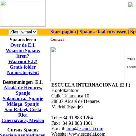
Start pagina
|
Spaanse taal cursussen
|
Sp
Spaans leren
Contact
Over de E.I.
Waarom Spaans
leren?
Wilt u 
Waarom E.I.?
Gratis folder
Escuela
Nu inschrijven!
Bestemmingen E.I.
ESCUELA INTERNACIONAL (E.I.)
Alcalá de Henares,
Hoofdkantoor
Spanje
Calle Talamanca 10
Salamanca, Spanje
28807 Alcalá de Henares
Málaga, Spanje
Madrid (Spanje)
San Rafael, Costa
Rica
Tel.:+34 91 883 1264
Cuernavaca, Mexico
Fax:+34 91 883 1301
E-mail:
info@escuelai.com
Cursus Spaans
Website: www.escuelai.com
Speciale aanbiedingen