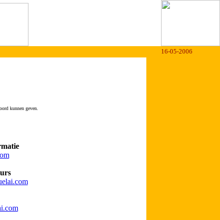
16-05-2006
woord kunnen geven.
rmatie
com
urs
elai.com
i.com