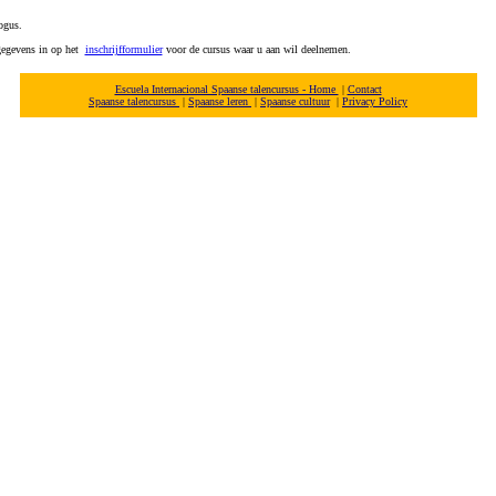
ogus.
 gegevens in op het
inschrijfformulier
voor de cursus waar u aan wil deelnemen.
Escuela Internacional Spaanse talencursus - Home
|
Contact
Spaanse talencursus
|
Spaanse leren
|
Spaanse cultuur
|
Privacy Policy