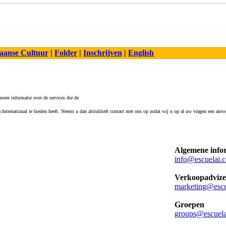
aanse Cultuur
|
Folder
|
Inschrijven
|
English
meer informatie over de services die de
 International te bieden heeft. Neemt u dan alstublieft contact met ons op zodat wij u op al uw vragen een ant
Algemene info
info@escuelai.
Verkoopadvize
marketing@escu
Groepen
groups@escuela