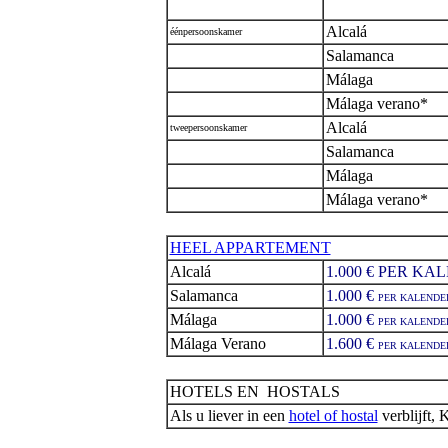
Alcalá
éénpersoonskamer
Salamanca
Málaga
Málaga verano*
Alcalá
tweepersoonskamer
Salamanca
Málaga
Málaga verano*
HEEL APPARTEMENT
Alcalá
1.000 € PER K
Salamanca
1.000 €
PER KALENDE
Málaga
1.000 €
PER KALENDE
Málaga Verano
1.600 €
PER KALENDE
HOTELS EN HOSTALS
Als u liever in een
hotel of hostal
verblijft, 