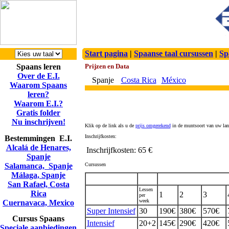
Start pagina
|
Spaanse taal cursussen
|
Sp
Spaans leren
Prijzen en Data
Over de E.I.
Spanje
Costa Rica
México
Waarom Spaans
leren?
Waarom E.I.?
Gratis folder
Nu inschrijven!
Klik op de link als u de
prijs omgerekend
in de muntsoort van uw land
Inschrijfkosten:
Bestemmingen E.I.
Alcalá de Henares,
Inschrijfkosten:
65 €
Spanje
Salamanca, Spanje
Cursussen
Málaga, Spanje
San Rafael, Costa
Lessen
Rica
1
2
3
per
week
Cuernavaca, Mexico
Super Intensief
30
190€
380€
570€
Cursus Spaans
Intensief
20+2
145€
290€
420€
Speciale aanbiedingen