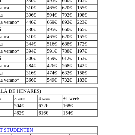
á
330€
495€
660€
165€
anca
310€
465€
620€
155€
ga
396€
594€
792€
198€
a verano*
446€
669€
892€
223€
á
330€
495€
660€
165€
anca
310€
465€
620€
155€
ga
344€
516€
688€
172€
a verano*
394€
591€
788€
197€
á
306€
459€
612€
153€
anca
284€
426€
568€
142€
ga
316€
474€
632€
158€
a verano*
366€
549€
732€
183€
ALÁ DE HENARES)
3
4
+1 week
n
weken
weken
504€
672€
168€
462€
616€
154€
T STUDENTEN