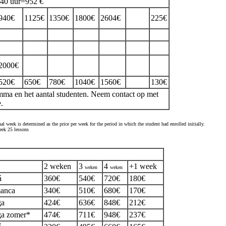
 40 uur=952 €
940€
1125€
1350€
1800€
2604€
225€
2000€
520€
650€
780€
1040€
1560€
130€
mma en het aantal studenten. Neem contact op met
.
nal week is determined as the price per week for the period in which the student had enrolled initially.
eek 25 lessons
2 weken
3
4
+1 week
weken
weken
á
360€
540€
720€
180€
anca
340€
510€
680€
170€
ga
424€
636€
848€
212€
a zomer*
474€
711€
948€
237€