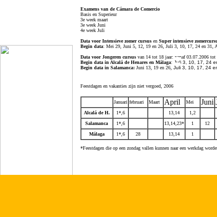
Examens van de Cámara de Comercio
Basis en Superieur
3e week maart
3e week Juni
4e week Juli
Data voor Intensieve zomer cursus
en
Super intensieve zomercurs
Begin data
:
Mei 29, Juni 5, 12, 19 en 26, Juli 3, 10, 17, 24 en 31,
Data voor Jongeren cursus
van 14 tot 18 jaar: vanaf 03.07.2006 to
Begin data in Alcalá de Henares en Málaga
:
Juli
3, 10, 17, 24 e
Begin data in Salamanca:
Juni 13, 19 en 26,
Juli
3, 10, 17, 24 e
Feestdagen en vakanties zijn niet vergoed, 2006
April
Juni
Januari
feb
ruari
Maart
Mei
Alcalá de H.
1*,6
13,14
1
,2
Salamanca
1*,6
13,14,23*
1
12
Málaga
1*,6
28
13,14
1
*Feestdagen die op een zondag vallen kunnen naar een werkdag worden