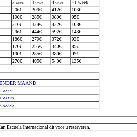
2
3
4
+1 week
weken
weken
weken
206€
309€
412€
103€
190€
285€
380€
95€
216€
324€
432€
108€
296€
444€
592€
148€
186€
279€
372€
93€
170€
255€
340€
85€
190€
285€
380€
95€
270€
405€
540€
135€
ALENDER MAAND
R MAAN
R MAAND
R MAAND
Kan Escuela Internacional dit voor u reserveren.