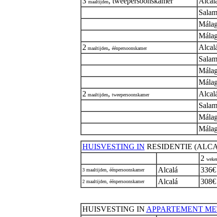
3
, tweepersoonskamer
Alcal
maaltijden
Salam
Mála
Málag
2
,
Alcal
maaltijden
éénpersoonskamer
Salam
Mála
Málag
2
,
Alcal
maaltijden
tweepersoonskamer
Salam
Mála
Málag
HUISVESTING IN
RESIDENTIE (ALC
2
weke
Alcalá
336€
3 maaltijden, éénpersoonskamer
Alcalá
308€
2 maaltijden, éénpersoonskamer
HUISVESTING IN
APPARTEMENT ME