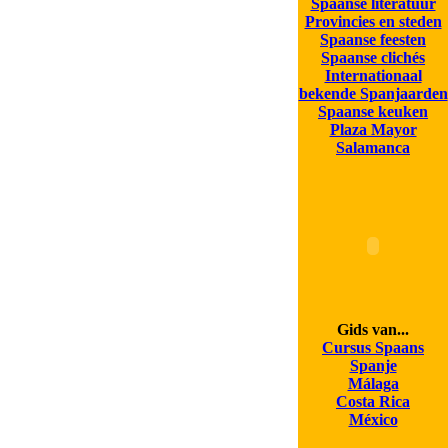
Spaanse literatuur
Provincies en steden
Spaanse feesten
Spaanse clichés
Internationaal
bekende Spanjaarden
Spaanse keuken
Plaza Mayor
Salamanca
Gids van...
Cursus Spaans
Spanje
Málaga
Costa Rica
México