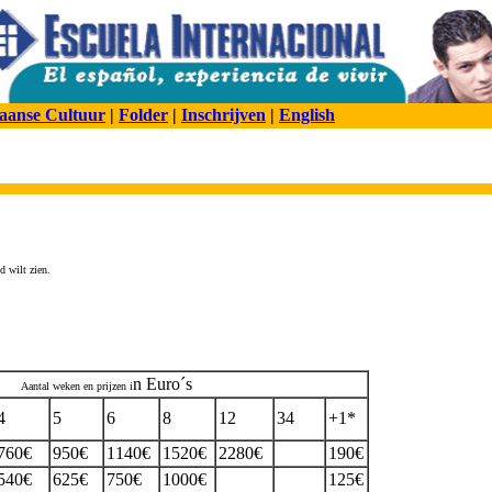
aanse Cultuur
|
Folder
|
Inschrijven
|
English
 wilt zien.
n Euro´s
Aantal weken en prijzen i
4
5
6
8
12
34
+1*
760€
950€
1140€
1520€
2280€
190€
540€
625€
750€
1000€
125€