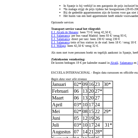
In Spanje is bij verblijf in een gastgezin de prijs inclusief 
*In malaga stijgt de prijs tijdens het hoogseizoen (
28-05-20
Bij de gedeelde appartementen zijn de kosten voor gas niet
Het huren van een heel appertement heeft enkele voorwaarden
Optionele services
Transport service vanaf het vliegveld:
E.I. Alcalá de Henares
: heen 73 €/ terug 42,50 €;
E.I. Salamanca
: per bus vanaf Madrid: heen 93 €/ terug 93 €;
E.I. Salamanca
: direct per taxi: heen 230 €/ terug 230 €
E.I. Salamanca
trein of bus station in de stad: heen 18 € / terug 18 €
E.I. Málaga
: heen 42,50 €/ terug 32 €.
Als men met twee personen boekt en tegelijk aankomt in Spanje, heeft
Ziektekosten verzekering:
De kosten bedragen 19 € per kalender maand in
Alcalá
,
Salamanca
en
ESCUELA INTERNACIONAL - Begin data cursussen en officiële ex
Begin data voor alle niveaus
Januari
02*
09
16
23
30*
Februari
06
13
20
27*
Maart
06
13
20
27
April
03*
10
17
24
Mei
02*
08
15
22
29*
Juni
05
12
19
26
Juli
03*
10
17
24
31*
Augustus
07
14
21
28*