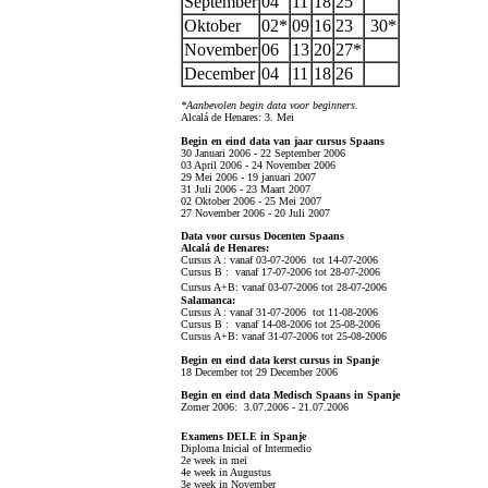
September
04
11
18
25
Oktober
02*
09
16
23
30*
November
06
13
20
27*
December
04
11
18
26
*Aanbevolen begin data voor beginners.
Alcalá de Henares: 3. Mei
Begin en eind data van jaar cursus Spaans
30 Januari 2006 - 22 September 2006
03 April 2006 - 24 November 2006
29 Mei 2006 - 19 januari 2007
31 Juli 2006 - 23 Maart 2007
02 Oktober 2006 - 25 Mei 2007
27 November 2006 - 20 Juli 2007
Data voor cursus Docenten Spaans
Alcalá de Henares:
Cursus A : vanaf 03-07-2006 tot 14-07-2006
Cursus B : vanaf 17-07-2006 tot 28-07-2006
Cursus A+B: vanaf 03-07-2006 tot 28-07-2006
Salamanca:
Cursus A : vanaf 31-07-2006 tot 11-08-2006
Cursus B : vanaf 14-08-2006 tot 25-08-2006
Cursus A+B: vanaf 31-07-2006 tot 25-08-2006
Begin en eind data kerst cursus in Spanje
18 December tot 29 December 2006
Begin en eind data Medisch Spaans in Spanje
Zomer 2006:
3.07.2006 - 21.07.2006
Examens DELE in Spanje
Diploma Inicial of Intermedio
2e week in mei
4e week in Augustus
3e week in November