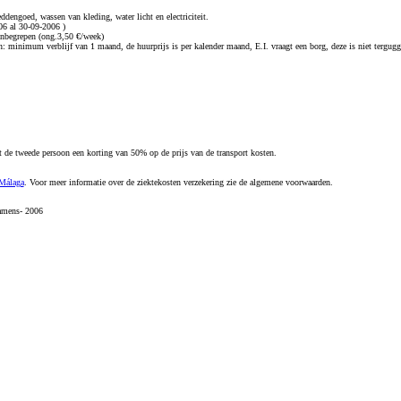
beddengoed, wassen van kleding, water licht en electriciteit.
06 al 30-09-2006
)
 inbegrepen (ong.3,50 €/week)
: minimum verblijf van 1 maand, de huurprijs is per kalender maand, E.I. vraagt een borg, deze is niet tergugge
 de tweede persoon een korting van 50% op de prijs van de transport kosten.
Málaga
. Voor meer informatie over de ziektekosten verzekering zie de algemene voorwaarden.
amens- 2006