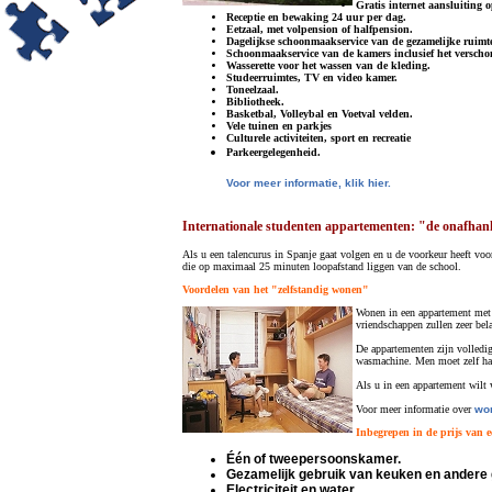
Gratis internet aansluiting 
Receptie en bewaking 24 uur per dag.
Eetzaal, met volpension of halfpension.
Dagelijkse schoonmaakservice van de gezamelijke ruimt
Schoonmaakservice van de kamers inclusief het verscho
Wasserette voor het wassen van de kleding.
Studeerruimtes, TV en video kamer.
Toneelzaal.
Bibliotheek.
Basketbal, Volleybal en Voetval velden.
Vele tuinen en parkjes
Culturele activiteiten, sport en recreatie
Parkeergelegenheid.
Voor meer informatie, klik hier.
Internationale studenten appartementen: "de onafhank
Als u een talencurus in Spanje gaat volgen en u de voorkeur heeft voo
die op maximaal 25 minuten loopafstand liggen van de school.
Voordelen van het "zelfstandig wonen"
Wonen in een appartement met a
vriendschappen zullen zeer bela
De appartementen zijn volledig
wasmachine. Men moet zelf ha
Als u in een appartement wilt
Voor meer informatie over
won
Inbegrepen in de prijs van 
Één of tweepersoonskamer.
Gezamelijk gebruik van keuken en andere 
Electriciteit en water.