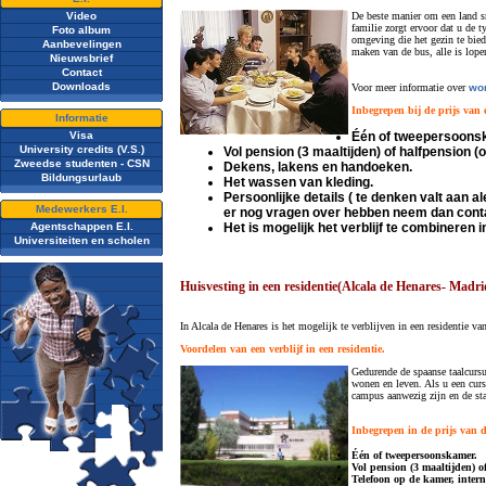
Video
De beste manier om een land sn
familie zorgt ervoor dat u de 
Foto album
omgeving die het gezin te bied
Aanbevelingen
maken van de bus, alle is lope
Nieuwsbrief
Contact
Downloads
Voor meer informatie over
won
Inbegrepen bij de prijs van 
Informatie
Visa
Één of tweepersoonsk
University credits (V.S.)
Vol pension (3 maaltijden) of halfpension (
Zweedse studenten - CSN
Dekens, lakens en handoeken.
Bildungsurlaub
Het wassen van kleding.
Persoonlijke details ( te denken valt aan a
Medewerkers E.I.
er nog vragen over hebben neem dan cont
Agentschappen E.I.
Het is mogelijk het verblijf te combineren 
Universiteiten en scholen
Huisvesting in een residentie(Alcala de Henares- Madri
In Alcala de Henares is het mogelijk te verblijven in een residentie va
Voordelen van een verblijf in een residentie.
Gedurende de spaanse taalcursu
wonen en leven. Als u een curs
campus aanwezig zijn en de sta
Inbegrepen in de prijs van d
Één of tweepersoonskamer.
Vol pension (3 maaltijden) o
Telefoon op de kamer, intern