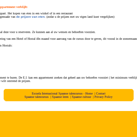
ppartement verblijft:
part. Het kopen van eten in een winkel of in een restaurant
t gemaakt van
de prijzen van eten.
(zodat u de prijzen met uw eigen land kunt vergelijken)
onal deze voor u reserveren. Ze kunnen aan al uw wensen en behoeften voorzien.
ering van een Hotel of Hostal één maand voor aanvang van de cursus door te geven, dit vooral in de zomermaan
en Hostals:
ment te huren. De E.I. kan een appartement zoeken dat geheel aan uw behoeftes voorziet ( het minimum verblijf
 wilt omtrend de prijzen.
Escuela Internacional Spaanse talencursus - Home
|
Contact
Spaanse talencursus
|
Spaanse leren
|
Spaanse cultuur
|
Privacy Policy