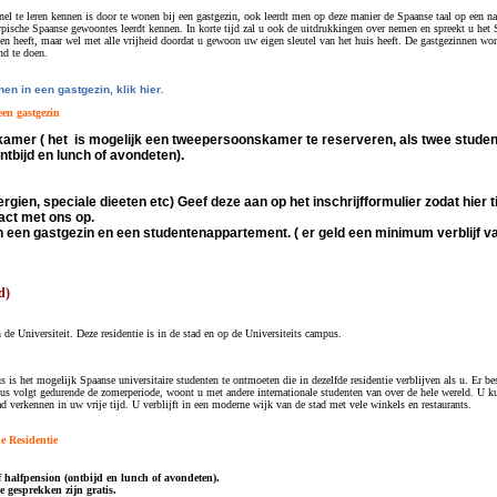
el te leren kennen is door te wonen bij een gastgezin, ook leerdt men op deze manier de Spaanse taal op een nat
typische Spaanse gewoontes leerdt kennen. In korte tijd zal u ook de uitdrukkingen over nemen en spreekt u het 
en heeft, maar wel met alle vrijheid doordat u gewoon uw eigen sleutel van het huis heeft. De gastgezinnen wone
nd te doen.
en in een gastgezin, klik hier
.
een gastgezin
amer ( het is mogelijk een tweepersoonskamer te reserveren, als twee stude
ontbijd en lunch of avondeten).
lergien, speciale dieeten etc) Geef deze aan op het inschrijfformulier zodat hie
act met ons op.
in een gastgezin en een studentenappartement. ( er geld een minimum verblijf van
d)
n de Universiteit. Deze residentie is in de stad en op de Universiteits campus.
s is het mogelijk Spaanse universitaire studenten te ontmoeten die in dezelfde residentie verblijven als u. Er 
us volgt gedurende de zomerperiode, woont u met andere internationale studenten van over de hele wereld. U kun
d verkennen in uw vrije tijd. U verblijft in een moderne wijk van de stad met vele winkels en restaurants.
e Residentie
f halfpension (ontbijd en lunch of avondeten).
e gesprekken zijn gratis.