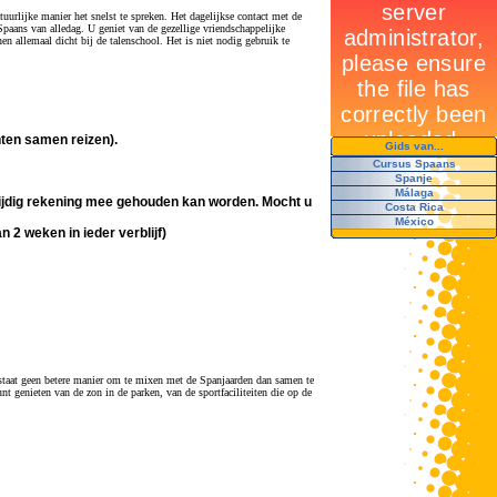
uurlijke manier het snelst te spreken. Het dagelijkse contact met de
Spaans van alledag. U geniet van de gezellige vriendschappelijke
n allemaal dicht bij de talenschool. Het is niet nodig gebruik te
nten samen reizen).
Gids van...
Cursus Spaans
Spanje
Málaga
r tijdig rekening mee gehouden kan worden. Mocht u
Costa Rica
México
 2 weken in ieder verblijf)
bestaat geen betere manier om te mixen met de Spanjaarden dan samen te
t genieten van de zon in de parken, van de sportfaciliteiten die op de