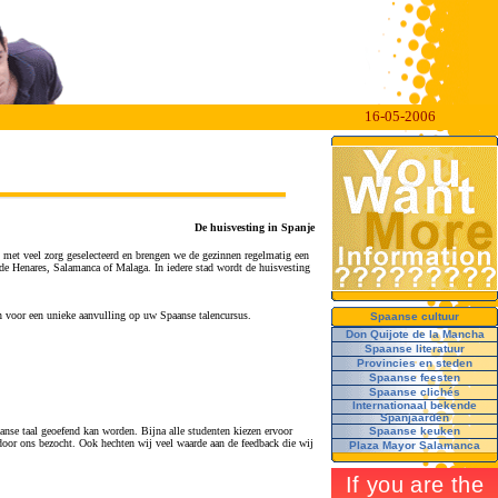
16-05-2006
De huisvesting in Spanje
n met veel zorg geselecteerd en brengen we de gezinnen regelmatig een
de Henares, Salamanca of Malaga. In iedere stad wordt de huisvesting
zorgen voor een unieke aanvulling op uw Spaanse talencursus.
Spaanse cultuur
Don Quijote de la Mancha
Spaanse literatuur
Provincies en steden
Spaanse feesten
Spaanse clichés
Internationaal bekende
Spanjaarden
aanse taal geoefend kan worden. Bijna alle studenten kiezen ervoor
Spaanse keuken
 door ons bezocht. Ook hechten wij veel waarde aan de feedback die wij
Plaza Mayor Salamanca