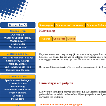
|
|
Start pagina
Spaanse taal cursussen
Spaanse Cultuu
Huisvesting
Spaans leren
Over de E.I.
Waarom Spaans leren?
Spanje
Costa Rica
Mexico
Waarom E.I.?
Gratis folder
Nu inschrijven!
Bestemmingen E.I.
De juiste woonplaats is erg belangrijk om meer ervaring op te doen me
bezoekje. E.I. Spanje kan één van de volgende reserveringen voor u m
Alcalá de Henares, Spanje
met zorg gekozen. Het is mogelijk voor één optie te kiezen maar ook 
Salamanca, Spanje
Málaga, Spanje
San Rafael, Costa Rica
Het wonen bij een gastgezin of in een studenten appartement zijn do
Cuernavaca, Mexico
Cursus Spaans
Speciale aanbiedingen
Huisvesting in een gastgezin
Cursus Spaans
Huisvesting
Activiteiten / Excursies
Kies voor het verblijf bij één van de door de E.I. geselecteerde gast
Prijzen en Data
gedurende hun periode in het buitenland bij een gastgezin te verblijv
Services
ontvangen van studenten.
Instap toets
Voordelen van het verblijf in een gastgezin.
E.I.