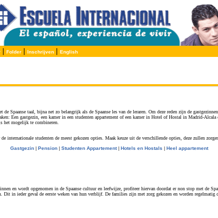
|
|
|
r
Folder
Inschrijven
English
t de Spaanse taal, bijna net zo belangrijk als de Spaanse les van de leraren. Om deze reden zijn de gastgezinne
aken: Een gastgezin, een kamer in een studenten appartement of een kamer in Hotel of Hostal in Madrid-Alcala 
is het mogelijk te combineren.
or de internationale studenten de meest gekozen opties. Maak keuze uit de verschillende opties, deze zullen 
Gastgezin
|
Pension
|
Studenten Appartement
|
Hotels en Hostals
|
Heel appartement
gezinnen en wordt opgenomen in de Spaanse cultuur en leefwijze, profiteer hiervan doordat er non stop met de Sp
en. Dit in ieder geval de eerste weken van hun verblijf. De families zijn met zorg gekozen en worden regelmatig