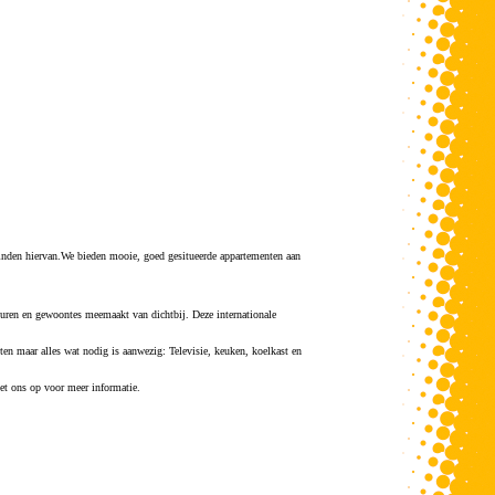
 vinden hiervan.We bieden mooie, goed gesitueerde appartementen aan
lturen en gewoontes meemaakt van dichtbij. Deze internationale
en maar alles wat nodig is aanwezig: Televisie, keuken, koelkast en
et ons op voor meer informatie.