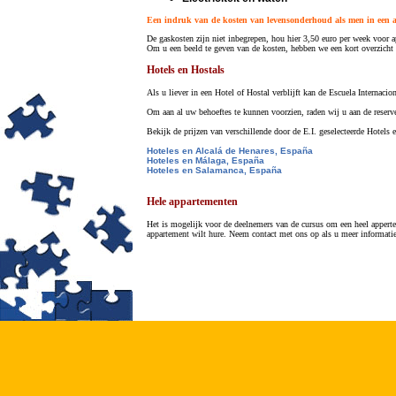
Een indruk van de kosten van levensonderhoud als men in een a
De gaskosten zijn niet inbegrepen, hou hier 3,50 euro per week voor ap
Om u een beeld te geven van de kosten, hebben we een kort overzich
Hotels en Hostals
Als u liever in een Hotel of Hostal verblijft kan de Escuela Internaci
Om aan al uw behoeftes te kunnen voorzien, raden wij u aan de reserv
Bekijk de prijzen van verschillende door de E.I. geselecteerde Hotels 
Hoteles en Alcalá de Henares, España
Hoteles en Málaga, España
Hoteles en Salamanca, España
Hele appartementen
Het is mogelijk voor de deelnemers van de cursus om een heel apperte
appartement wilt hure. Neem contact met ons op als u meer informatie