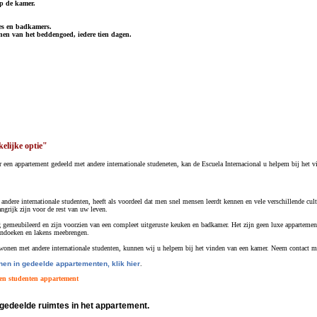
op de kamer.
es en badkamers.
nen van het beddengoed, iedere tien dagen.
elijke optie"
r een appartement gedeeld met andere internationale studeneten, kan de Escuela Internacional u helpem bij het
ndere internationale studenten, heeft als voordeel dat men snel mensen leerdt kennen en vele verschillende cu
ngrijk zijn voor de rest van uw leven.
 gemeubileerd en zijn voorzien van een compleet uitgeruste keuken en badkamer. Het zijn geen luxe appartement
ndoeken en lakens meebrengen.
 wonen met andere internationale studenten, kunnen wij u helpem bij het vinden van een kamer. Neem contact m
en in gedeelde appartementen, klik hier
.
een studenten appartement
gedeelde ruimtes in het appartement.