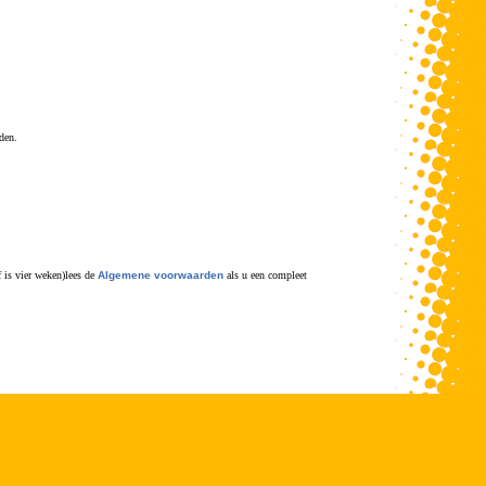
den.
 is vier weken)lees de
Algemene voorwaarden
als u een compleet