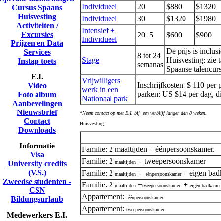
Individueel
20
$880
$1320
Cursus Spaans
Huisvesting
Individueel
30
$1320
$1980
Activiteiten /
Intensief +
Excursies
20+5
$600
$900
Individueel
Prijzen en Data
De prijs is inclus
Services
8 tot 24
Stage
Huisvesting: zie 
Instap toets
semanas
Spaanse talencur
E.I.
Vrijwilligers
Inschrijfkosten: $ 110 per 
Video
werk in een
parken: US $14 per dag, dir
Foto album
Nationaal park
Aanbevelingen
Nieuwsbrief
*Neem contact op met E.I. bij een verblijf langer dan 8 weken.
Contact
Huisvesting
Downloads
Informatie
Familie: 2 maaltijden + éénpersoonskamer.
Visa
Familie: 2
+ tweepersoonskamer
University credits
maaltijden
(V.S.)
Familie: 2
+
+ eigen bad
maaltijden
éénpersoonskamer
Zweedse studenten -
Familie: 2
+
+
maaltijden
tweepersoonskamer
eigen badkame
CSN
Appartement:
Bildungsurlaub
éénpersoonskamer.
Appartement:
tweepersoonskamer
Medewerkers E.I.