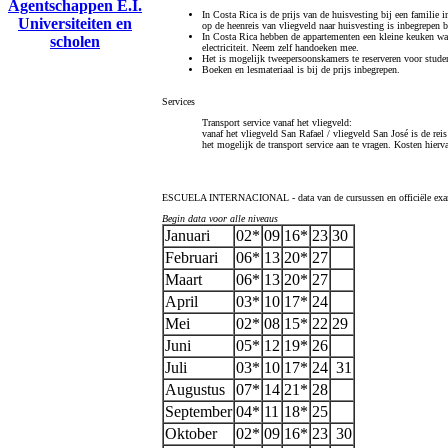
Agentschappen E.I.
In Costa Rica is de prijs van de huisvesting bij een familie
Universiteiten en
op de heenreis van vliegveld naar huisvesting is inbegrepen bi
In Costa Rica hebben de appartementen een kleine keuken wa
scholen
electriciteit. Neem zelf handoeken mee.
Het is mogelijk tweepersoonskamers te reserveren voor stude
Boeken en lesmateriaal is bij de prijs inbegrepen.
Services
Transport service vanaf het vliegveld:
vanaf het vliegveld San Rafael / vliegveld San José is de reis
het mogelijk de transport service aan te vragen. Kosten hie
ESCUELA INTERNACIONAL - data van de cursussen en officiële exa
Begin data voor alle niveaus
Januari
02*
09
16*
23
30
Februari
06*
13
20*
27
Maart
06*
13
20*
27
April
03*
10
17*
24
Mei
02*
08
15*
22
29
Juni
05*
12
19*
26
Juli
03*
10
17*
24
31
Augustus
07*
14
21*
28
September
04*
11
18*
25
Oktober
02*
09
16*
23
30