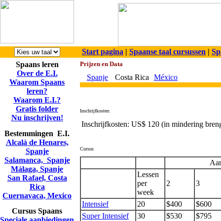
Start pagina
|
Spaanse taal cursussen
|
Sp
Spaans leren
Prijzen en Data
Over de E.I.
Spanje
Costa Rica
México
Waarom Spaans
leren?
Waarom E.I.?
Gratis folder
Inschrijfkosten:
Nu inschrijven!
Inschrijfkosten:
US$ 120
(in mindering breng
Bestemmingen E.I.
Alcalá de Henares,
Cursus
Spanje
Salamanca, Spanje
Aan
Málaga, Spanje
Lessen
San Rafael, Costa
per
2
3
Rica
week
Cuernavaca, Mexico
Intensief
20
$400
$600
Cursus Spaans
Super Intensief
30
$530
$795
Speciale aanbiedingen