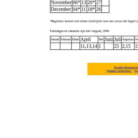
November
06*
13
20*
27
December
04*
11
18*
26
*Beginners kunnen zich alleen inschrijven voor een cursus die begint
Feestdagen en vakanties zijn niet vergoed, 2006
April
Juni
Juli
Januari
Februari
Maart
Mei
Augustus
Se
11,13,14
1
25
2,15
1
Escuela Internacio
Spaanse talencursus
|
Sp