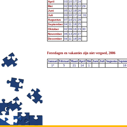
April
03
10
17
24
Mei
02
08
15
22
29
Juni
05
12
19
26
Juli
03
10
17
24
31
Augustus
07
14
21
28
September
04
11
18
25
Oktober
02
09
16
23
30
November
06
13
20
27
December
04
11
18
26
Feestdagen en vakanties zijn niet vergoed, 2006
Januari
Februari
Maart
April
Mei
Juni
Juli
Augustus
Septem
1*
5
21
14
1
16