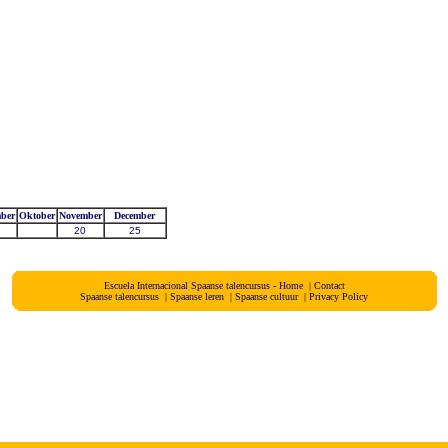
ber
Oktober
November
December
20
25
Escuela Internacional Spaanse talencursus - Home
|
Contact
Spaanse talencursus
|
Spaanse leren
|
Spaanse cultuur
|
Privacy Policy