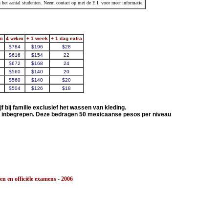
het aantal studenten. Neem contact op met de E.I. voor meer informatie.
en
4
weken
+ 1 week
+ 1 dag extra
$784
$196
$28
$616
$154
22
$672
$168
24
$560
$140
20
$560
$140
$20
$504
$126
$18
jf bij familie exclusief het wassen van kleding.
rijs inbegrepen. Deze bedragen 50 mexicaanse pesos per niveau
n officiële examens - 2006