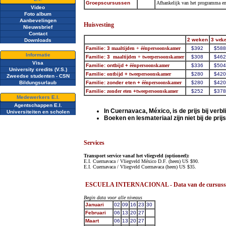
Groepscursussen
Afhankelijk van het programma en 
Video
Foto album
Aanbevelingen
Huisvesting
Nieuwsbrief
Contact
2 weken
3
wek
Downloads
Familie: 3
maaltijden + éénpersoonskamer
$392
$588
Informatie
Familie: 3
maaltijden + tweepersoonskamer
$308
$462
Visa
Familie: ontbijd +
éénpersoonskamer
$336
$504
University credits (V.S.)
Familie:
ontbijd
+
tweepersoonskamer
$280
$420
Zweedse studenten - CSN
Bildungsurlaub
Familie: zonder eten +
éénpersoonskamer
$280
$420
Familie:
zonder eten
+
tweepersoonskamer
$252
$378
Medewerkers E.I.
Agentschappen E.I.
In Cuernavaca, México, is de prijs bij verbli
Universiteiten en scholen
Boeken en lesmateriaal zijn niet bij de p
Services
Transport service vanaf het vliegveld (optioneel):
E.I. Cuernavaca / Vliegveld México D.F. (heen) US $90.
E.I. Cuernavaca / Vliegveld Cuernavaca (heen) US $35.
ESCUELA INTERNACIONAL - Data van de cursussen e
Begin data voor alle niveaus
Januari
02
09
16
23
30
Februari
06
13
20
27
Maart
06
13
20
27