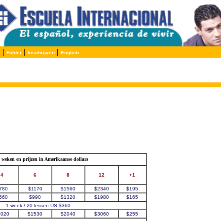
|
|
|
r
Folder
Inschrijven
English
 weken en prijzen in Amerikaanse dollars
4
6
8
12
+1
780
$1170
$1560
$2340
$195
660
$990
$1320
$1980
$165
1 week / 20 lessen US $360
1020
$1530
$2040
$3060
$255