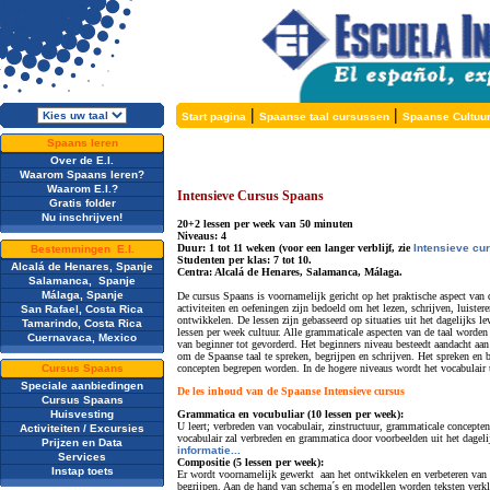
|
|
Start pagina
Spaanse taal cursussen
Spaanse Cultuu
Spaans leren
Over de E.I.
Waarom Spaans leren?
Waarom E.I.?
Intensieve Cursus Spaans
Gratis folder
Nu inschrijven!
20+2 lessen per week van 50 minuten
Niveaus: 4
Duur: 1 tot 11 weken (voor een langer verblijf, zie
Intensieve cu
Bestemmingen E.I.
Studenten per klas: 7 tot 10.
Alcalá de Henares, Spanje
Centra: Alcalá de Henares, Salamanca, Málaga.
Salamanca, Spanje
Málaga, Spanje
De cursus Spaans is voornamelijk gericht op het praktische aspect van d
activiteiten en oefeningen zijn bedoeld om het lezen, schrijven, luister
San Rafael, Costa Rica
ontwikkelen. De lessen zijn gebasseerd op situaties uit het dagelijks l
Tamarindo, Costa Rica
lessen per week cultuur. Alle grammaticale aspecten van de taal worden
Cuernavaca, Mexico
van beginner tot gevorderd. Het beginners niveau besteedt aandacht aan
om de Spaanse taal te spreken, begrijpen en schrijven. Het spreken en
Cursus Spaans
concepten begrepen worden. In de hogere niveaus wordt het vocabulair 
Speciale aanbiedingen
De les inhoud van de Spaanse Intensieve cursus
Cursus Spaans
Huisvesting
Grammatica en vocubuliar (10 lessen per week):
U leert; verbreden van vocabulair, zinstructuur, grammaticale concepten
Activiteiten / Excursies
vocabulair zal verbreden en grammatica door voorbeelden uit het dagelij
Prijzen en Data
informatie...
Services
Compositie (5 lessen per week):
Instap toets
Er wordt voornamelijk gewerkt aan het ontwikkelen en verbeteren van d
begrijpen. Aan de hand van schema´s en modellen worden teksten verkl