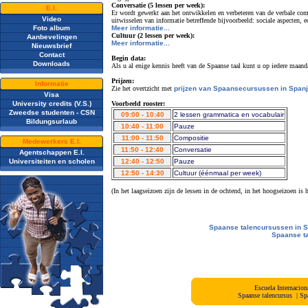
Conversatie (5 lessen per week):
E.I.
Er wordt gewerkt aan het ontwikkelen en verbeteren van de verbale co
Video
uitwisselen van informatie betreffende bijvoorbeeld: sociale aspecten, 
Foto album
Meer informatie...
Cultuur (2 lessen per week):
Aanbevelingen
Meer informatie...
Nieuwsbrief
Contact
Begin data:
Downloads
Als u al enige kennis heeft van de Spaanse taal kunt u op iedere maan
Prijzen:
Informatie
Zie het overtzicht met
prijzen van Spaansecursussen in Span
Visa
University credits (V.S.)
Voorbeeld rooster:
Zweedse studenten - CSN
09:00 - 10:40
2 lessen grammatica en vocabulair
Bildungsurlaub
10:40 - 11:00
Pauze
11:00 - 11:50
Compositie
Medewerkers E.I.
11:50 - 12:40
Conversatie
Agentschappen E.I.
Universiteiten en scholen
12:40 - 12:50
Pauze
12:50 - 14:30
Cultuur (éénmaal per week)
(In het laagseizoen zijn de lessen in de ochtend, in het hoogseizoen is
Spaanse talencursussen 
Spaanse ta
Escuela Internacio
Spaanse talencursus
|
Sp