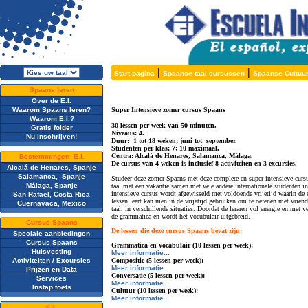
|
|
Start pagina
Spaanse taal cursussen
Spaanse Cultuu
Spaans leren
Over de E.I.
Waarom Spaans leren?
Super Intensieve zomer cursus Spaans
Waarom E.I.?
30 lessen per week van 50 minuten.
Gratis folder
Niveaus: 4.
Nu inschrijven!
Duur: 1 tot 18 weken; juni tot september.
Studenten per klas: 7; 10 maximaal.
Centra: Alcalá de Henares, Salamanca, Málaga.
Bestemmingen E.I.
De cursus van 4 weken is inclusief 8 activiteiten en 3 excursies.
Alcalá de Henares, Spanje
Salamanca, Spanje
Studeer deze zomer Spaans met deze complete en super intensieve curs
Málaga, Spanje
taal met een vakantie samen met vele andere internationale studenten in
intensieve cursus wordt afgewisseld met voldoende vrijetijd waarin de s
San Rafael, Costa Rica
lessen leert kan men in de vrijetijd gebruiken om te oefenen met vrien
Cuernavaca, Mexico
taal, in verschillende situaties. Doordat de leraren vol energie en me
de grammatica en wordt het vocubulair uitgebreid.
Cursus Spaans
De lessen die deze cursus Spaans bevat zijn:
Speciale aanbiedingen
Cursus Spaans
Grammatica en vocabulair (10 lessen per week):
Huisvesting
Meer informatie...
Activiteiten / Excursies
Compositie (5 lessen per week):
Meer informatie
...
Prijzen en Data
Conversatie (5 lessen per week):
Services
Meer informatie...
Instap toets
Cultuur (10 lessen per week):
Meer informatie..
E.I.