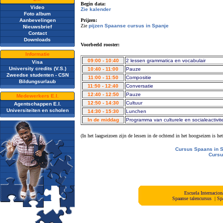
Begin data:
Video
Zie kalender
Foto album
Aanbevelingen
Prijzen:
Zie
pijzen Spaanse cursus in Spanje
Nieuwsbrief
Contact
Downloads
Voorbeeld rooster:
Informatie
09:00 - 10:40
2 lessen grammatica en vocabulair
Visa
University credits (V.S.)
10:40 - 11:00
Pauze
Zweedse studenten - CSN
11:00 - 11:50
Compositie
Bildungsurlaub
11:50 - 12:40
Conversatie
12:40 - 12:50
Pauze
Medewerkers E.I.
12:50 - 14:30
Cultuur
Agentschappen E.I.
Universiteiten en scholen
14:30 - 15:30
Lunchen
In de middag
Programma van culturele en socialeactivit
(
In het laagseizoen zijn de lessen in de ochtend in het hoogseizen is h
Cursus Spaans in 
Cursu
Escuela Internacio
Spaanse talencursus
|
Sp