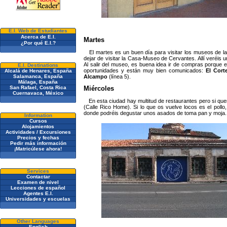
E.I. Web de Estudiantes
Acerca de E.I.
Martes
¿Por qué E.I.?
El martes es un buen día para visitar los museos de l
dejar de visitar la Casa-Museo de Cervantes. Allí veréis u
Al salir del museo, es buena idea ir de compras porque
E.I. Destinations
oportunidades y están muy bien comunicados:
El Cort
Alcalá de Henares, España
Alcampo
(línea 5).
Salamanca, España
Málaga, España
San Rafael, Costa Rica
Miércoles
Cuernavaca, México
En esta ciudad hay multitud de restaurantes pero si quer
(Calle Rico Home). Si lo que os vuelve locos es el pollo
donde podréis degustar unos asados de toma pan y moja.
Information
Cursos
Alojamientos
Actividades / Excursiones
Precios y fechas
Pedir más información
¡Matricúlese ahora!
Services
Contactar
Examen de nivel
Lecciones de español
Agentes E.I.
Universidades y escuelas
Other Languages
English