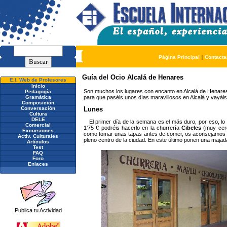
Página Principal
|
Contacta
Guía del Ocio Alcalá de Henares
E.I. Web de Profesores
Inicio
Son muchos los lugares con encanto en Alcalá de Henares
Pedagogía
para que paséis unos días maravillosos en Alcalá y vayáis
Gramática
Composición
Conversación
Lunes
Cultura
DELE
El primer día de la semana es el más duro, por eso, l
Comercial
1’75 € podréis hacerlo en la churrería
Cibeles
(muy cerc
Excursiones
como tomar unas tapas antes de comer, os aconsejamos 
Activ. Culturales
pleno centro de la ciudad. En este último ponen una maja
Artículos
Test
FAQ
Foro
Enlaces
Publica tu Actividad