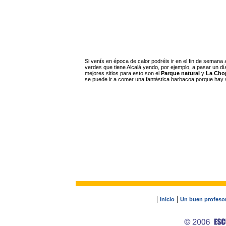
Si venís en época de calor podréis ir en el fin de semana
verdes que tiene Alcalá yendo, por ejemplo, a pasar un d
mejores sitios para esto son el
Parque natural
y
La Cho
se puede ir a comer una fantástica barbacoa porque hay si
|
|
Inicio
Un buen profesor.