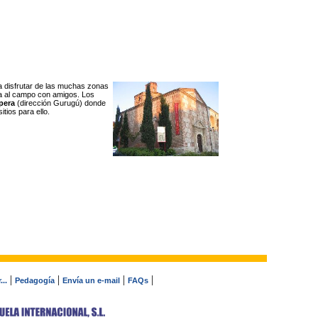
 a disfrutar de las muchas zonas
ía al campo con amigos. Los
pera
(dirección Gurugú) donde
tios para ello.
|
|
|
|
..
Pedagogía
Envía un e-mail
FAQs