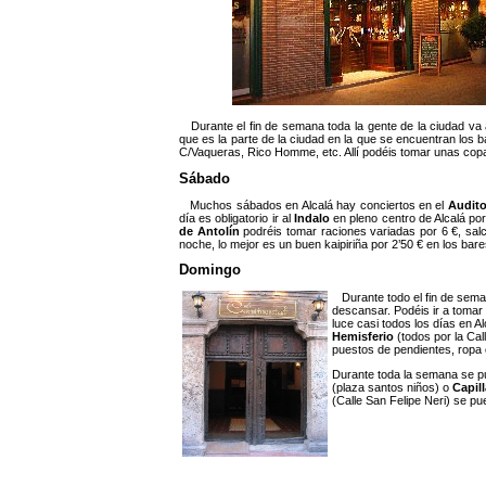
Durante el fin de semana toda la gente de la ciudad va 
que es la parte de la ciudad en la que se encuentran los b
C/Vaqueras, Rico Homme, etc. Allí podéis tomar unas copas,
Sábado
Muchos sábados en Alcalá hay conciertos en el
Audito
día es obligatorio ir al
Indalo
en pleno centro de Alcalá po
de Antolín
podréis tomar raciones variadas por 6 €, sal
noche, lo mejor es un buen kaipiriña por 2’50 € en los bare
Domingo
Durante todo el fin de sema
descansar. Podéis ir a tomar 
luce casi todos los días en Al
Hemisferio
(todos por la Cal
puestos de pendientes, ropa 
Durante toda la semana se p
(plaza santos niños) o
Capil
(Calle San Felipe Neri) se p