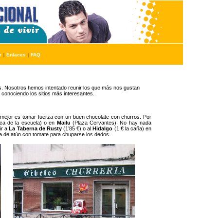
r
|
Enlaces
|
FAQ
. Nosotros hemos intentado reunir los que más nos gustan
 conociendo los sitios más interesantes.
o mejor es tomar fuerza con un buen chocolate con churros. Por
a de la escuela) o en
Mailu
(Plaza Cervantes). No hay nada
ir a
La Taberna de Rusty
(1’85 €) o al
Hidalgo
(1 € la caña) en
da de atún con tomate para chuparse los dedos.