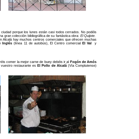
a ciudad porque los lunes están casi todos cerrados. No podéis
na gran colección bibliográfica de su fantástica obra:
El Quijote.
 en Alcalá hay muchos centros comerciales que ofrecen muchas
e Inglés
(línea 11 de autobús), El Centro comercial
El Val
y
éis comer la mejor carne de buey debéis ir al
Fogón de Amós
, vuestro restaurante es
El Pollo de Alcalá
(Vía Complutense)