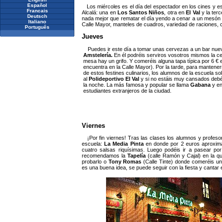
Español
Los miércoles es el día del espectador en los cines y est
Francais
Alcalá: una en
Los Santos Niños
, otra en
El Val
y la ter
Deutsch
nada mejor que rematar el día yendo a cenar a un mesón t
Italiano
Calle Mayor, manteles de cuadros, variedad de raciones, 
Português
Jueves
Puedes ir este día a tomar unas cervezas a un bar nuev
Amstelería.
En él podréis serviros vosotros mismos la 
mesa hay un grifo. Y comeréis alguna tapa típica por 6 € el
encuentra en la Calle Mayor). Por la tarde, para manten
de estos festines culinarios, los alumnos de la escuela sole
al
Polideportivo El Val
y si no estáis muy cansados debéi
la noche. La más famosa y popular se llama
Gabana
y en
estudiantes extranjeros de la ciudad.
Viernes
¡Por fin viernes! Tras las clases los alumnos y profe
escuela:
La Media Pinta
en donde por 2 euros aproxim
cuatro salsas riquísimas. Luego podéis ir a pasear por
recomendamos la
Tapelía
(calle Ramón y Cajal) en la 
probarlo o
Tony Romas
(Calle Tinte) donde comeréis un
es una buena idea, se puede seguir con la fiesta y cantar