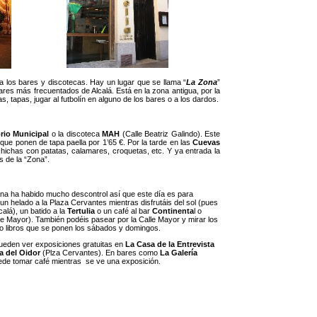
a los bares y discotecas. Hay un lugar que se llama “
La Zona
”
ares más frecuentados de Alcalá. Está en la zona antigua, por la
 tapas, jugar al futbolín en alguno de los bares o a los dardos.
rio Municipal
o la discoteca
MAH
(Calle Beatriz Galindo). Este
rque ponen de tapa paella por 1’65 €. Por la tarde en las
Cuevas
chichas con patatas, calamares, croquetas, etc. Y ya entrada la
s de la “Zona”.
na ha habido mucho descontrol así que este día es para
un helado a la Plaza Cervantes mientras disfrutáis del sol (pues
calá), un batido a la
Tertulia
o un café al bar
Continenta
l o
le Mayor). También podéis pasear por la Calle Mayor y mirar los
o libros que se ponen los sábados y domingos.
ueden ver exposiciones gratuitas en
La Casa de la Entrevista
la del Oidor
(Plza Cervantes). En bares como
La Galería
uede tomar café mientras se ve una exposición.