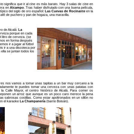
o significa que ir al cine es más barato. Hay 3 salas de cine en
cera en
Alcampo
. Tras haber disfrutado con una buena película,
ípico del siglo de oro español:
Las Cuevas de Rocinante
en la
café de puchero y pan de hogaza, una maravilla.
o de Alcalá:
La
cerveza porque en cada
 litro de cerveza. (se
ernos en forma después
mos ir a jugar al fútbol
s ir a una discoteca por
 ella se juntan todos los
sores nos vamos a tomar unas tapitas a un bar muy cercano a la
adamente te puedes tomar una cerveza con unas patatas con
 la Calle Mayor, el centro histórico de Alcalá. Para comer os
queponen un arroz que aunque es un poco caro merece la pena
as sabrosas costillas. Como estar apoltronados en un sillón no
 en el karaoke
La Champanería
(barrio Boisán).