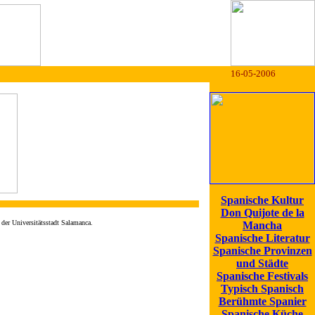
16-05-2006
Spanische Kultur
Don Quijote de la
 der Universitätsstadt Salamanca.
Mancha
Spanische Literatur
Spanische Provinzen
und Städte
Spanische Festivals
Typisch Spanisch
Berühmte Spanier
Spanische Küche