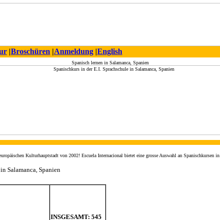
ur
|
Broschüren
|
Anmeldung
|
English
Spanisch lernen in Salamanca, Spanien
europäischen Kulturhauptstadt von 2002! Escuela Internacional bietet eine grosse Auswahl an Spanischkursen in
 in Salamanca, Spanien
INSGESAMT: 545