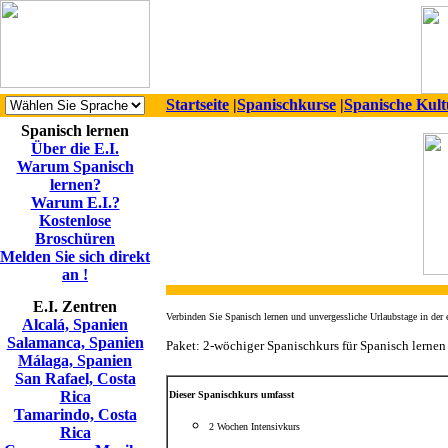
Startseite
|
Spanischkurse
|
Spanische Kult
Spanisch lernen
Über die E.I.
Warum Spanisch
lernen?
Warum E.I.?
Kostenlose
Broschüren
Melden Sie sich direkt
an !
E.I. Zentren
Verbinden Sie Spanisch lernen und unvergessliche Urlaubstage in der 
Alcalá, Spanien
Salamanca, Spanien
Paket: 2-wöchiger Spanischkurs für Spanisch lernen
Málaga, Spanien
San Rafael, Costa
Rica
Dieser Spanischkurs umfasst
Tamarindo, Costa
2
Wochen Intensivkurs
Rica