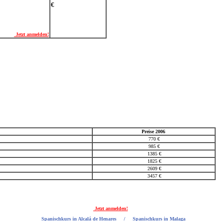
€
Jetzt anmelden!
Preise 2006
770 €
985 €
1385 €
1825 €
2609 €
3457 €
Jetzt anmelden!
Spanischkurs in Alcalá de Henares
/
Spanischkurs in Malaga