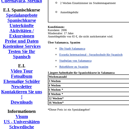
Cuernavaca, Mexiko
2
Wochen Einzelzimmer im Studentenapartment
E.I. Spanischkurse
Anmeldegebühr
Spezialangebote
Spanischkurse
Unterkünfte
Konditionen:
Aktivitäten /
Kursdaten: 2006
Mindestalter: 17 Jahre
Exkursionen
Anmeldegebühr von 65 €, die nicht zurückerstattet wird.
Preise und Daten
Über
Salamanca, Spanien
Kostenlose Services
Die Stadt Salamanca
Testen Sie Ihr
Escuela Internacional - Sprachschule für Spanisch
Spanisch
Stadtplan von Salamanca
E.I.
Reiseführer zu Spanien
Video Tour
Längere Aufenthalte für Spanischkurse in Salamanca
Fotoalbum
Wochenanzahl
Ehemalige Schüler
3 Wochen
4 Wochen
Newsletter
6 Wochen *
Kontaktieren Sie uns
8 Wochen *
!
12 Wochen*
Downloads
16 Wochen*
*Dieser Preis ist ein Spezialangebot!
Informationen
Visum
US - Universitäten
Schwedische