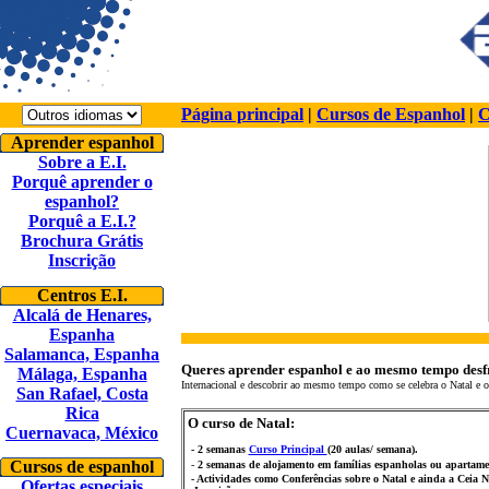
Página principal
|
Cursos de Espanhol
|
C
Aprender espanhol
Sobre a E.I.
Porquê aprender o
espanhol?
Porquê a E.I.?
Brochura Grátis
Inscrição
Centros E.I.
Alcalá de Henares,
Espanha
Salamanca, Espanha
Queres aprender espanhol e ao mesmo tempo des
Málaga, Espanha
Internacional e descobrir ao mesmo tempo como se celebra o Natal e o
San Rafael, Costa
Rica
O curso de Natal:
Cuernavaca, México
- 2 semanas
Curso Principal
(20 aulas/ semana)
.
Cursos de espanhol
-
2 semanas de alojamento em famílias espanholas ou apartame
-
Actividades como Conferência
s
sobre o Natal e ainda a Ceia N
Ofertas especiais