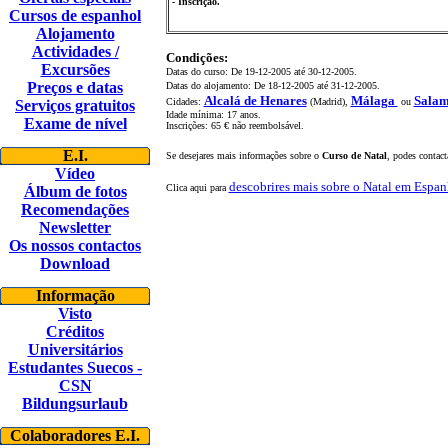
- Inscrição.
Cursos de espanhol
Alojamento
Actividades /
Condições:
Excursões
Datas do curso: De 19-12-2005 até 30-12-2005.
Preços e datas
Datas do alojamento: De 18-12-2005 até 31-12-2005.
Alcalá de Henares
Málaga
Sala
Cidades:
(Madrid),
ou
Serviços gratuitos
Idade mínima: 17 anos.
Exame de nível
Inscrições: 65 € não reembolsável.
E.I.
Se desejares mais informações sobre o
Curso de Natal
, podes contac
Vídeo
descobrires mais sobre o Natal em Espa
Clica aqui para
Álbum de fotos
Recomendações
Newsletter
Os nossos contactos
Download
Informação
Visto
Créditos
Universitários
Estudantes Suecos -
CSN
Bildungsurlaub
Colaboradores E.I.