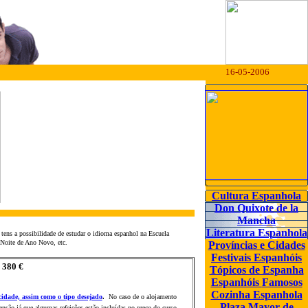
16-05-2006
Cultura Espanhola
Don Quixote de la
Mancha
Literatura Espanhola
tens a possibilidade de estudar o idioma espanhol na Escuela
a Noite de Ano Novo, etc.
Províncias e Cidades
Festivais Espanhóis
: 380 €
Tópicos de Espanha
Espanhóis
Famosos
Cozinha Espanhola
cidade, assim como o tipo desejado
.
No caso de o alojamento
Plaza Mayor de
ens
ã
o já que algumas refeiç
õ
es est
ã
o incluídas no preço do curso.