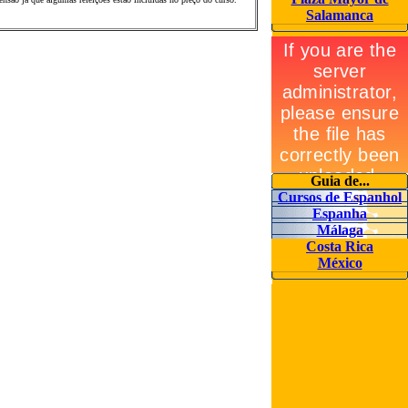
Salamanca
Guia de...
Cursos de Espanh
ol
Espanha
Málaga
Costa Rica
México