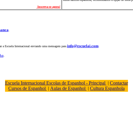
Inscreva-se agora!
manca
.
info@escuelai.com
tar a Escuela Internacional enviando uma mensagem para
.
nha
.
Escuela Internacional Escolas de Espanhol - Principal
|
Contactar
Cursos de Espanhol
|
Aulas de Espanhol
|
Cultura Espanhola