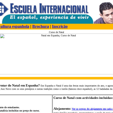
ultura espanhola
|
Brochura
|
Inscrição
Curso de Natal
frutar do Natal em Espanha?
Em Espanha o Natal é uma das festas mais importantes do ano, e agora 
 Ano Novo com os seus presépios e outras tradiç
õ
es como o turrón (famoso doce espanhol), as 12 badaladas d
Curso de Natal com actividades incluídas
nto de estudantes
.
Alojamento:
Ver os preços do alojamento em cada 
atalícia incluídas no preço do curso.
numa família espanhola, recomendamos a opç
ã
o
de meia p