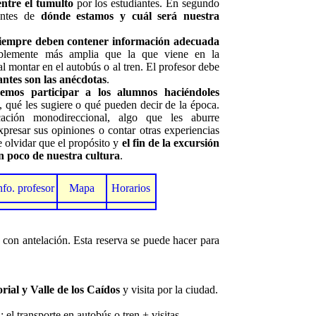
entre el tumulto
por los estudiantes. En segundo
iantes de
dónde estamos y cuál será nuestra
iempre deben contener información adecuada
ablemente más amplia que la que viene en la
l montar en el autobús o al tren. El profesor debe
antes son las anécdotas
.
emos participar a los alumnos haciéndoles
 qué les sugiere o qué pueden decir de la época.
ción monodireccional, algo que les aburre
xpresar sus opiniones o contar otras experiencias
 olvidar que el propósito y
el fin de la excursión
n poco de nuestra cultura
.
nfo. profesor
Mapa
Horarios
a con antelación. Esta reserva se puede hacer para
rial y Valle de los Caídos
y visita por la ciudad.
: el transporte en autobús o tren + visitas..