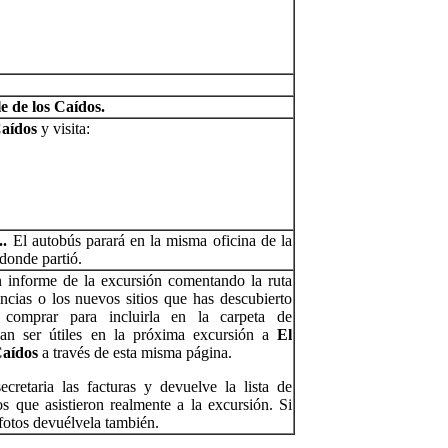
le
de
los
Caídos.
Caídos
y visita:
..
El autobús parará en la misma oficina de la
donde partió.
 informe de la excursión comentando la ruta
encias o los nuevos sitios que has descubierto
 comprar para incluirla en la carpeta de
an ser útiles en la próxima excursión a
El
Caídos
a través de esta misma página.
ecretaria las facturas y devuelve la lista de
os que asistieron realmente a la excursión. Si
fotos devuélvela también.