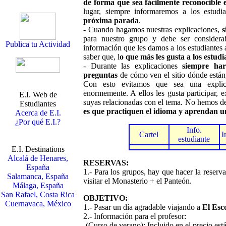
de forma que sea fácilmente reconocible 
lugar, siempre informaremos a los estud
próxima parada
.
- Cuando hagamos nuestras explicaciones,
s
para nuestro grupo y debe ser consider
Publica tu Actividad
información que les damos a los estudiantes a
saber que, l
o que más les gusta a los estudi
- Durante las explicaciones
siempre har
preguntas
de cómo ven el sitio dónde están,
Con esto evitamos que sea una explica
enormemente. A ellos les gusta participar, e
E.I. Web de
suyas relacionadas con el tema. No hemos de
Estudiantes
es que practiquen el idioma y aprendan u
Acerca de E.I.
¿Por qué E.I.?
Info.
Cartel
I
estudiante
E.I. Destinations
Alcalá de Henares,
RESERVAS:
España
1.- Para los grupos, hay que hacer la reserv
Salamanca, España
visitar el Monasterio + el Panteón.
Málaga, España
San Rafael, Costa Rica
OBJETIVO:
Cuernavaca, México
1.- Pasar un día agradable viajando a
El Esco
2.- Información para el profesor:
-(Curso de verano): Incluido en el precio está