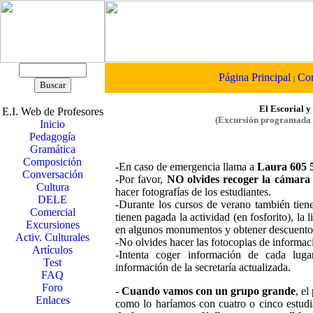
Página Principal
Con
|
El Escorial y
E.I. Web de Profesores
(Excursión programada 
Inicio
Pedagogía
Gramática
Composición
-En caso de emergencia llama a
Laura 605 
Conversación
-Por favor,
NO olvides recoger la cámara d
Cultura
hacer fotografías de los estudiantes.
DELE
-Durante los cursos de verano también tiene
Comercial
tienen pagada la actividad (en fosforito), la l
Excursiones
en algunos monumentos y obtener descuento
Activ. Culturales
-No olvides hacer las fotocopias de informaci
Artículos
-Intenta coger información de cada luga
Test
información de la secretaría actualizada.
FAQ
Foro
-
Cuando vamos con un grupo grande
, el
Enlaces
como lo haríamos con cuatro o cinco estudia