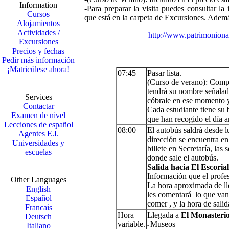
Information
-Para preparar la visita puedes consultar la
Cursos
que está en la carpeta de Excursiones. Además
Alojamientos
Actividades /
http://www.patrimonionac
Excursiones
Precios y fechas
Pedir más información
¡Matricúlese ahora!
07:45
Pasar lista.
(Curso de verano): Comp
tendrá su nombre señalad
Services
cóbrale en ese momento y
Contactar
Cada estudiante tiene su 
Examen de nivel
que han recogido el día a
Lecciones de español
08:00
El autobús saldrá desde l
Agentes E.I.
dirección se encuentra en
Universidades y
billete en Secretaría, las
escuelas
donde sale el autobús.
Salida hacia El Escorial
Información que el profes
Other Languages
La hora aproximada de l
English
les comentará lo que van 
Español
comer , y la hora de salid
Francais
Hora
Llegada a
El Monasterio
Deutsch
variable.
Museos
Italiano
-