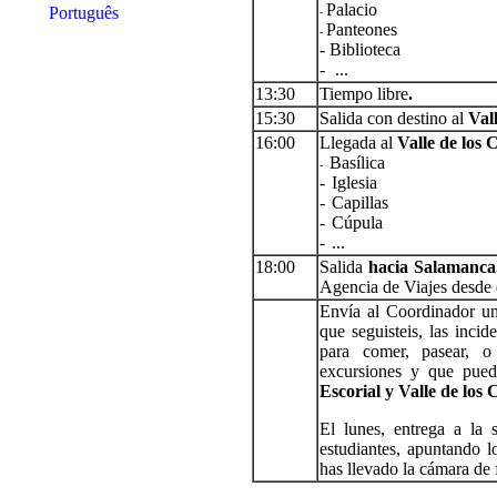
Palacio
Português
-
Panteones
-
- Biblioteca
-
...
13:30
Tiempo libre
.
15:30
Salida con destino al
Val
16:00
Llegada al
Valle de los 
Basílica
-
-
Iglesia
-
Capillas
-
Cúpula
-
...
18:00
Salida
hacia Salamanca
Agencia de Viajes desde 
Envía al Coordinador un
que seguisteis, las incid
para comer, pasear, o
excursiones y que pued
Escorial y Valle de los 
El lunes, entrega a la s
estudiantes, apuntando l
has llevado la cámara de 