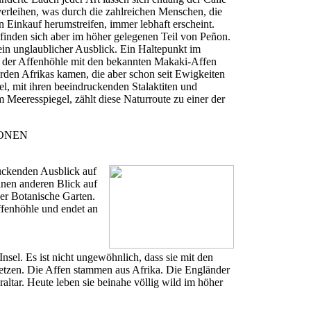
 verleihen, was durch die zahlreichen Menschen, die
 Einkauf herumstreifen, immer lebhaft erscheint.
efinden sich aber im höher gelegenen Teil von Peñon.
ein unglaublicher Ausblick. Ein Haltepunkt im
ch der Affenhöhle mit den bekannten Makaki-Affen
den Afrikas kamen, die aber schon seit Ewigkeiten
el, mit ihren beeindruckenden Stalaktiten und
 Meeresspiegel, zählt diese Naturroute zu einer der
IONEN
uckenden Ausblick auf
inen anderen Blick auf
der Botanische Garten.
ffenhöhle und endet an
nsel. Es ist nicht ungewöhnlich, dass sie mit den
setzen. Die Affen stammen aus Afrika. Die Engländer
raltar. Heute leben sie beinahe völlig wild im höher