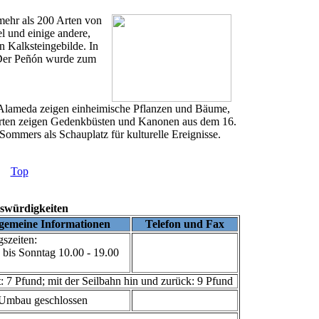
mehr als 200 Arten von
l und einige andere,
n Kalksteingebilde. In
 Der Peñón wurde zum
 Alameda zeigen einheimische Pflanzen und Bäume,
ärten zeigen Gedenkbüsten und Kanonen aus dem 16.
Sommers als Schauplatz für kulturelle Ereignisse.
Top
swürdigkeiten
lgemeine Informationen
Telefon und Fax
szeiten:
bis Sonntag 10.00 - 19.00
t
:
7 Pfund; mit der Seilbahn hin und zurück:
9 Pfund
Umbau geschlossen