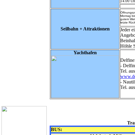
14.00 Uh
Öffnungsze
Montag bis
gutem Wet
letzte Rüc
Seilbahn + Attraktionen
Jeder ei
Angebot
Beinhalt
Höhle 
Yachthafen
Delfine
- Delfi
Tel. au
www.dol
- Nauti
Tel. au
Tra
BUS: