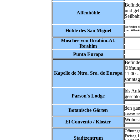
Befinde
und geh
Affenhöhle
Seilbah
Befindet 
Höhle des San Miguel
den Attrak
Moschee von Ibrahim-Al-
Ibrahim
Punta Europa
Befinde
Öffnung
Kapelle de Ntra. Sra. de Europa
11.00 -
sonntag
bis Anf
Parson´s Lodge
geschlo
den gan
Botanische Gärten
Eintritt
: fre
Wohnsi
El Convento / Kloster
Öffnungs
Freitag 1
Stadtzentrum