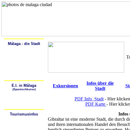
Home
Alcalá
Málaga - die Stadt
Spanisch lernen
Geschichte
Beschreibung
To
Sehenswürdigkeiten
Kunstgalerien
Spaziergang durch Málaga
Málaga - Lebendige Natur
Die Strände von Málaga
Sich fortbewegen in Málaga
Infos über die
E.I. in Málaga
Exkursionen
St
Stadt
(Spanischkurse)
Warum Spanisch lernen?
Wo kann ich Spanisch
PDF Info_Stadt
-
Hier klicken
lernen?
Wie kann ich zur
PDF Karte
-
Hier klicke
Sprachschule gelangen?
Infos
Tourismusinfos
Tourismusbüros
Gibraltar ist eine moderne Stadt, die durch
Hotels/Hostales
und ihren internationalen Handel den Besuche
Wetter
Stadtpläne
herrlich steuerfreien Preisen zu erwerben. Hu