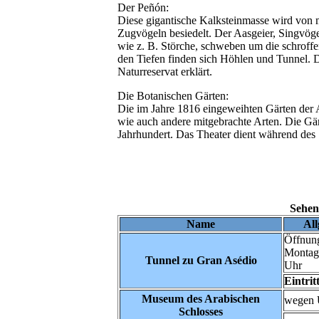
Der Peñón:
Diese gigantische Kalksteinmasse wird von 
Zugvögeln besiedelt. Der Aasgeier, Singvöge
wie z. B. Störche, schweben um die schroffe
den Tiefen finden sich Höhlen und Tunnel.
Naturreservat erklärt.
Die Botanischen Gärten:
Die im Jahre 1816 eingeweihten Gärten der
wie auch andere mitgebrachte Arten. Die G
Jahrhundert. Das Theater dient während des 
Sehen
Name
Al
Öffnung
Montag 
Tunnel zu Gran Asédio
Uhr
Eintrit
Museum des Arabischen
wegen 
Schlosses