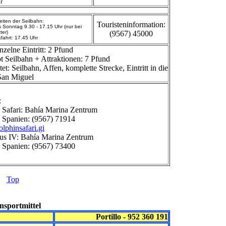
r
iten der Seilbahn:
Touristeninformation:
 Sonntag 9.30 - 17.15 Uhr (nur bei
ter)
(9567) 45000
kfahrt: 17.45 Uhr
nzelne Eintritt: 2 Pfund
 Seilbahn + Attraktionen: 7 Pfund
et: Seilbahn, Affen, komplette Strecke, Eintritt in die
San Miguel
:
n Safari: Bahía Marina Zentrum
s Spanien: (9567) 71914
phinsafari.gi
lus IV: Bahía Marina Zentrum
s Spanien: (9567) 73400
Top
nsportmittel
Portillo - 952 360 191