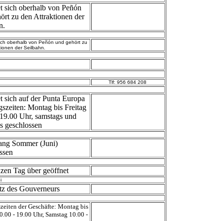
t sich oberhalb von Peñón
ört zu den Attraktionen der
n.
sich oberhalb von Peñón und gehört zu
tionen der Seilbahn.
Tlf: 956 684 208
t sich auf der Punta Europa
szeiten: Montag bis Freitag
 19.00 Uhr, samstags und
s geschlossen
ang Sommer (Juni)
ssen
zen Tag über geöffnet
i
tz des Gouverneurs
zeiten der Geschäfte: Montag bis
0.00 - 19.00 Uhr, Samstag 10.00 -