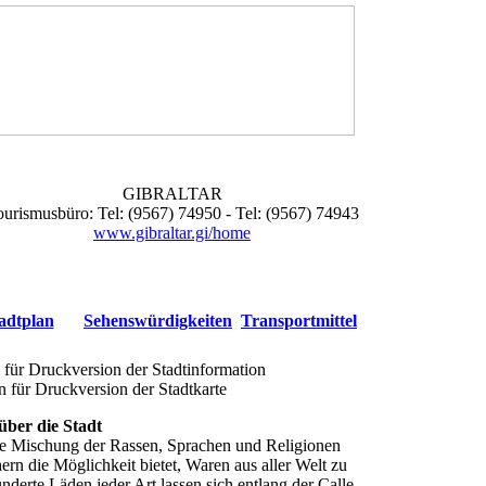
Salamanca
Kontakt
GIBRALTAR
urismusbüro: Tel: (9567) 74950 - Tel: (9567) 74943
www.gibraltar.gi/home
adtplan
Sehenswürdigkeiten
Transportmittel
 für Druckversion der Stadtinformation
n für Druckversion der Stadtkarte
 über die Stadt
 die Mischung der Rassen, Sprachen und Religionen
rn die Möglichkeit bietet, Waren aus aller Welt zu
nderte Läden jeder Art lassen sich entlang der Calle