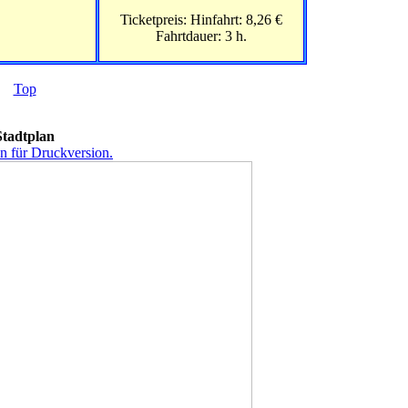
Ticketpreis: Hinfahrt: 8,26 €
Fahrtdauer: 3 h.
Top
Stadtplan
en für Druckversion.