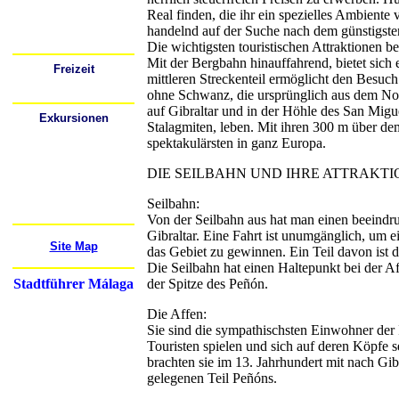
Busbahnhöfe
Bahnhöfe (Züge)
Real finden, die ihr ein spezielles Ambiente
Flughafen
handelnd auf der Suche nach dem günstigsten
Mietwagen
Festivals
Die wichtigsten touristischen Attraktionen b
Mit der Bergbahn hinauffahrend, bietet sich 
Freizeit
mittleren Streckenteil ermöglicht den Besu
Wo kann ich ausgehen?
Sport
ohne Schwanz, die ursprünglich aus dem Nor
auf Gibraltar und in der Höhle des San Migu
Exkursionen
Stalagmiten, leben. Mit ihren 300 m über dem
Cádiz
Córdoba
spektakulärsten in ganz Europa.
Gibraltar
Granada
Mijas
DIE SEILBAHN UND IHRE ATTRAKT
Nerja
Ronda
Seilbahn:
Sevilla
Mehr...
Von der Seilbahn aus hat man einen beeindr
Gibraltar. Eine Fahrt ist unumgänglich, um e
Site Map
das Gebiet zu gewinnen. Ein Teil davon ist 
Die Seilbahn hat einen Haltepunkt bei der A
Stadtführer Málaga
der Spitze des Peñón.
Die Affen:
Sie sind die sympathischsten Einwohner der I
Touristen spielen und sich auf deren Köpfe 
brachten sie im 13. Jahrhundert mit nach Gib
gelegenen Teil Peñóns.