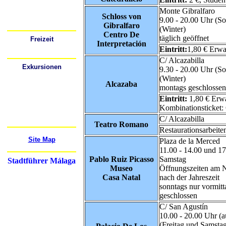
Busbahnhöfe
Bahnhöfe (Züge)
Monte Gibralfaro
Flughafen
Schloss von
Mietwagen
9.00 - 20.00 Uhr (S
Festivals
Gibralfaro
(Winter)
Centro De
täglich geöffnet
Freizeit
Interpretación
Wo kann ich ausgehen?
Eintritt:
1,80 € Erwa
Sport
C/ Alcazabilla
Exkursionen
9.30 - 20.00 Uhr (S
Cádiz
(Winter)
Córdoba
Alcazaba
Gibraltar
montags geschlossen
Granada
Mijas
Eintritt:
1,80 € Erwa
Nerja
Kombinationsticket: 
Ronda
Sevilla
C/ Alcazabilla
Mehr...
Teatro Romano
Restaurationsarbeite
Site Map
Plaza de la Merced
11.00 - 14.00 und 1
Pablo Ruiz Picasso
Samstag
Stadtführer Málaga
Museo
Öffnungszeiten am N
Casa Natal
nach der Jahreszeit
sonntags nur vormitta
geschlossen
C/ San Agustín
10.00 - 20.00 Uhr (
(Freitag und Samstag