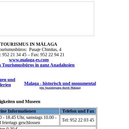
Salamanca
Kontakt
TOURISMUS IN MÁLAGA
ourismusbüros
: Pasaje Chinitas, 4
.: 952 21 34 45 – Fax: 952 22 94 21
www.malaga-es.com
n Tourismusbüros in ganz Anadalusien
ngen und
Malaga - historisch und monumental
lerien
(ein Sparziergang durch Malaga)
gkeiten und Museen
ine Informationen
Telefon und Fax
0 - 18.45 Uhr, samstags
10.00 -
Tel: 952 22 03 45
 feiertags geschlossen
ten 0,30 €