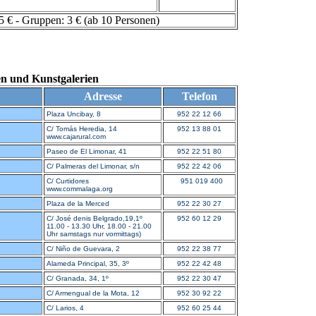
 € - Gruppen: 3 € (ab 10 Personen)
en und Kunstgalerien
Adresse
Telefon
Plaza Uncibay, 8
952 22 12 66
C/ Tomás Heredia, 14
952 13 88 01
www.cajarural.com
Paseo de El Limonar, 41
952 22 51 80
C/ Palmeras del Limonar, s/n
952 22 42 06
C/ Curtidores
951 019 400
www.commalaga.org
Plaza de la Merced
952 22 30 27
C/ José denis Belgrado,19,1º
952 60 12 29
11.00 - 13.30 Uhr, 18.00 - 21.00
Uhr samstags nur vormittags)
C/ Niño de Guevara, 2
952 22 38 77
Alameda Principal, 35, 3º
952 22 42 48
C/ Granada, 34, 1º
952 22 30 47
C/ Armengual de la Mota, 12
952 30 92 22
C/ Larios, 4
952 60 25 44