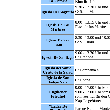
La Victoria
Eintritt:
1,50 €
9.30 - 12.30 Uhr und 
C/ Santa María
Iglesia Del Sagrario
8.00 - 13.15 Uhr und 
Iglesia De Los
Plaza de los Mártires
Mártires
8.30 - 13.00 und 18.0
Iglesia De San
C/ San Juan
Juan
9.00 - 13.30 Uhr und 
C/ Granada
Iglesia De Santiago
Iglesia del Santo
C/ Compañía 4
Cristo de la Salud
Iglesia de San
C/ Gaona
Felipe Neri
9.00 - 17.00 Uhr Mont
Englischer
9.00 - 12.00 Uhr sams
Friedhof
sonntags nur für den G
Kapelle geöffnet.
"Lagar De
Parque Natural Monte