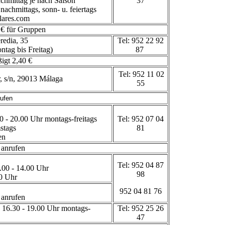
chmittag je nach Saison
37
nachmittags, sonn- u. feiertags
lares.com
 € für Gruppen
redia, 35
Tel: 952 22 92
ntag bis Freitag)
87
igt 2,40 €
Tel: 952 11 02
, s/n, 29013 Málaga
55
rufen
0 - 20.00 Uhr montags-freitags
Tel: 952 07 04
stags
81
en
 anrufen
Tel: 952 04 87
.00 - 14.00 Uhr
98
00 Uhr
952 04 81 76
 anrufen
 16.30 - 19.00 Uhr montags-
Tel: 952 25 26
47