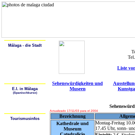
Home
Alcalá
Málaga - die Stadt
Spanisch lernen
T
Geschichte
Tel
Beschreibung
Sehenswürdigkeiten
Kunstgalerien
Spaziergang durch Málaga
Liste vo
Málaga - Lebendige Natur
Die Strände von Málaga
Sich fortbewegen in Málaga
Sehenswürdigkeiten und
Ausstellu
Museen
Kunstga
E.I. in Málaga
(Spanischkurse)
Warum Spanisch lernen?
Wo kann ich Spanisch
lernen?
Sehenswürdi
Wie kann ich zur
Sprachschule gelangen?
Actualizado 17/11/03 para el 2004
Bezeichnung
Allgeme
Tourismusinfos
Montag-Freitag 10.0
Tourismusbüros
Kathedrale und
Hotels/Hostales
17.45 Uhr, sonn- und
Museum
Wetter
Stadtpläne
Catedralicio
Eintritt:
2 €, Studen