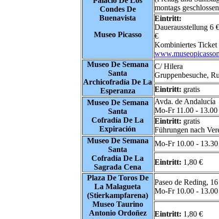
Palacio De Los
montags geschlossen
Condes De
Buenavista
Eintritt:
Dauerausstellung 6 €
Museo Picasso
€
Kombiniertes Ticket 
www.museopicassom
Museo De Semana
C/ Hilera
Santa
Gruppenbesuche, Ruf
Archicofradía De La
Eintritt:
gratis
Esperanza
Avda. de Andalucía
Museo De Semana
Mo-Fr 11.00 - 13.00
Santa
Cofradía De La
Eintritt:
gratis
Expiración
Führungen nach Ver
Museo De Semana
Mo-Fr 10.00 - 13.30
Santa
Cofradía De La
Eintritt:
1,80 €
Sagrada Cena
Plaza De Toros De
Paseo de Reding, 16
La Malagueta
Mo-Fr 10.00 - 13.00
(Stierkampfarena)
Museo Taurino
Antonio Ordoñez
Eintritt:
1,80 €