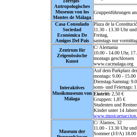
Torrijos
"
Antropologisches
Museum von los
Gruppenführungen an
Montes de Málaga
Casa Consulado
Plaza de la Constituci
Sociedad
11.30 - 13.30 Uhr und
Económica De
Freitag,
Amigos Del Pais
samstags nur vormitta
C/ Alemania
Zentrum für
10.00 - 14.00 Uhr, 17
Zeigenössische
montags geschlossen
Kunst
www.cacmalaga.org
Auf dem Parkplarz der
montags: 9.00 - 15.00
Dienstag-Samstag: 9.0
sonn- und Feiertags: 1
Interaktives
Musikmuseum von
Eintritt:
2,50 €
Málaga
Gruppen: 1,85 €
Studenten und Rentner
Kinder unter 14 Jahren
www.musicaenaccion
C/ Álamos, 32
11.00 - 13.30 Uhr und
Museum der
Sommer (J/J/A) 18.00
Puppenhäuser