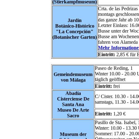
(Stierkampfmuseum)
Crta. de las Pedriza
montags geschlossen
das ganze Jahr ab 10
Jardín
Letzter Einlass: 16.0
Botánico-Histórico
Busse unter der Woc
"La Concepción"
Busse am Wochenende
(Botanischer Garten)
fahren von Alameda 
Mehr Informationen
Eintritt:
2,85 € für 
Paseo de Reding, 1
Winter 10.00 - 20.00 
Gemeindemuseum
täglich geöffnet
von Málaga
Eintritt:
frei
Abadía
C/ Cister. 10.30 - 14.
Cisterciense De
samstags, 11.30 - 14.
Santa Ana
Museo De Arte
Eintritt:
1,20 €
Sacro
Pasillo de Sta. Isabel,
Winter: 10.00 - 13.30
Sommer: 17.00 - 20.0
Museum der