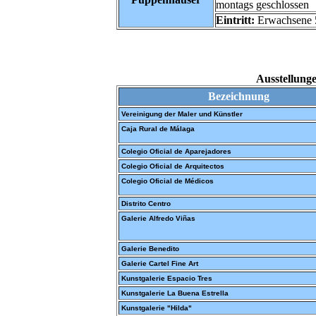
montags geschlossen
Eintritt:
Erwachsene 5
Ausstellung
Bezeichnung
Vereinigung der Maler und Künstler
Caja Rural de Málaga
Colegio Oficial de Aparejadores
Colegio Oficial de Arquitectos
Colegio Oficial de Médicos
Distrito Centro
Galerie Alfredo Viñas
Galerie Benedito
Galerie Cartel Fine Art
Kunstgalerie Espacio Tres
Kunstgalerie
La Buena Estrella
Kunstgalerie
"Hilda"