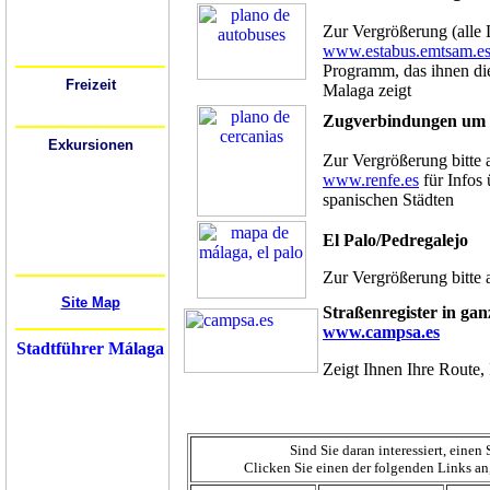
Busbahnhöfe
Bahnhöfe (Züge)
Flughafen
Zur Vergrößerung (alle L
Mietwagen
www.estabus.emtsam.e
Festivals
Programm, das ihnen di
Freizeit
Malaga zeigt
Wo kann ich ausgehen?
Sport
Zugverbindungen um
Exkursionen
Zur Vergrößerung bitte 
Cádiz
Córdoba
www.renfe.es
für Infos
Gibraltar
Granada
spanischen Städten
Mijas
Nerja
Ronda
El Palo/Pedregalejo
Sevilla
Mehr...
Zur Vergrößerung bitte 
Site Map
Straßenregister in ga
www.campsa.es
Stadtführer Málaga
Zeigt Ihnen Ihre Route, 
Sind Sie daran interessiert, eine
Clicken Sie einen der folgenden Links an