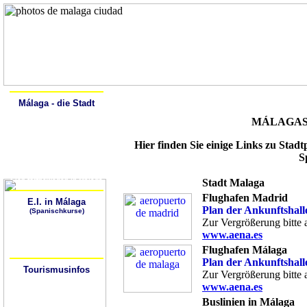
Home
Alcalá
Málaga - die Stadt
Spanisch lernen
MÁLAGAS
Geschichte
Beschreibung
Sehenswürdigkeiten
Hier finden Sie einige Links zu Stadt
Kunstgalerien
Spaziergang durch Málaga
S
Málaga - Lebendige Natur
Die Strände von Málaga
Sich fortbewegen in Málaga
Stadt Malaga
Flughafen Madrid
E.I. in Málaga
Plan der Ankunftshall
(Spanischkurse)
Warum Spanisch lernen?
Zur Vergrößerung bitte 
Wo kann ich Spanisch
www.aena.es
lernen?
Wie kann ich zur
Flughafen Málaga
Sprachschule gelangen?
Plan der Ankunftshall
Tourismusinfos
Zur Vergrößerung bitte 
Tourismusbüros
www.aena.es
Hotels/Hostales
Wetter
Buslinien in Málaga
Stadtpläne