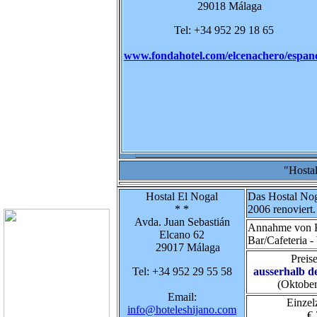
29018 Málaga
Tel: +34 952 29 18 65
www.fondahotel.com/elcenachero/espan
"Hosta
Hostal El Nogal
Das Hostal Nog
* *
2006 renoviert.
Avda. Juan Sebastián
Annahme von K
Elcano 62
Bar/Cafeteria 
29017 Málaga
Preis
Tel: +34 952 29 55 58
ausserhalb d
(Oktober
Email:
Einzel
info@hoteleshijano.com
€ 