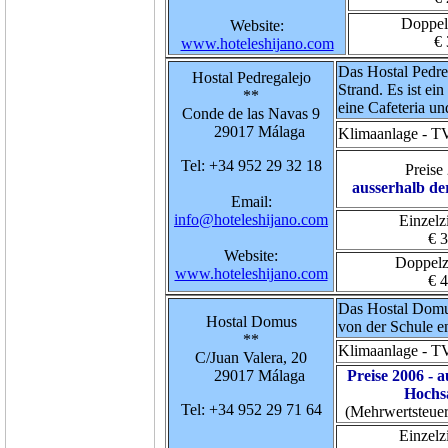
Doppel
Website:
€ 
www.hoteleshijano.com
Das Hostal Pedre
Hostal Pedregalejo
Strand. Es ist ei
**
eine Cafeteria u
Conde de las Navas 9
29017 Málaga
Klimaanlage - TV
Tel: +34 952 29 32 18
Preise
ausserhalb de
Email:
info@hoteleshijano.com
Einzel
€ 
Website:
Doppel
www.hoteleshijano.com
€ 
Das Hostal Domus
Hostal Domus
von der Schule en
**
Klimaanlage
- TV
C/Juan Valera, 20
29017 Málaga
Preise 2006 - 
Hochs
Tel: +34 952 29 71 64
(Mehrwertsteuer
Einzel