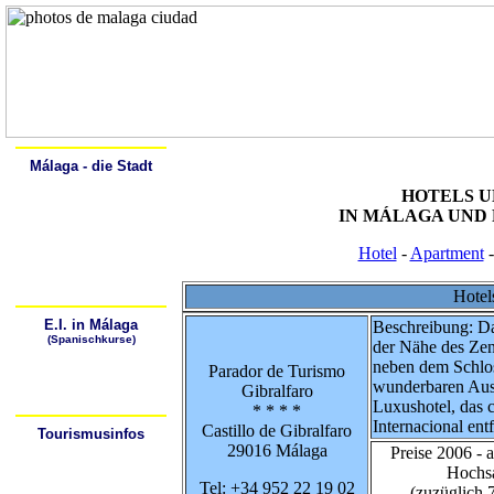
Home
Alcalá
Málaga - die Stadt
Spanisch lernen
HOTELS U
Geschichte
Beschreibung
IN MÁLAGA UND 
Sehenswürdigkeiten
Kunstgalerien
Spaziergang durch Málaga
Hotel
-
Apartment
-
Málaga - Lebendige Natur
Die Strände von Málaga
Sich fortbewegen in Málaga
Hotel
E.I. in Málaga
Beschreibung: Da
(Spanischkurse)
der Nähe des Zen
Warum Spanisch lernen?
Wo kann ich Spanisch
neben dem Schlo
Parador de Turismo
lernen?
wunderbaren Ausb
Wie kann ich zur
Gibralfaro
Sprachschule gelangen?
Luxushotel, das 
* * * *
Internacional entf
Castillo de Gibralfaro
Tourismusinfos
29016 Málaga
Tourismusbüros
Preise 2006 - 
Hotels/Hostales
Hochs
Wetter
Stadtpläne
Tel: +34 952 22 19 02
(zuzüglich