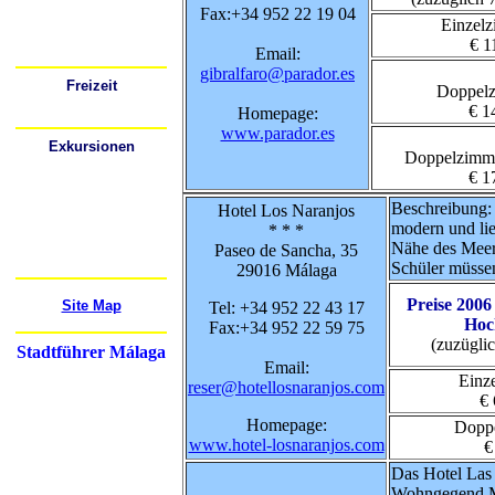
Busbahnhöfe
Fax:+34 952 22 19 04
Bahnhöfe (Züge)
Einzel
Flughafen
Mietwagen
€ 1
Email:
Festivals
gibralfaro@parador.es
Freizeit
Doppel
Wo kann ich ausgehen?
€ 1
Homepage:
Sport
www.parador.es
Exkursionen
Doppelzimme
Cádiz
Córdoba
€ 1
Gibraltar
Granada
Beschreibung:
Hotel Los Naranjos
Mijas
Nerja
modern und lie
* * *
Ronda
Nähe des Meer
Paseo de Sancha, 35
Sevilla
Mehr...
Schüler müsse
29016 Málaga
Preise 2006
Site Map
Tel: +34 952 22 43 17
Hoc
Fax:+34 952 22 59 75
(zuzügli
Stadtführer Málaga
Email:
Einz
reser@hotellosnaranjos.com
€ 
Homepage:
Dopp
www.hotel-losnaranjos.com
€
Das Hotel Las 
Wohngegend Má