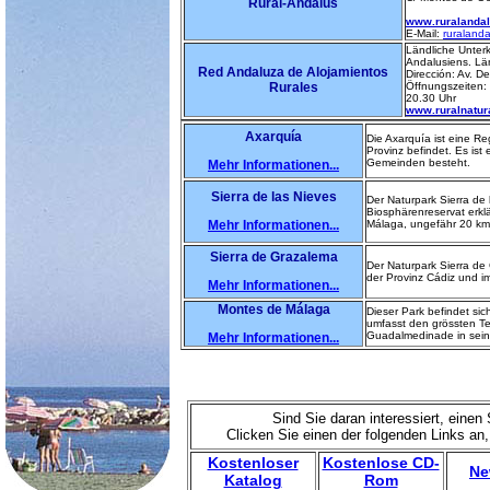
Rural-Andalus
www.ruralandal
E-Mail:
ruraland
Ländliche Unterk
Andalusiens. Län
Red Andaluza de Alojamientos
Dirección: Av. De
Rurales
Öffnungszeiten: 
20.30 Uhr
www.ruralnatu
Axarquía
Die Axarquía ist eine Re
Provinz befindet. Es ist
Gemeinden besteht.
Mehr Informationen...
Sierra de las Nieves
Der Naturpark Sierra d
Biosphärenreservat erklä
Mehr Informationen...
Málaga, ungefähr 20 km 
Sierra de Grazalema
Der Naturpark Sierra de
der Provinz Cádiz und i
Mehr Informationen...
Montes de Málaga
Dieser Park befindet si
umfasst den grössten Te
Guadalmedinade in sein
Mehr Informationen...
Sind Sie daran interessiert, eine
Clicken Sie einen der folgenden Links an
Kostenloser
Kostenlose CD-
Ne
Katalog
Rom