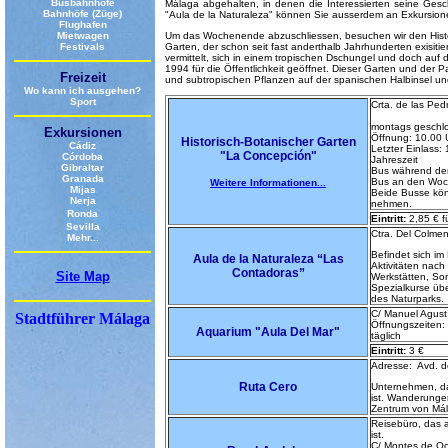
Busbahnhöfe
Málaga abgehalten, in denen die Interessierten seine Gesch
Bahnhöfe (Züge)
"Aula de la Naturaleza" können Sie ausserdem an Exkursion
Flughafen
Mietwagen
Um das Wochenende abzuschliessen, besuchen wir den Histo
Festivals
Garten, der schon seit fast anderthalb Jahrhunderten exisitie
vermittelt, sich in einem tropischen Dschungel und doch auf
1994 für die Öffentlichkeit geöffnet. Dieser Garten und der
Freizeit
und subtropischen Pflanzen auf der spanischen Halbinsel u
Wo kann ich ausgehen?
Sport
Crta. de las Ped
montags geschl
Exkursionen
Öffnung: 10.00 
Historisch-Botanischer Garten
Cádiz
Letzter Einlass:
"La Concepción"
Córdoba
Jahreszeit
Gibraltar
Bus während der
Granada
Bus an den Woc
Weitere Informationen...
Mijas
Beide Busse kön
Nerja
nehmen.
Ronda
Eintritt:
2,85 € f
Sevilla
Ctra. Del Colmen
Mehr...
Befindet sich i
Aula de la Naturaleza “Las
Aktivitäten nach
Contadoras”
Site Map
Werkstätten, S
Spezialkurse üb
des Naturparks.
C/ Manuel Agust
Stadtführer Málaga
Öffnungszeiten: 
Aquarium
"Aula Del Mar"
täglich
Eintritt:
3 €
Adresse: Avd. d
Ruta Cero
Unternehmen, das
ist. Wanderunge
Zentrum von Má
Reisebüro, das a
ist.
C/ Montes de Oc