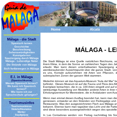
Home
Alcalá
Málaga - die Stadt
Spanisch lernen
Geschichte
MÁLAGA - L
Beschreibung
Sehenswürdigkeiten
Kunstgalerien
Spaziergang durch Málaga
Málaga - Lebendige Natur
Die Stadt Málaga ist eine Quelle natürlichen Reichtums, so
ihrem Klima, in dem die Sonne an zahlreichen Tagen des Jahr
Die Strände von Málaga
erlaubt. Man kann diesen unterhaltsamen Spaziergang a
Sich fortbewegen in Málaga
atemberaubender Aussichtspunkt über die ganze Stadt, von
es uns, Kontakt aufzunehmen mit Arten von Pflanzen, die
subtropischen Zonen der ganzen Welt stammen.
E.I. in Málaga
(Spanischkurse)
Weiterhin können wir das Aquarium-Museum “Aula del Mar” be
Warum Spanisch lernen?
befindet. Dieses Museum ist auf die Fauna und Flora des Al
Wo kann ich Spanisch
Exemplare betrachten, die in ca. 100 Arten eingeilt und auf e
lernen?
weiträumige Ausstellung von Modellen anderer Arten in ihrer n
Wie kann ich zur
Erholungszentrum für Meerestiere, die in Andalusien vom Aus
Sprachschule gelangen?
Wenn man einmal diesen Ausflug beendet hat, kann man die Q
geniessen, entweder an den Stränden von Pedregalejo und el
Tourismusinfos
Restaurants. Was den ausgezeichneten Fisch aus Málaga ange
Tourismusbüros
bekannt. Ebenso kann man tagsüber das Licht und die Farbe
Hotels/Hostales
sind diese besonders aussergewöhnlich wegen des speziell
Wetter
Stadtpläne
In Las Contadoras werden von Freitag nachmittag bis S