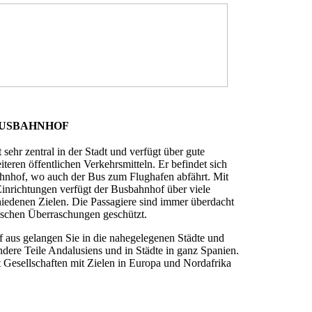
Salamanca
Kontakt
USBAHNHOF
sehr zentral in der Stadt und verfügt über gute
teren öffentlichen Verkehrsmitteln. Er befindet sich
hnhof, wo auch der Bus zum Flughafen abfährt. Mit
inrichtungen verfügt der Busbahnhof über viele
iedenen Zielen. Die Passagiere sind immer überdacht
ischen Überraschungen geschützt.
aus gelangen Sie in die nahegelegenen Städte und
ndere Teile Andalusiens und in Städte in ganz Spanien.
 Gesellschaften mit Zielen in Europa und Nordafrika