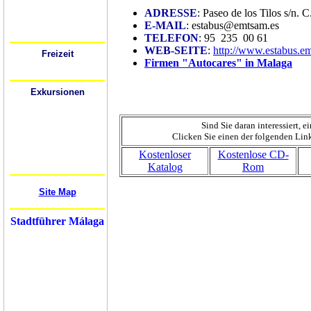
Busbahnhöfe
Bahnhöfe (Züge)
ADRESSE
: Paseo de los Tilos s/n.
Flughafen
E-MAIL
: estabus@emtsam.es
Mietwagen
Festivals
TELEFON
: 95 235 00 61
WEB-SEITE
:
http://www.estabus.em
Freizeit
Firmen "Autocares" in Malaga
Wo kann ich ausgehen?
Sport
Exkursionen
Cádiz
Córdoba
Gibraltar
Granada
Sind Sie daran interessiert,
Mijas
Clicken Sie einen der folgenden Lin
Nerja
Ronda
Kostenloser
Kostenlose CD-
Sevilla
Mehr...
Katalog
Rom
Site Map
Stadtführer Málaga