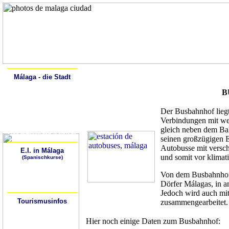
Home
Alcalá
Málaga - die Stadt
Spanisch lernen
B
Geschichte
Beschreibung
Sehenswürdigkeiten
Kunstgalerien
Der Busbahnhof liegt 
Spaziergang durch Málaga
Verbindungen mit wei
Málaga - Lebendige Natur
Die Strände von Málaga
gleich neben dem Ba
Sich fortbewegen in Málaga
seinen großzügigen E
Autobusse mit versch
E.I. in Málaga
und somit vor klimat
(Spanischkurse)
Warum Spanisch lernen?
Wo kann ich Spanisch
Von dem Busbahnhof 
lernen?
Wie kann ich zur
Dörfer Málagas, in a
Sprachschule gelangen?
Jedoch wird auch mit
Tourismusinfos
zusammengearbeitet.
Tourismusbüros
Hotels/Hostales
Wetter
Hier noch einige Daten zum Busbahnhof:
Stadtpläne