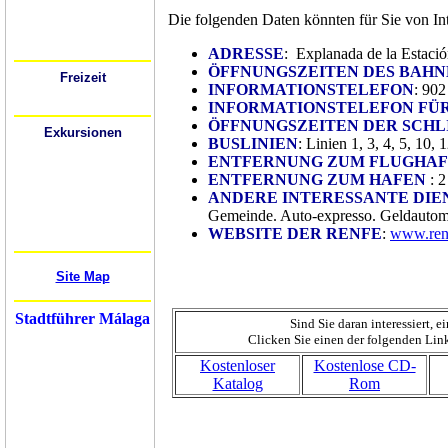
Busbahnhöfe
Bahnhöfe (Züge)
Die folgenden Daten könnten für Sie von Int
Flughafen
Mietwagen
Festivals
ADRESSE
: Explanada de la Estaci
ÖFFNUNGSZEITEN DES BAHN
Freizeit
INFORMATIONSTELEFON
: 902
Wo kann ich ausgehen?
Sport
INFORMATIONSTELEFON FÜ
ÖFFNUNGSZEITEN DER
SCHL
Exkursionen
BUSLINIEN
: Linien 1, 3, 4, 5, 10, 
Cádiz
Córdoba
ENTFERNUNG ZUM FLUGHA
Gibraltar
ENTFERNUNG ZUM HAFEN
: 
Granada
Mijas
ANDERE INTERESSANTE DI
Nerja
Gemeinde. Auto-expresso. Geldautoma
Ronda
Sevilla
WEBSITE DER RENFE
:
www.renf
Mehr...
Site Map
Stadtführer Málaga
Sind Sie daran interessiert,
Clicken Sie einen der folgenden Lin
Kostenloser
Kostenlose CD-
Katalog
Rom