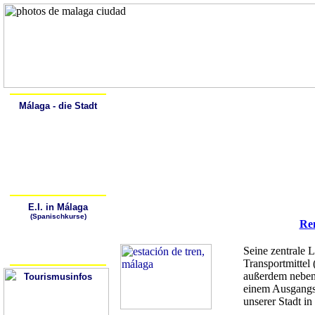
Home
Alcalá
Málaga - die Stadt
Spanisch lernen
Geschichte
Beschreibung
Sehenswürdigkeiten
Kunstgalerien
Spaziergang durch Málaga
Málaga - Lebendige Natur
Die Strände von Málaga
Sich fortbewegen in Málaga
E.I. in Málaga
(Spanischkurse)
Re
Warum Spanisch lernen?
Wo kann ich Spanisch
lernen?
Wie kann ich zur
Seine zentrale 
Sprachschule gelangen?
Transportmittel
außerdem neben
Tourismusinfos
Tourismusbüros
einem Ausgangs
Hotels/Hostales
unserer Stadt in
Wetter
Stadtpläne