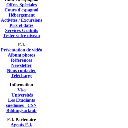
Offres Spéciales
Cours d'espagnol
Hébergement
Activités / Excursions
Prix et dates
Services Gratuits
Tester votre niveau
E.I.
Présentation de vidéo
A
lbum photos
Références
Newsletter
Nous contacter
Télécharge
Information
Visa
Universités
Les Etudiants
suédoises - CSN
Bildungsurlaub
E.I. Partenaire
Agents E.I.