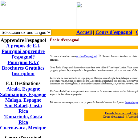
Accueil
|
Cours d´espagnol
|
C
Apprendre l'espagnol
École d’espagnol
A propos de E.I.
Pourquoi apprendre
la
l'espagnol?
Si vous cherchez une
école d’espagnol
,
Escuela Internacional est un choix 
efficace.
Pourquoi E.I.?
Brochures Gratuites
Cette école d’espagnol donne des cours dans trois villes d’Amérique Latine. Vous pourr
progrès, grâce à la pratique de la langue dans l’environnement qui vous entoure : Cela
Inscription
La variété de cours offerts en Espagne, au Mexique ou au Costa Rica, tels que les cours 
les commerciaux, pour les professeurs,… répondra au mieux à vos besoins. Si vous vous
E.I. Destinations
donneront une vision générale du monde espagnol : littérature, art, cinéma, voyage, his
Alcala, Espagne
Un Cours Individuel vous permettra en revanche de vous concentrer sur les thèmes qui v
Salamanque, Espagne
aspects de la culture espagnole.
Malaga, Espagne
Découvrez tout ce que peut vous proposer la
Escuela Internacional, cette
école d’espa
San Rafael, Costa
Rica
Escuela Internacional Séj
Tamarindo, Costa
Cours d'espagnol
|
Apprendr
Rica
Cuernavaca, Mexique
Cours d'espagnol