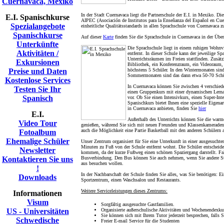
Cuernavaca, Mexiko
In der Stadt Cuernavaca liegt die Partnerschule der E.I. in Mexiko. 
E.I. Spanischkurse
AIPEC (Asociación de Institutos para la Enseñanza del Español en Cue
Spezialangebote
einheitliche Qualitätsstandards in allen Sprachschule von Cuernavaca zu
Spanischkurse
Auf dieser
Karte
finden Sie die Sprachschule in Cuernavaca in der Über
Unterkünfte
Die Sprachschule liegt in einem ruhigen Wohnv
Aktivitäten /
entfernt. In dieser Schule kann der jeweilige S
Unterrichtsräumen im Freien stattfinden. Zusätz
Exkursionen
Bibliothek, ein Konferenzraum, ein Videoraum, 
Preise und Daten
höchstens 5 Schüler. In den Wintermonaten sind
Sommermonaten sind das dann etwa 50-70 Schü
Kostenlose Services
In Cuernavaca können Sie zwischen 4 verschiede
Testen Sie Ihr
einen Gruppenkurs mit einer dynamischen Lerna
Spanisch
vor. Ob Sie einen Intensivkurs, einen Super-Int
Spanischkurs bietet Ihnen eine spezielle Eigenar
in Cuernavaca anbieten, finden Sie
hier
E.I.
Außerhalb des Unterrichts können Sie die warm
Video Tour
genießen, während Sie sich mit neuen Freunden und Klassenkameraden 
auch die Möglichkeit eine Partie Basketball mit den anderen Schülern a
Fotoalbum
Ehemalige Schüler
Unser Zentrum organisiert für Sie eine Unterkunft in einer ausgesucht
Minuten zu Fuß von der Schule entfernt wohnt. Die Schüler entscheide
Newsletter
kommen, da der kurze Fußweg einen schönen Spaziergang darstellt. Fal
Kontaktieren Sie uns
Busverbindung. Den Bus können Sie auch nehmen, wenn Sie andere Stad
aus besuchen wollen.
!
In der Nachbarschaft der Schule finden Sie alles, was Sie benötigen: 
Downloads
Sportzentrum, einen Waschsalon und Restaurants.
Weitere Serviceleistungen dieses Zentrums:
Informationen
Visum
Sorgfältig ausgesuchte Gastfamilien.
US - Universitäten
Organisierte außerschulische Aktivitäten und Wochenendexku
Sie können sich mit Ihrem Tutor jederzeit besprechen, falls 
Schwedische
Freier E-mail Service für die Studenten