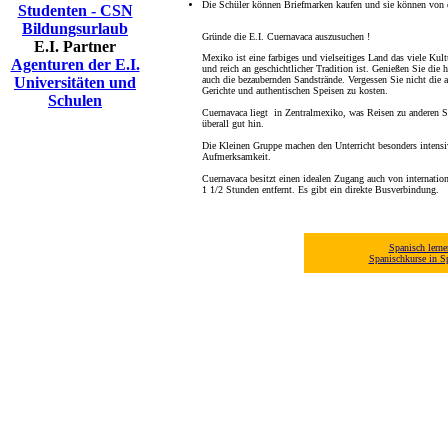
Die Schüler können Briefmarken kaufen und sie können von 
Studenten - CSN
Bildungsurlaub
Gründe die E.I. Cuernavaca auszusuchen !
E.I. Partner
Mexiko ist eine farbiges und vielseitiges Land das viele Kul
Agenturen der E.I.
und reich an geschichtlicher Tradition ist. Genießen Sie die
Universitäten und
auch die bezaubernden Sandstrände. Vergessen Sie nicht
die 
Gerichte und authentischen Speisen zu kosten
.
Schulen
Cuernavaca liegt in Zentralmexiko, was Reisen zu anderen
überall gut hin.
Die Kleinen Gruppe machen den Unterricht besonders intensi
Aufmerksamkeit.
Cuernavaca besitzt einen idealen Zugang auch von internation
1 1/2 Stunden entfernt. Es gibt ein direkte Busverbindung.
Spanisch lerne
Spanischkurse in S