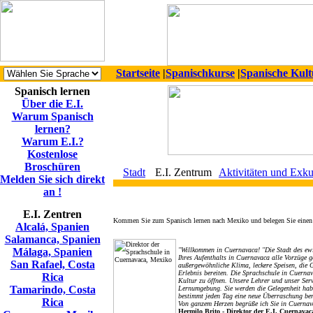
Startseite
|
Spanischkurse
|
Spanische Kult
Spanisch lernen
Über die E.I.
Warum Spanisch
lernen?
Warum E.I.?
Kostenlose
Broschüren
Stadt
E.I. Zentrum
Aktivitäten und Exku
Melden Sie sich direkt
an !
E.I. Zentren
Kommen Sie zum Spanisch lernen nach Mexiko und belegen Sie einen Sp
Alcalá, Spanien
Salamanca, Spanien
Málaga, Spanien
"Willkommen in Cuernavaca! "Die Stadt des ewi
Ihres Aufenthalts in Cuernavaca alle Vorzüge g
San Rafael, Costa
außergewöhnliche Klima, leckere Speisen, die G
Erlebnis bereiten. Die Sprachschule in Cuernav
Rica
Kultur zu öffnen. Unsere Lehrer und unser Servi
Tamarindo, Costa
Lernumgebung. Sie werden die Gelegenheit habe
bestimmt jeden Tag eine neue Überraschung ber
Rica
Von ganzem Herzen begrüße ich Sie in Cuernava
Hermilo Brito - Direktor der E.I. Cuernava