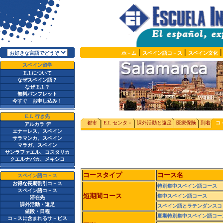
|
|
ホ－ム
スペイン語コ－ス
スペイン文化
スペイン留学
E.I.
について
なぜスペイン語？
なぜ
E.I.
？
無料パンフレット
今すぐ お申し込み！
E.I.
行き先
都市
E.I.
センタ－
課外活動と遠足
医療保険
到着
コ
アルカラ デ
エナーレス、スペイン
サラマンカ、スペイン
マラガ、スペイン
サンラファエル、コスタリカ
クエルナバカ、メキシコ
コースタイプ
コース名
スペイン語コ－ス
お得な長期割引コ－ス
特別集中スペイン語コース
スペイン語コ－ス
短期間コース
集中スペイン語コース
滞在先
課外活動・遠足
スペイン語とラテンダンスコ
値段・日程
夏期特別集中スペイン語コー
コ－スに含まれるサ－ビス