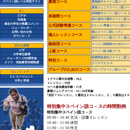
夏期コース
スペイン語レベル判定テスト
夏期集中スペイン語コース
夏期ジュニアスペイン語コー
E.I.
長期集中スペイン語コース
:
ビデオ
長期間コース
初心者向け通年スペイン語コ
写真集
過去の学生の推薦コメント
公式試験準備コース
D.E.L.E
.
準備スペイン語コー
ニュ－スレタ－
お問い合わせ先
個人スペイン語レッスン
個人レッスンコース
ダウンロ－ド
集中スペイン語コース＋個人
教師用コース
スペイン語教師のためのコー
役立ち情報
ビザ
上級コース
スペイン語上級コース
大学単位振替
医療関係者向けスペイン語コ
スェ－デン CSN奨学金
特別コ－ス
ドイツ 有給教育休暇制度
クリスマスコ-ス
グループのためのコース
グループスペイン語コース
E.I. パ－トナ－
E.I.
エージェント
１クラス最大生徒数：
10
人
大学と学校
１レッスン：
5
0分
コース参加最低年齢：
17
才
夏期ジュニアコース：
14
～
18
才対象
*
合計７０レッスン。１週目は２０レッスン、２，３週目は２５
特別集中スペイン語コ－スの時間割例
特別集中スペイン語コ－ス
09:00 – 10:40
文法・語彙
２レッスン
10:40 – 11:00
休
憩
11:00 – 11:50
作
文