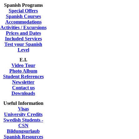
Spanish Programs
Special Offers
Spanish Courses
Accommodations
Activities / Excursions
Prices and Dates
Included Services
Test your Spanish
Level
E.I.
Video Tour
Photo Album
Student References
Newsletter
Contact us
Downloads
Useful Information
Visas
University Credits
Swedish Students -
CSN
Bildungsurlaub
Spanish Resources