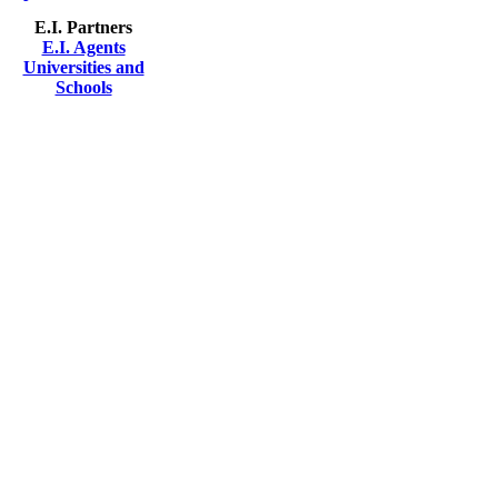
E.I. Partners
E.I. Agents
Universities and
Schools