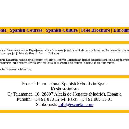
ome
|
Spanish Courses
|
Spanish Culture
|
Free Brochure
|
Enroll
ista.
Paras tapa tutustua Espanjaan on vierailla maassa ja tutkia sen kulttuuria ja historiaa. Tutustu erityisiin esp
aan espanjaa ja kokea kaiken tämän samalla kertaa.
e Espanjaan, tärkein tavoitteemme on, että he oppivat ilmaisemaan itseään espanjaksi kaikenlaisissa tilanteissa, 
imista, sillä perheen kanssa keskustellessa on mahdollisuus harjoitella tunneilla opittuja asioita.
ka kotisivujemme lukemista.
Escuela Internacional Spanish Schools in Spain
Keskustoimisto
C/ Talamanca, 10, 28807 Alcala de Henares (Madrid), Espanja
Puhelin: +34 91 883 12 64, Faksi: +34 91 883 13 01
Sähköposti:
info@escuelai.com