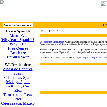
H
Learn Spanish
Opi espanjaa Espanjassa
About E.I.
Why learn Spanish?
Opi espanjaa Espanajassa
,
yhdessä kauneimmista espanjankielisistä ma
Why E.I.?
flamencotansseihin sekä rytmikkääseen äidinkieleen. Voit oppia puhum
Free Course
Kun opiskelijat tulevat opiskelemaan espanjaa espanjan kielen kouluumm
Brochure
espanjan opiskelua. Myös mukavissa isäntäperheissä asuminen auttaa opp
Enroll Now!!!
Jos haluat lisää tietoa siitä, miten voit
oppia espanjaa Espanjassa
, jat
E.I. Destinations
Alcalá de Henares,
Spain
Salamanca, Spain
Málaga, Spain
San Rafael, Costa
Rica
Tamarindo, Costa
Rica
Cuernavaca, Mexico