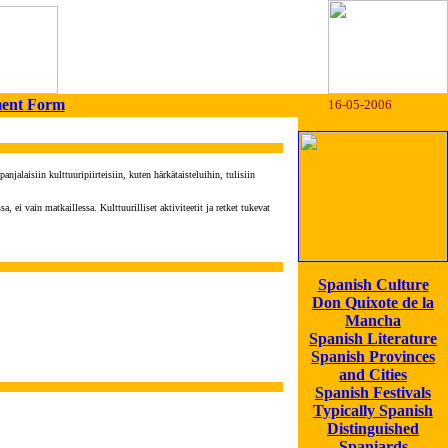
ment Form
16-05-2006
anjalaisiin kulttuuripiirteisiin, kuten härkätaisteluihin, tulisiin
ei vain matkaillessa. Kulttuurilliset aktiviteetit ja retket tukevat
Spanish Culture
Don Quixote de la
Mancha
Spanish Literature
Spanish Provinces
and Cities
Spanish Festivals
Typically Spanish
Distinguished
Spaniards