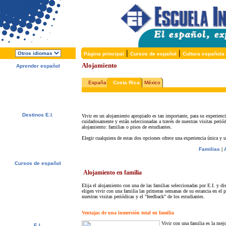
|
|
Página principal
Cursos de español
Cultura española
Alojamiento
Aprender español
Acerca de E.I.
¿Por qué español?
España
Costa Rica
México
¿Por qué E.I.?
Folleto Gratis
¡Matricúlese ahora!
Destinos E.I.
Vivir en un alojamiento apropiado es tan importante, para su experienci
cuidadosamente y están seleccionadas a través de nuestras visitas periód
Alcalá de Henares, España
alojamiento: familias o pisos de estudiantes.
Salamanca, España
Málaga, España
Elegir cualquiera de estas dos opciones ofrece una experiencia única y
San Rafael, Costa Rica
Cuernavaca, México
Familias
|
Cursos de español
Ofertas Especiales
Alojamiento en familia
Cursos de español
Alojamiento
Elija el alojamiento con una de las familias seleccionadas por E.I. y dis
Actividades / Excursiones
eligen vivir con una familia las primeras semanas de su estancia en el 
nuestras visitas periódicas y el "feedback" de los estudiantes.
Precios y Fechas
Servicios Gratuitos
Examen de nivel
Ventajas de una inmersión total en familia
Vivir con una familia es la mej
E.I.