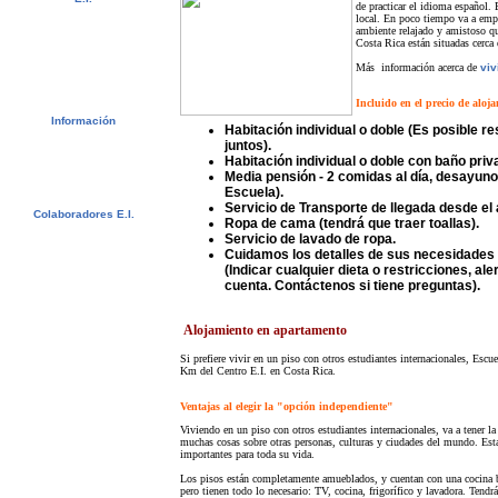
de practicar el idioma español. 
Video
local. En poco tiempo va a empe
Álbum de fotos
ambiente relajado y amistoso que
Costa Rica están situadas cerca
Recomendaciones
Newsletter
Más información acerca de
viv
Contactar
Descargas
Incluido en el precio de aloj
Información
Habitación individual o doble (Es posible r
Visado
juntos).
Créditos universitarios
Habitación individual o doble con baño priv
Estudiantes Suecos - CSN
Media pensión - 2 comidas al día, desayuno
Bildungsurlaub
Escuela).
Servicio de Transporte de llegada desde el
Colaboradores E.I.
Ropa de cama (tendrá que traer toallas).
Agentes E.I.
Servicio de lavado de ropa.
Universidades y Escuelas
Cuidamos los detalles de sus necesidades o
(Indicar cualquier dieta o restricciones, al
cuenta. Contáctenos si tiene preguntas).
Alojamiento en apartamento
Si prefiere vivir en un piso con otros estudiantes internacionales, Escue
Km del Centro E.I. en Costa Rica.
Ventajas al elegir la "opción independiente"
Viviendo en un piso con otros estudiantes internacionales, va a tener l
muchas cosas sobre otras personas, culturas y ciudades del mundo. Est
importantes para toda su vida.
Los pisos están completamente amueblados, y cuentan con una cocina b
pero tienen todo lo necesario: TV, cocina, frigorífico y lavadora. Tendrá