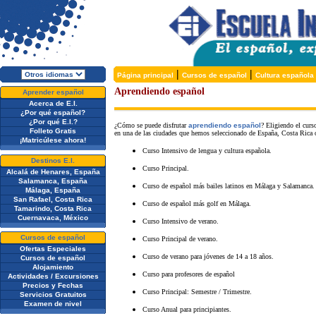
|
|
Página principal
Cursos de español
Cultura española
Aprendiendo español
Aprender español
Acerca de E.I.
¿Por qué español?
¿Por qué E.I.?
¿Cómo se puede disfrutar
aprendiendo español
? Eligiendo el curs
Folleto Gratis
en una de las ciudades que hemos seleccionado de España, Costa Rica 
¡Matricúlese ahora!
Curso Intensivo de lengua y cultura española.
Destinos E.I.
Curso Principal.
Alcalá de Henares, España
Salamanca, España
Curso de español más bailes latinos en Málaga y Salamanca.
Málaga, España
San Rafael, Costa Rica
Curso de español más golf en Málaga.
Tamarindo, Costa Rica
Cuernavaca, México
Curso Intensivo de verano.
Cursos de español
Curso Principal de verano.
Ofertas Especiales
Curso de verano para jóvenes de 14 a 18 años.
Cursos de español
Alojamiento
Curso para profesores de español
Actividades / Excursiones
Precios y Fechas
Curso Principal: Semestre / Trimestre.
Servicios Gratuitos
Examen de nivel
Curso Anual para principiantes.