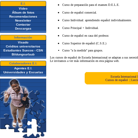
E.I.
Curso de preparación para el examen D.E.L.E.
Video
Álbum de fotos
Curso de español comercial.
Recomendaciones
Curso Individual: aprendiendo español individualmente.
Newsletter
Contactar
Curso Principal + Individual.
Descargas
Curso de español en casa del profesor.
Información
Visado
Curso Superior de español (C.S.E.)
Créditos universitarios
Estudiantes Suecos - CSN
Curso "a la medida" para grupos.
Bildungsurlaub
Los cursos de español de Escuela Internacional se adaptan a sus necesid
Le invitamos a ver más información en esta página web.
Colaboradores E.I.
Agentes E.I.
Universidades y Escuelas
Escuela Internacional
Cursos de español
|
Lecci