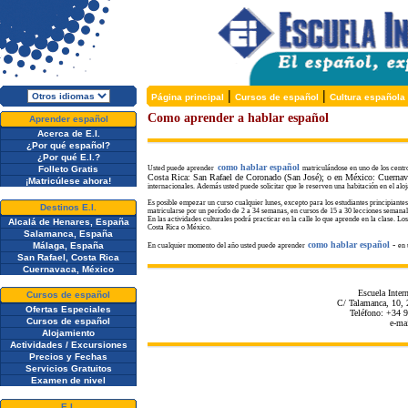
|
|
Página principal
Cursos de español
Cultura española
Como aprender a hablar español
Aprender español
Acerca de E.I.
¿Por qué español?
¿Por qué E.I.?
como hablar español
Folleto Gratis
Usted
pued
e aprender
matriculándose en uno de los centr
Costa Rica: San Rafael de Coronado (San José); o
e
n M
é
xico: Cuernav
¡Matricúlese ahora!
internacionales. Además usted puede solicitar que le reserven una habitación en el alo
Es posible empezar un curso cualquier
lunes, excepto para los estudiantes principiant
Destinos E.I.
matricularse por un período de 2 a 34 semanas, en cursos de 15 a 30 lecciones semanale
En las
actividades culturales podrá practicar en la calle lo que aprende en la clase. Lo
Alcalá de Henares, España
Costa Rica o México.
Salamanca, España
como hablar español
-
Málaga, España
En cualquier momento del año usted puede
aprender
en 
San Rafael, Costa Rica
Cuernavaca, México
Escuela Inter
Cursos de español
C/ Talamanca, 10, 
Ofertas Especiales
Teléfono: +34 
Cursos de español
e-ma
Alojamiento
Actividades / Excursiones
Precios y Fechas
Servicios Gratuitos
Examen de nivel
E.I.