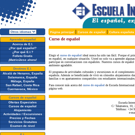
|
|
Página principal
Cursos de español
Cultura española
Curso de español
Aprender español
Acerca de E.I.
¿Por qué español?
¿Por qué E.I.?
Elegir el
curso de español
ideal nunca ha sido tan fácil. Porque el pr
Folleto Gratis
en español, en cualquier situación. Usted no solo va a aprender algunas 
¡Matricúlese ahora!
participar en conversaciones con españoles. Nuestros cursos de español
ambiente agradable.
Destinos E.I.
El programa de actividades culturales y excursiones es el complemento pe
Alcalá de Henares, España
española. Además se beneficiarán de vivir en cómodos alojamientos dura
Salamanca, España
familias o en apartamentos compartidos con estudiantes internacionales
Málaga, España
San Rafael, Costa Rica
Para
conocer más acerca del
curso de español
de Escuela Internacional
página web.
Cuernavaca, México
Cursos de español
Ofertas Especiales
Escuela Inter
C/ Talamanca, 10, 
Cursos de español
Teléfono: +34 
Alojamiento
e-ma
Actividades / Excursiones
Precios y Fechas
Servicios Gratuitos
Examen de nivel
E.I.