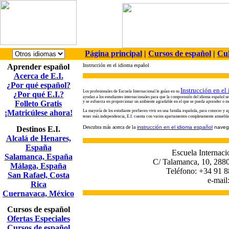
Página principal
|
Cursos de español
|
Cul
Aprender español
Instrucción en el idioma español
Acerca de E.I.
¿Por qué español?
Instrucción en el
Los profesionales de
Escuela Internacional le guían en su
¿Por qué E.I.?
ayudan a los estudiantes internacionales para que la comprensión del idioma español sea
Folleto Gratis
y se esfuerza en proporcionar un ambiente agradable en el que
se pueda aprender o
me
¡Matricúlese ahora!
La mayoría de los estudiante prefieren vivir en una familia española
, para conocer y a
tener
más independencia, E.I. cuenta con varios apartamentos completamente amueblado
Descubra más acerca de la
instrucción en el idioma español
navega
Destinos E.I.
Alcalá de Henares,
España
Escuela Internaci
Salamanca, España
C/ Talamanca, 10, 2880
Málaga, España
Teléfono: +34 91 8
San Rafael, Costa
e-mail
Rica
Cuernavaca, México
Cursos de español
Ofertas Especiales
Cursos de español