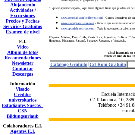
Alojamiento
Si quiere aprender español, aquí tiene algunos links que pueden ser de s
Actividades /
Excursiones
www.escuelai.com/indice-es.html
- Cursos intensivos de esp
Precios y Fechas
www.malaga.escuelai.com
- Todo lo que necesita saber acer
Servicios Gratuitos
www.spanish-courses.com
- Todo lo que necesita saber ante
Examen de nivel
*España, México, Perú, Chile, Costa Rica, Argentina, Bolivia, Col
E.I.
Honduras, Nicaragua, Panamá, Paraguay, Uruguay, y Venezuela
.
Video
Álbum de fotos
¿Está interesado en
Pinche en uno de los li
Recomendaciones
Newsletter
Catálogo Gratuito
Cd-Rom Gratuito
Contactar
Descargas
Información
Visado
Escuela Internaci
Créditos
C/ Talamanca, 10, 2880
universitarios
Teléfono: +34 91 8
Estudiantes Suecos -
e-mail
CSN
Bildungsurlaub
Colaboradores E.I.
Agentes E.I.