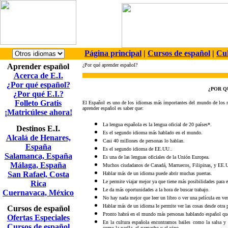
Página principal
|
Cursos de español
|
Cul
Aprender español
¿Por qué aprender español?
Acerca de E.I.
¿Por qué español?
¿POR Q
¿Por qué E.I.?
Folleto Gratis
El Español es uno de los idiomas más importantes del mundo de los ne
aprender español es saber que:
¡Matricúlese ahora!
La lengua española es la lengua oficial de 20 países*.
Destinos E.I.
Es el segundo idioma más hablado en el mundo.
Alcalá de Henares,
Casi 40 millones de personas lo hablan.
España
Es el segundo idioma de EE.UU..
Salamanca, España
Es una de las lenguas oficiales de la Unión Europea.
Málaga, España
Muchos ciudadanos de Canadá, Marruecos, Filipinas, y EE.U
San Rafael, Costa
Hablar más de un idioma puede abrir muchas puertas.
Le permite viajar mejor ya que tiene más posibilidades para e
Rica
Le da más oportunidades a la hora de buscar trabajo.
Cuernavaca, México
No hay nada mejor que leer un libro o ver una película en ver
Hablar más de un idioma le permite ver las cosas desde otra p
Cursos de español
Pronto habrá en el mundo más personas hablando español que
Ofertas Especiales
En la cultura española encontramos bailes como la salsa y
Cursos de español
como la paella, el gazpacho y el vino.