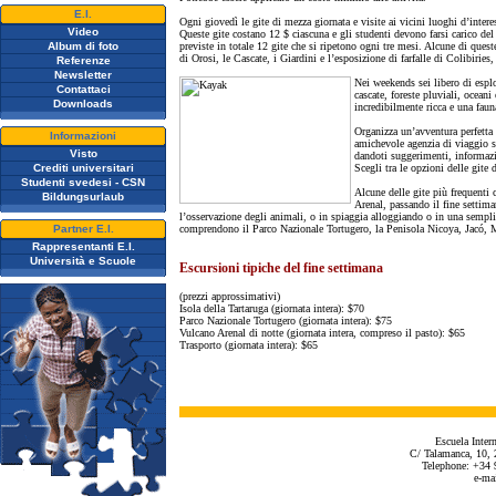
E.I.
Ogni giovedì le gite di mezza giornata e visite ai vicini luoghi d’interes
Video
Queste gite costano 12 $ ciascuna e gli studenti devono farsi carico del
Album di foto
previste in totale 12 gite che si ripetono ogni tre mesi. Alcune di quest
di Orosi, le Cascate, i Giardini e l’esposizione di farfalle di Colibiries,
Referenze
Newsletter
Nei weekends sei libero di esplo
Contattaci
cascate, foreste pluviali, ocean
Downloads
incredibilmente ricca e una fauna
Organizza un’avventura perfetta p
Informazioni
amichevole agenzia di viaggio si
Visto
dandoti suggerimenti, informazio
Crediti universitari
Scegli tra le opzioni delle gite 
Studenti svedesi - CSN
Alcune delle gite più frequenti
Bildungsurlaub
Arenal, passando il fine settima
l’osservazione degli animali, o in spiaggia alloggiando o in una semplic
Partner E.I.
comprendono il Parco Nazionale Tortugero, la Penisola Nicoya, Jacó, 
Rappresentanti E.I.
Università e Scuole
Escursioni tipiche del fine settimana
(prezzi approssimativi)
Isola della Tartaruga (giornata intera): $70
Parco Nazionale Tortugero (giornata intera): $75
Vulcano Arenal di notte (giornata intera, compreso il pasto): $65
Trasporto (giornata intera): $65
Escuela Inter
C/ Talamanca, 10, 
Telephone: +34 
e-ma