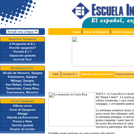
|
|
Home
Corsi di Spagnolo
Cultura Spagn
Imparare Spagnolo
A Proposito di E.I.
Perchè spagnolo?
Perchè E.I.?
Opuscolo gratuito
Iscriviti Ora!
Destinazioni E.I.
Alcalá de Henares, Spagna
Città
Centro E.I.
Attività ed Escursioni
Assicurazion
Salamanca, Spagna
Málaga, Spagna
San Rafael, Costa Rica
Tamarindo, Costa Rica
Cuernavaca, Messico
Nell’E.I. in Costa Rica ti diver
del Tempo Libero”. La scuola gar
cultura costaricana, i suoi costu
Corso Spagnolo
compagni, e ovviamente pratica
Offerta corso
Corsi di Spagnolo
La settimana scolastica inizia c
Alloggi
possa essere ben informato sulla
la settimana prosegue, le attivit
Attività ed Escursioni
giorno imparerai i passi base di
Prezzi e Date
un’uscita alla discoteca di salsa
Servizi gratuiti
successiva parteciperai alle lezio
Esame di Livello
Potrebbe essere applicato un costo minimo alle attività.